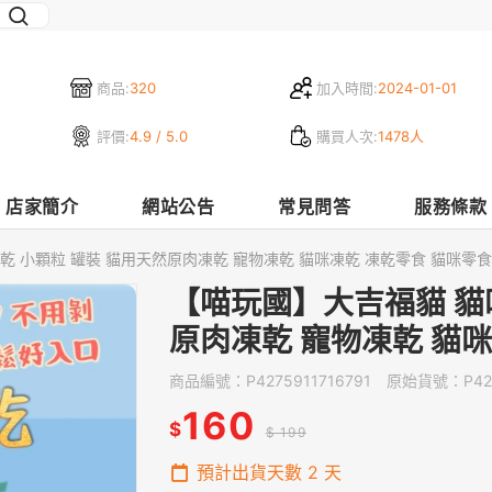
商品:
320
加入時間:
2024-01-01
評價:
4.9 / 5.0
購買人次:
1478人
店家簡介
網站公告
常見問答
服務條款
乾 小顆粒 罐裝 貓用天然原肉凍乾 寵物凍乾 貓咪凍乾 凍乾零食 貓咪零食
【喵玩國】大吉福貓 貓
原肉凍乾 寵物凍乾 貓咪
商品編號：
P4275911716791
原始貨號：
P42
160
$
$ 199
預計出貨天數
2
天