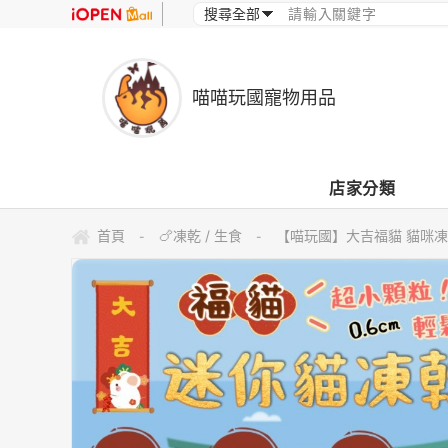
喵喵玩國寵物用品
店家分類
首頁
🍗凍乾 / 生食
【喵玩國】大吉福貓 貓咪凍
-
-