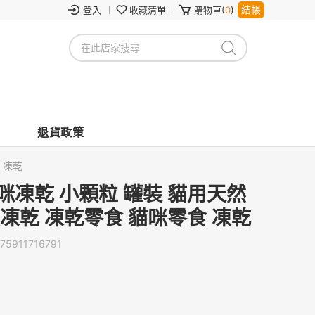
結帳
登入
收藏清單
購物車(
0
)
退貨政策
 凍乾
咪凍乾 小顆粒 罐裝 貓用天然
凍乾 凍乾零食 貓咪零食 凍乾
75911716791