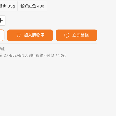
魚 35g
新鮮鮭魚 40g
加入購物車
立即結帳
轉帳
 常溫7-ELEVEN店到店取貨不付款 / 宅配