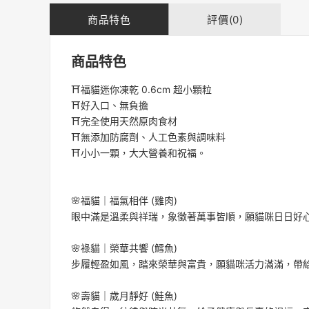
商品特色
評價(0)
商品特色
⛩️福貓迷你凍乾 0.6cm 超小顆粒
⛩️好入口、無負擔
⛩️完全使用天然原肉食材
⛩️無添加防腐劑、人工色素與調味料
⛩️小小一顆，大大營養和祝福。
🌸福貓｜福氣相伴 (雞肉)
眼中滿是溫柔與祥瑞，象徵著萬事皆順，願貓咪日日好
🌸祿貓｜榮華共饗 (鱈魚)
步履輕盈如風，踏來榮華與富貴，願貓咪活力滿滿，帶
🌸壽貓｜歲月靜好 (鮭魚)