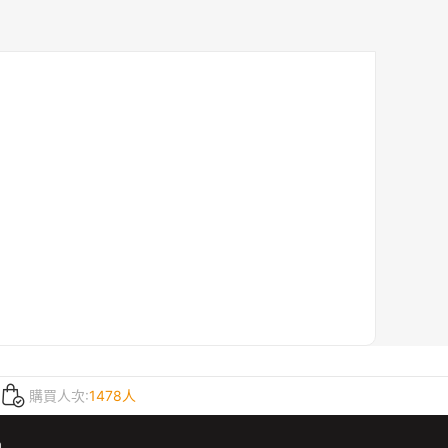
購買人次:
1478人
m