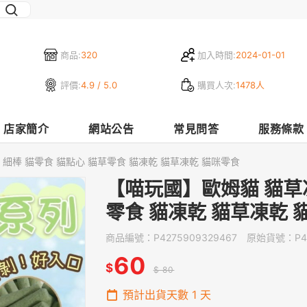
商品:
320
加入時間:
2024-01-01
評價:
4.9 / 5.0
購買人次:
1478人
店家簡介
網站公告
常見問答
服務條款
細棒 貓零食 貓點心 貓草零食 貓凍乾 貓草凍乾 貓咪零食
【喵玩國】歐姆貓 貓草凍
零食 貓凍乾 貓草凍乾 
商品編號：
P4275909329467
原始貨號：
P4
60
$
$ 80
預計出貨天數
1
天