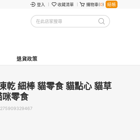
結帳
登入
收藏清單
購物車(
0
)
退貨政策
乾 細棒 貓零食 貓點心 貓草
貓咪零食
275909329467