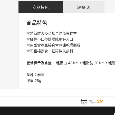
商品特色
評價(0)
商品特色
💚將新鮮大麥草揉合鱈魚等食材
💚細棒小口徑讓貓咪更好入口
💚原型食物直接真空冷凍乾燥製成
💚可直接餵食、捏碎拌入飼料
營養標示及含量： 粗蛋白 48%↑，粗脂肪 20%↑，粗纖
產地：泰國
淨重:25g
商品:
320