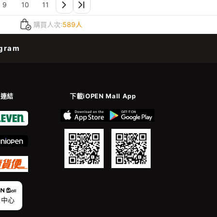
9
10
11
購買人次:
589人
gram
善連結
下載iOPEN Mall App
家中心