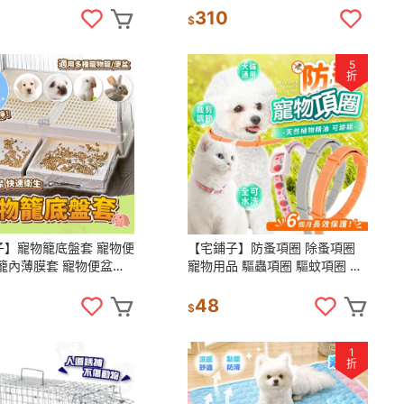
 開放式貓砂盆
毯子
310
$
5
折
子】寵物籠底盤套 寵物便
【宅鋪子】防蚤項圈 除蚤項圈
籠內薄膜套 寵物便盆套
寵物用品 驅蟲項圈 驅蚊項圈 寵
 底盤薄膜套 兔子廁所
物項圈 防蚤頸圈 驅蟲頸圈
籠 便盆袋 兔籠
48
$
1
折