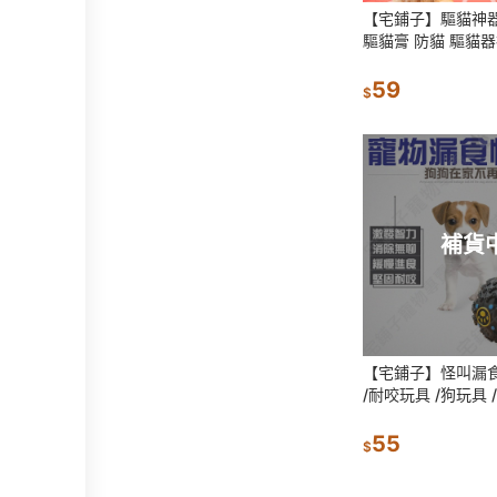
【宅鋪子】驅貓神器
驅貓膏 防貓 驅貓器
驅狗神器 貓咪驅離 
59
$
補貨
【宅鋪子】怪叫漏食
/耐咬玩具 /狗玩具 
憂鬱玩具 /橡膠玩具
55
$