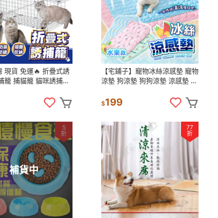
台灣 現貨 免運🔥 折疊式誘
【宅鋪子】寵物冰絲涼感墊 寵物
捕籠 捕貓籠 貓咪誘捕籠
涼墊 狗涼墊 狗狗涼墊 涼感墊 貓
貓 大型誘捕籠 捕貓神器
涼墊 寵物涼感墊 狗狗涼感墊 寵
TNR誘捕
物床墊
199
$
5
77
折
折
補貨中