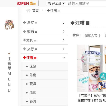
首頁
-
🔶汪喵 ≣
🔶汪喵 ≣
🔶 居家 ≣
🔷 收納 ≣
排序：
瀏覽人次
🔶文具 ≣
🔷 旅行 ≣
🔶汪喵 ≣
主選單MENU
🔸 床窩
🔸 外出
🔸 玩具
🔸 清潔
【宅鋪子】寵物門縫
寵物門擋 狗門 貓咪
🔸 餐具
門 寵物自動門 活動