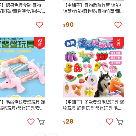
子】糖果色慢食碗 寵物
【宅鋪子】寵物散熱竹蓆 涼墊/
飼料碗/寵物餵食/狗碗/
涼蓆/竹墊/寵物墊/寵物竹蓆/寵
狗碗/寵物用品/寵物慢
物睡墊/竹蓆/狗狗竹蓆
碗/飼料盆
90
$
93
74
折
折
子】毛絨條紋發聲玩具 寵
【宅鋪子】多款發聲毛絨玩具 寵
貓狗玩具/發聲玩具/發聲
物玩具 貓狗玩具 發聲玩具 毛絨
絨玩具/狗狗玩具/貓玩
玩具 狗狗玩具 貓玩具 紓壓玩具
具/狗毛絨
寵物用品
29
$