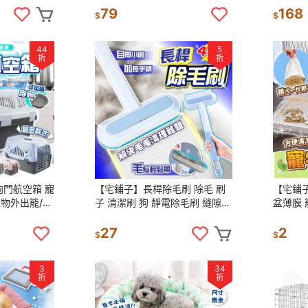
寵物護掌 狗狗護腳膏
貓砂盆
79
168
$
$
44
5
折
折
門航空箱 寵
【宅鋪子】長桿除毛刷 除毛 刷
【宅鋪
寵物外出籠/外
子 清潔刷 狗 靜電除毛刷 縫隙刷
盆薄膜 
外出/外出提
貓毛 長桿 長柄刷 除 除毛清潔專
便盆薄膜
家 寵物 除毛刷 貓
鳥籠 狗
27
2
$
$
3
34
折
折