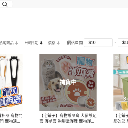
價格區間
熱銷商品
上架日期
價格
補貨中
神器 寵物門
【宅鋪子】寵物護爪膏 犬貓護足
【宅鋪
門 寵物活動
膏 護爪膏 狗腳掌護理 寵物護足
貓砂盆 
門 貓咪開門
膏 寵物用品 乾裂護腳 肉球保養
大貓砂盆