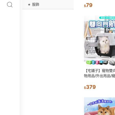
寵物開門
🔸 服飾
79
$
【宅鋪子】寵物雙向
物用品/外出用品/
出籠/寵物籠/寵物
籠/航空箱/外出箱
379
$