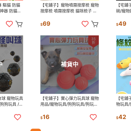
 驅貓 防貓
【宅鋪子】寵物噴霧按摩梳 寵物
【宅鋪
神器 防貓尿
按摩梳 噴霧按摩梳 貓咪梳子 幼
碗/寵物
驅貓劑 驅狗
貓梳子 狗狗梳子 廢毛梳 貓咪按
貓碗/狗
摩梳 寵物梳子 兔子梳子
食/飼料
69
49
$
$
35
折
中
補貨中
球 寵物玩具
【宅鋪子】實心彈力玩具球 寵物
【宅鋪
/狗狗玩具 /抗
用品/寵物玩具/狗狗玩具/狗玩
物玩具/
 /發聲玩具
具/犬用品/造型玩具球/啃咬玩
玩具/毛
具/追逐玩具/磨牙玩具
具/狗玩
16
42
$
$