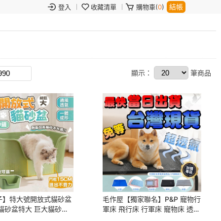
結帳
登入
收藏清單
購物車(
0
)
顯示：
筆商品
子】特大號開放式貓砂盆
毛作屋【獨家聯名】P&P 寵物行
貓砂盆特大 巨大貓砂盆
軍床 飛行床 行軍床 寵物床 透氣
 一體式貓砂盆 大布丁
床 架高床 狗床 狗窩 寵物床墊