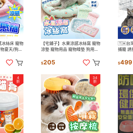
冰絲床 寵物
【宅鋪子】水果涼感冰絲窩 寵物
🇹🇼
寵物夏天/狗
涼墊 寵物用品 寵物睡墊 狗用品
捕籠 誘
咪涼墊/寵物
狗冰絲床 狗狗涼墊 靠枕涼墊 寵
捉貓 抓
睡墊
物床 狗墊 貓墊
誘捕籠 
205
499
$
$
4
34
折
折