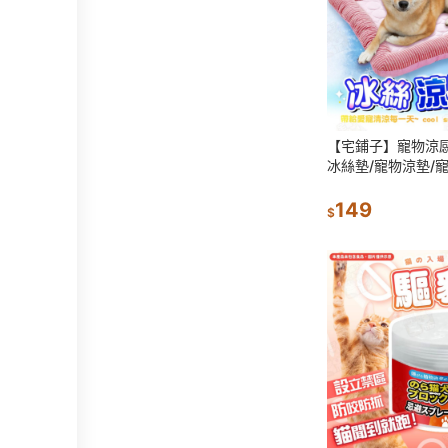
【宅鋪子】寵物涼感
冰絲墊/寵物涼墊/
墊/貓墊/狗涼墊/貓
降溫/涼感墊/涼感/
149
$