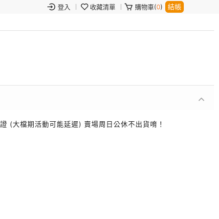
結帳
登入
收藏清單
購物車(
0
)
證 (大檔期活動可能延遲) 賣場周日公休不出貨唷！