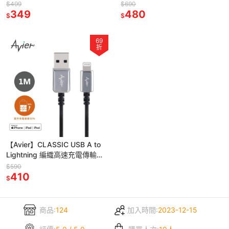
1M 四色任選
1.8M - 啞鉑金
$499
$690
349
480
$
$
69
折
【Avier】CLASSIC USB A to
Lightning 編織高速充電傳輸線
1M - 鋒芒銀
$590
410
$
商品:
124
加入時間:
2023-12-15