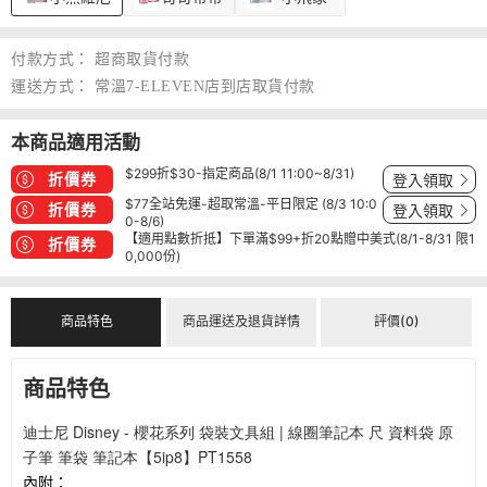
付款方式：
超商取貨付款
運送方式：
常溫7-ELEVEN店到店取貨付款
本商品適用活動
$299折$30-指定商品(8/1 11:00~8/31)
折價券
登入領取
$77全站免運-超取常溫-平日限定 (8/3 10:0
折價券
登入領取
0-8/6)
【適用點數折抵】下單滿$99+折20點贈中美式(8/1-8/31 限1
折價券
0,000份)
商品特色
商品運送及退貨詳情
評價(0)
商品特色
迪士尼 Disney - 櫻花系列 袋裝文具組 | 線圈筆記本 尺 資料袋 原
子筆 筆袋 筆記本【5ip8】PT1558
內附：