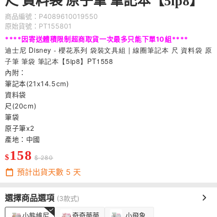
尺 資料袋 原子筆 筆記本【5ip8】
商品編號：P4089610019550
原始貨號：PT155801
**
**
因寄送體積限制超商取貨一次最多只能下單10組
**
**
迪士尼 Disney - 櫻花系列 袋裝文具組 | 線圈筆記本 尺 資料袋 原
子筆 筆袋 筆記本【5ip8】PT1558
內附：
筆記本(21x14.5cm)
資料袋
尺(20cm)
筆袋
原子筆x2
產地：中國
158
$
$ 280
預計出貨天數
5
天
選擇商品選項
(3款式)
小熊維尼
奇奇蒂蒂
小飛象