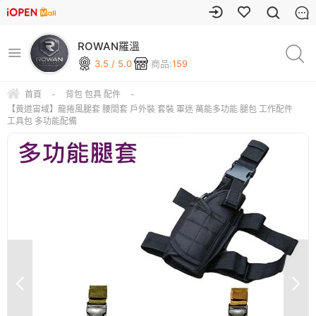
ROWAN羅溫
3.5 / 5.0
商品:
159
首頁
-
背包 包具 配件
-
【黃道宙域】龍捲風腿套 腰間套 戶外裝 套裝 軍迷 萬能多功能 腿包 工作配件
工具包 多功能配備