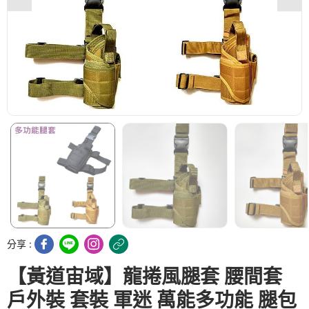
分享 :
【黃道宙域】龍捲風腿套 腰間套
戶外裝 套裝 軍迷 萬能多功能 腿包