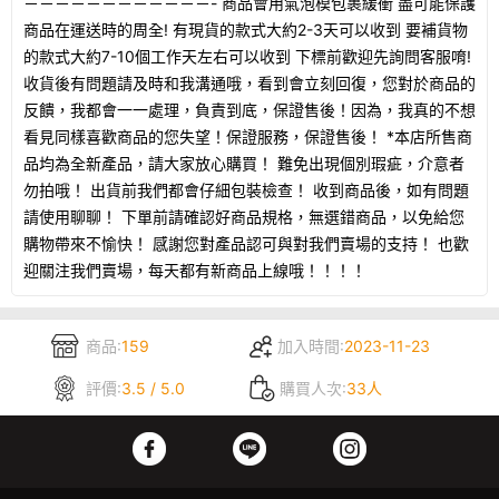
－－－－－－－－－－－－- 商品會用氣泡模包裹緩衝 盡可能保護
商品在運送時的周全! 有現貨的款式大約2-3天可以收到 要補貨物
的款式大約7-10個工作天左右可以收到 下標前歡迎先詢問客服唷!
收貨後有問題請及時和我溝通哦，看到會立刻回復，您對於商品的
反饋，我都會一一處理，負責到底，保證售後！因為，我真的不想
看見同樣喜歡商品的您失望！保證服務，保證售後！ *本店所售商
品均為全新產品，請大家放心購買！ 難免出現個別瑕疵，介意者
勿拍哦！ 出貨前我們都會仔細包裝檢查！ 收到商品後，如有問題
請使用聊聊！ 下單前請確認好商品規格，無選錯商品，以免給您
購物帶來不愉快！ 感謝您對產品認可與對我們賣場的支持！ 也歡
迎關注我們賣場，每天都有新商品上線哦！！！！
商品:
159
加入時間:
2023-11-23
評價:
3.5 / 5.0
購買人次:
33人