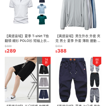
【黃道宙域】夏季 T-shirt T恤
【黃道宙域】男生外衣 外套 夾
翻領 襯衫 POLO衫 短袖上衣
克 男士 夏季 外套 薄款 運動 防
男士上衣 男裝 衣著唇色 V領 夏
曬衣物 運動外衣 輕便外套 運動
$688
$694
季 穿著
289
風格 穿搭
388
$
$
74
86
折
折