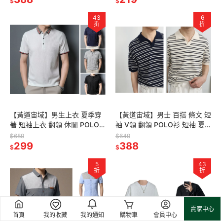
$
$
43
6
折
折
【黃道宙域】男生上衣 夏季穿
【黃道宙域】男士 百搭 條文 短
著 短袖上衣 翻領 休閒 POLO
袖 V領 翻領 POLO衫 短袖 夏
衫 商務上衣 華夫格 柔軟舒適
季 男裝 穿搭 服飾
$689
$649
運動
299
388
$
$
5
43
折
折
賣家中心
首頁
我的收藏
我的通知
購物車
會員中心