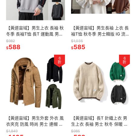
【黃道宙域】男生上衣 長袖 秋
【黃道宙域】男生長袖 上衣 長
冬季 長袖T恤 長T 運動風 男士
袖T恤 秋冬季 男士韓版 IG 流行
時尚 拼色 休閒 寬鬆 衛衣
格提花 寬鬆 衛衣 保暖 內搭 長
$982
$1,035
588
T
585
$
$
6
6
折
折
【黃道宙域】男生外套 外衣 風
【黃道宙域】長T 針織上衣 男
衣夾克 防風 時尚 男士 連帽 純
生上衣 長袖 男士 秋冬 保暖 針
色 簡約 時尚 棉夾克 外套 帥氣
織 提花 條紋 毛衣 溫暖 暖男 斯
$1,849
$985