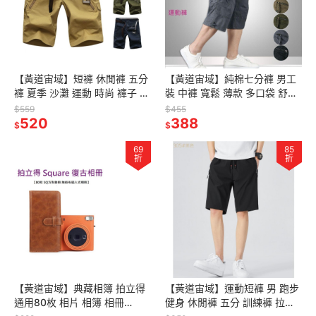
【黃道宙域】短褲 休閒褲 五分
【黃道宙域】純棉七分褲 男工
褲 夏季 沙灘 運動 時尚 褲子 大
裝 中褲 寬鬆 薄款 多口袋 舒適
尺碼 休閒 純棉 短褲 男裝 戶外
都會 休閒褲 運動褲 工作褲 中
$559
$455
舒適
520
褲
388
$
$
69
85
折
折
【黃道宙域】典藏相簿 拍立得
【黃道宙域】運動短褲 男 跑步
通用80枚 相片 相簿 相冊
健身 休閒褲 五分 訓練褲 拉鍊