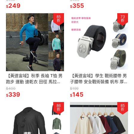
249
355
$
$
85
73
折
折
【黃道宙域】秋季 長袖 T恤 男
【黃道宙域】學生 戰術腰帶 男
跑步 運動 速乾衣 田徑 馬拉松
子腰帶 安全戰術裝備 帆布 厚鋼
籃球 健身服 休閒 半拉 上衣 男
頭軍扇 特種部隊 皮帶軍事迷 軍
$400
$199
裝
339
裝配件戶外穿著用品
145
$
$
86
85
折
折