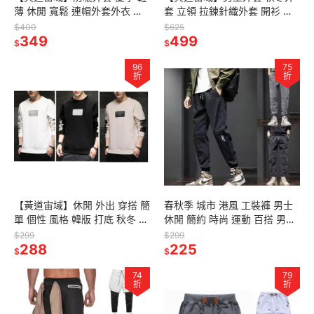
薄 休閒 寬鬆 連帽外套外衣 薄
套 立領 拉鍊針織外套 開衫 男
外套 長袖透氣 排濕 防潑水 戶
裝 拼色外套 毛衣 夾克 男生外
$400
$625
外 夏季外套 防風
349
衣 男生夾克 保暖
499
$
$
96
75
折
折
【黃道宙域】休閒 外出 穿搭 簡
春秋季 城市 港風 工裝褲 男士
單 個性 風格 韓版 打底 秋冬 彈
休閒 簡約 時尚 運動 百搭 男裝
性 男裝 男士 上衣 長袖 T恤 長
束腳 長褲 男
$299
$299
T 寬鬆 舒適
288
225
$
$
74
79
折
折