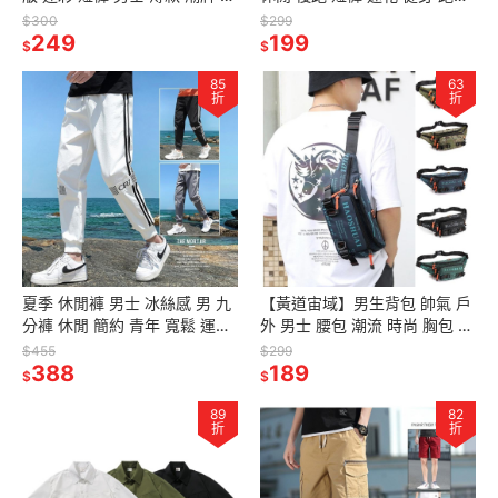
鬆 五分褲 沙灘褲 運動 簡約 休
時尚 男 校園 籃球褲 透氣 速乾
$300
$299
閒 男裝
249
運動褲 健身
199
$
$
85
63
折
折
夏季 休閒褲 男士 冰絲感 男 九
【黃道宙域】男生背包 帥氣 戶
分褲 休閒 簡約 青年 寬鬆 運動
外 男士 腰包 潮流 時尚 胸包 防
長褲 男裝
水 尼龍布 斜跨 男包 流行包
$455
$299
388
189
$
$
89
82
折
折