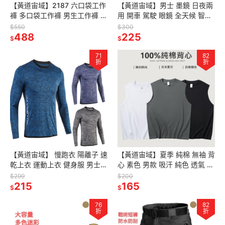
【黃道宙域】2187 六口袋工作
【黃道宙域】男士 墨鏡 日夜兩
褲 多口袋工作褲 男生工作褲 耐
用 開車 駕駛 眼鏡 全天候 智能
磨工作褲 側口袋工作褲 大口袋
變色 偏光太陽鏡 變色偏光鏡 太
$550
$300
工作褲 工裝褲男 工作褲男
488
陽眼鏡 釣魚 戶外
225
$
$
71
82
折
折
【黃道宙域】 慢跑衣 陽離子 速
【黃道宙域】夏季 純棉 無袖 背
乾上衣 運動上衣 健身服 男士
心 素色 男款 吸汗 純色 透氣 無
籃球 訓練 跑步 運動 長袖 男 T
痕 230公克 精梳棉 運動 休閒
$299
$200
恤 男裝
215
坎肩 背心 男裝
165
$
$
76
82
折
折