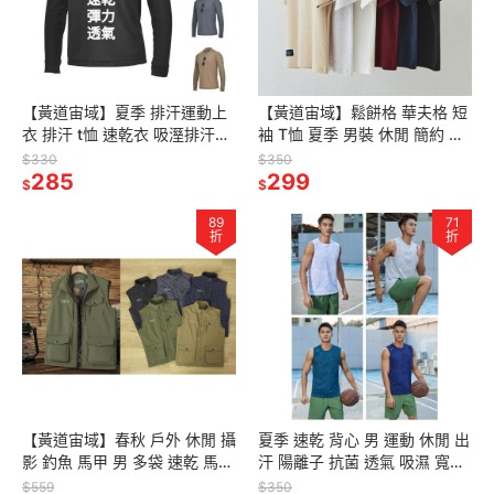
【黃道宙域】夏季 排汗運動上
【黃道宙域】鬆餅格 華夫格 短
衣 排汗 t恤 速乾衣 吸溼排汗衣
袖 T恤 夏季 男裝 休閒 簡約 純
訓練上衣 男生 t恤長袖t恤 男生
色 寬鬆 美式 複古 重磅 針織 正
$330
$350
運動長袖t恤 運動排汗
285
肩 半袖衫
299
$
$
89
71
折
折
【黃道宙域】春秋 戶外 休閒 攝
夏季 速乾 背心 男 運動 休閒 出
影 釣魚 馬甲 男 多袋 速乾 馬夾
汗 陽離子 抗菌 透氣 吸濕 寬鬆
軍旅 工裝 背心 坎肩 男裝
訓練 無袖 坎肩 男裝
$559
$350