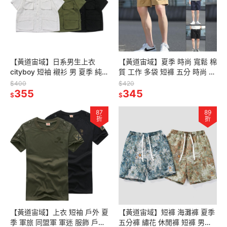
【黃道宙域】日系男生上衣
【黃道宙域】夏季 時尚 寬鬆 棉
cityboy 短袖 襯衫 男 夏季 純
質 工作 多袋 短褲 五分 時尚 潮
色 寬鬆 大碼 多口袋 工裝 半袖
流 韓版 工裝短褲 日系 工裝 男
$400
$420
襯衣 男裝 都會
355
裝
345
$
$
87
89
折
折
【黃道宙域】上衣 短袖 戶外 夏
【黃道宙域】短褲 海灘褲 夏季
季 軍旅 同盟軍 軍迷 服飾 戶外
五分褲 繡花 休閒褲 短褲 男士