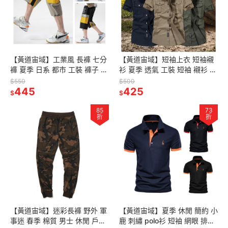
【黃道宙域】工業風 長褲 七分
【黃道宙域】短袖上衣 短袖襯
褲 夏季 日系 都市 工裝 褲子 男
衫 夏季 透氣 工裝 短袖 襯衫 男
休閒 寬鬆 簡約 潮流 七分褲 男
純棉 薄款 休閒 寬鬆 大碼 半袖
$550
$500
裝
445
男士 男裝
425
$
$
85
73
折
折
【黃道宙域】迷彩長褲 野外 軍
【黃道宙域】夏季 休閒 簡約 小
事迷 春季 棉質 男士 休閒 戶外
鹿 刺繡 polo衫 短袖 網眼 排汗