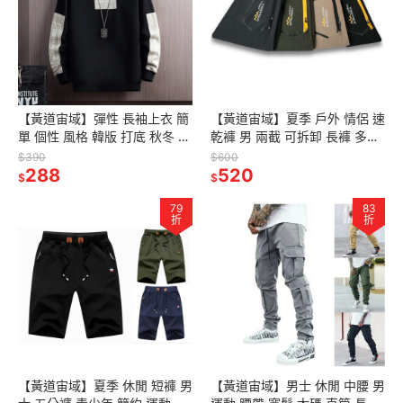
【黃道宙域】彈性 長袖上衣 簡
【黃道宙域】夏季 戶外 情侶 速
單 個性 風格 韓版 打底 秋冬 彈
乾褲 男 兩截 可拆卸 長褲 多袋
性 男裝 男士 上衣 長袖 T恤 長
快乾 彈力褲 女款 女裝 短褲 運
$390
$600
T 寬鬆 好穿舒適
288
動 戶外
520
$
$
79
83
折
折
【黃道宙域】夏季 休閒 短褲 男
【黃道宙域】男士 休閒 中腰 男