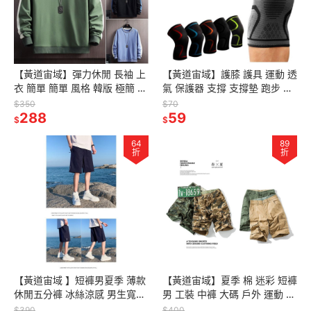
【黃道宙域】彈力休閒 長袖 上
【黃道宙域】護膝 護具 運動 透
衣 簡單 簡單 風格 韓版 極簡 秋
氣 保護器 支撐 支撐墊 跑步 籃
冬 彈性 男裝 男士 上衣 長袖 T
球 騎行 登山 戶外 健身 羽毛球
$350
$70
恤 長T 寬鬆
288
膝蓋 保護
59
$
$
64
89
折
折
【黃道宙域 】短褲男夏季 薄款
【黃道宙域】夏季 棉 迷彩 短褲
休閒五分褲 冰絲涼感 男生寬鬆
男 工裝 中褲 大碼 戶外 運動 休
流行褲 運動海灘褲
閒褲 軍裝 多口袋 五分褲 男裝
$390
$400