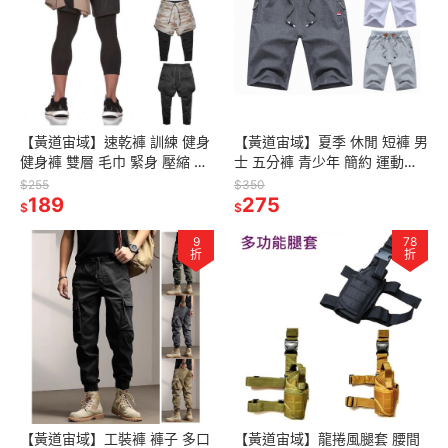
【黃道宙域】速乾褲 訓練 健身
【黃道宙域】夏季 休閒 短褲 男
健身褲 雙層 毛巾 緊身 壓縮 慢
士 五分褲 青少年 簡約 運動褲
跑 運動 九分褲 休閒 男裝 機能
大碼 男褲 沙灘褲 棉褲 男裝
$255
$350
褲
189
275
$
$
9
78
折
折
【黃道宙域】工裝褲 褲子 多口
【黃道宙域】龍捲風腿套 腰間