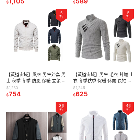
保暖
1,105
文
589
$
$
6
5
折
折
【黃道宙域】風衣 男生外套 男
【黃道宙域】男生 毛衣 針織 上
士 秋季 冬季 防風 保暖 立領 拉
衣 冬季秋季 保暖 休閒 長袖 風
鍊 休閒 夾克 外衣 騎士 保暖 帥
格 帥氣 斜線 男士時尚搭扣休閒
$1,260
$1,245
氣
754
純色針織毛衣
625
$
$
36
46
折
折