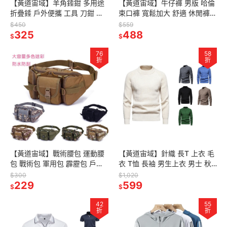
【黃道宙域】羊角錘鉗 多用途
【黃道宙域】牛仔褲 男版 哈倫
折疊錘 戶外便攜 工具 刀鉗 多
束口褲 寬鬆加大 舒適 休閒褲
功能 迷你羊角 錘子 工地用具
男生修身 縮口褲 工作褲 多口袋
$450
$559
戶外用具 露營
325
488
$
$
76
58
折
折
【黃道宙域】戰術腰包 運動腰
【黃道宙域】針織 長T 上衣 毛
包 戰術包 軍用包 霹靂包 戶外
衣 T恤 長袖 男生上衣 男士 秋
腰包 防水 遠足釣魚 狩獵包 戶
冬季 保暖 溫暖 百搭 純色 簡約
$300
$1,020
外露營 運動 Molle
229
日韓 斯文
599
$
$
42
55
折
折