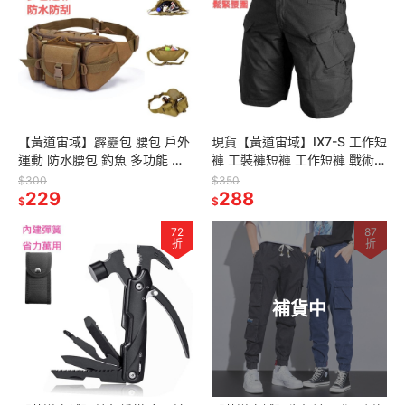
【黃道宙域】霹靂包 腰包 戶外
現貨【黃道宙域】IX7-S 工作短
運動 防水腰包 釣魚 多功能 胸
褲 工裝褲短褲 工作短褲 戰術褲
包 運動腰包 戰術包 軍用包 防
耐磨工作褲 防水工作褲 男生工
$300
$350
水 遠足釣魚 狩獵包 戶外
229
作褲 側口袋 多口袋
288
$
$
72
87
折
折
補貨中