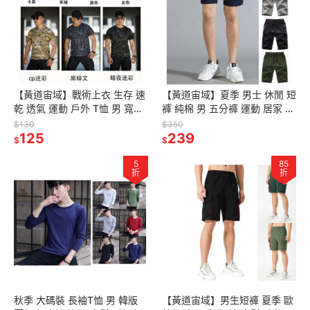
【黃道宙域】戰術上衣 生存 速
【黃道宙域】夏季 男士 休閒 短
乾 透氣 運動 戶外 T恤 男 寬鬆
褲 純棉 男 五分褲 運動 居家 簡
大碼 圓領 休閒 短袖 彈力 迷彩
約 沙灘褲 鬆緊褲 男裝休閒五分
$130
$350
野外 男裝
125
庫 中褲
239
$
$
5
85
折
折
秋季 大碼裝 長袖T恤 男 韓版
【黃道宙域】男生短褲 夏季 歐