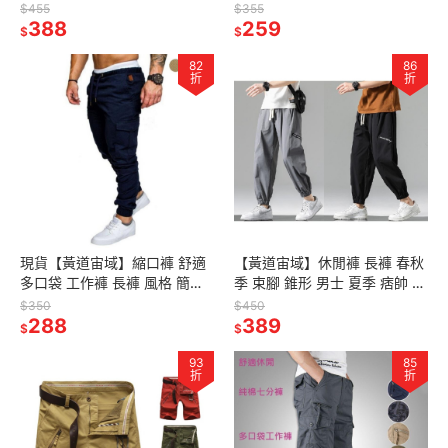
跑步 迷彩 運動褲 寬鬆 彈力 男
透氣 翻領 男士 T恤 男裝 運動
$455
$355
式 束腳褲 男裝
388
衣
259
$
$
82
86
折
折
現貨【黃道宙域】縮口褲 舒適
【黃道宙域】休閒褲 長褲 春秋
多口袋 工作褲 長褲 風格 簡單
季 束腳 錐形 男士 夏季 痞帥 潮
輕鬆 休閒 時尚 男生 側口袋 素
牌 九分 工裝 運動 長褲 男裝 寬
$350
$450
色 簡約
288
鬆 大尺碼 流行
389
$
$
93
85
折
折