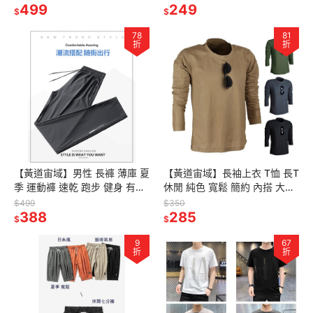
499
249
$
$
78
81
折
折
【黃道宙域】男性 長褲 薄庫 夏
【黃道宙域】長袖上衣 T恤 長T
季 運動褲 速乾 跑步 健身 有氧
休閒 純色 寬鬆 簡約 內搭 大碼
配備 冰絲 散熱 多尺碼 彈性 健
戰術 運動 長袖 彈力 吸汗 戶外
$499
$350
身 休閒褲
388
作訓 男裝
285
$
$
9
67
折
折