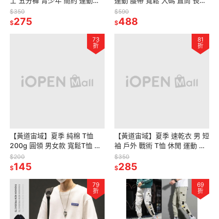
士 五分褲 青少年 簡約 運動褲
運動 腰帶 寬鬆 大碼 直筒 長褲
大碼 男褲 沙灘褲 棉褲 男裝
多口袋 運動褲 男裝 工裝褲 風
$350
$590
275
格 輕鬆 多口袋
488
$
$
73
81
折
折
【黃道宙域】夏季 純棉 T恤
【黃道宙域】夏季 速乾衣 男 短
200g 圓領 男女款 寬鬆T恤 情
袖 戶外 戰術 T恤 休閒 運動 修
侶 純色 休閒 素T 簡約 短袖 男
身 透氣 圓領 跑步 健身 上衣
$200
$350
裝 女裝
145
285
$
$
79
69
折
折