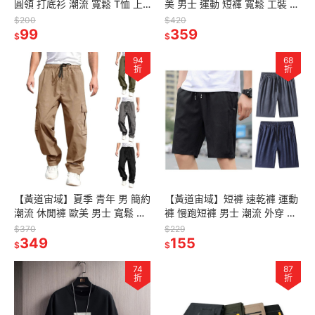
圓領 打底衫 潮流 寬鬆 T恤 上
美 男士 運動 短褲 寬鬆 工裝 健
衣 男裝
身 速乾褲 休閒 透氣 大碼 戶外
$200
$420
99
五分褲
359
$
$
94
68
折
折
【黃道宙域】夏季 青年 男 簡約
【黃道宙域】短褲 速乾褲 運動
潮流 休閒褲 歐美 男士 寬鬆 直
褲 慢跑短褲 男士 潮流 外穿 速
筒 休閒 長褲 男裝 鬆緊帶 多口
乾 薄款 褲子 休閒 運動 跑步 男
$370
$229
袋 舒適 工作
349
生 五分褲 男裝
155
$
$
74
87
折
折