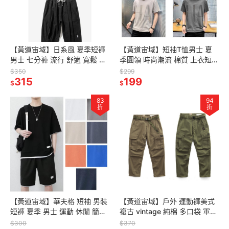
【黃道宙域】日系風 夏季短褲
【黃道宙域】短袖T恤男士 夏
男士 七分褲 流行 舒適 寬鬆 柔
季圓領 時尚潮流 棉質 上衣短袖
軟 大褲拆 工作褲 休閒褲 男生
青年 INS 印花 簡約 極簡風格
$350
$299
短褲 街頭
315
舒適 好穿柔軟
199
$
$
83
94
折
折
【黃道宙域】華夫格 短袖 男裝
【黃道宙域】戶外 運動褲美式
短褲 夏季 男士 運動 休閒 簡約
複古 vintage 純棉 多口袋 軍褲
套裝 青少年 兩件套 套裝 舒適
寬鬆 厚重 磅闊 腿直筒 工裝褲
$300
$370