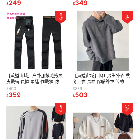
柔軟
249
男
349
$
$
9
6
折
折
【黃道宙域】户外加絨毛鯊魚
【黃道宙域】帽T 男生外衣 秋
皮戰術 長褲 軍迷 作戰褲 防風
冬上衣 長袖 保暖外衣 簡約 男
防水 包暖 軍迷 登山褲
士 韓版 復古 小眾 純色 連帽毛
$400
$839
359
衣 外出
503
$
$
6
57
折
折