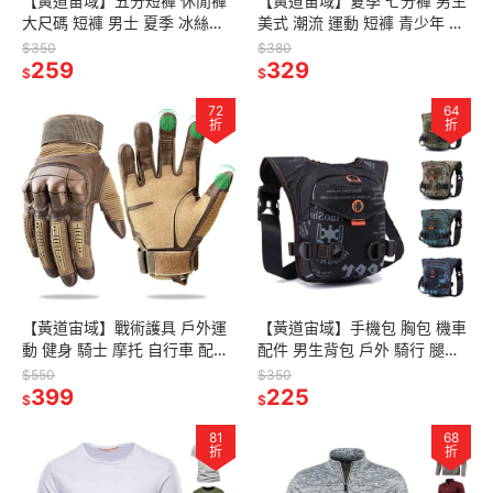
【黃道宙域】五分短褲 休閒褲
【黃道宙域】夏季 七分褲 男生
大尺碼 短褲 男士 夏季 冰絲超
美式 潮流 運動 短褲 青少年 針
薄 速乾 透氣 拉鍊口袋 短褲子
織 休閒褲 大碼 7分褲 男裝 鬆
$350
$380
男
259
緊 寬鬆 運動褲
329
$
$
72
64
折
折
【黃道宙域】戰術護具 戶外運
【黃道宙域】手機包 胸包 機車
動 健身 騎士 摩托 自行車 配件
配件 男生背包 戶外 騎行 腿包
手套 戰術裝備 配備 觸碰手機
多功能 運動 男士 胸包 便攜 腰
$550
$350
3C 防滑 保護 防刮
399
包 斜挎包
225
$
$
81
68
折
折