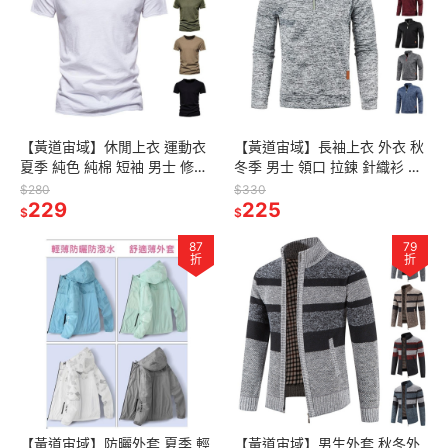
【黃道宙域】休閒上衣 運動衣
【黃道宙域】長袖上衣 外衣 秋
夏季 純色 純棉 短袖 男士 修身
冬季 男士 領口 拉鍊 針織衫 男
簡約 竹節棉 歐美 韓版 時尚 休
長袖 薄絨款 潮流 上衣 毛衣 外
$280
$330
閒 男式 T恤 男裝
229
套 大碼 男裝
225
$
$
87
79
折
折
【黃道宙域】防曬外套 夏季 輕
【黃道宙域】男生外套 秋冬外