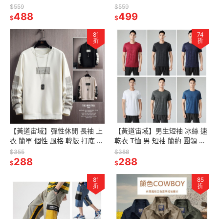
野戰 休閒 棉 T恤 圓領 戰術 男
個性 時尚 寬鬆 休閒 簡約 麻棉
$559
$559
裝
488
男裝 舒適
499
$
$
81
74
折
折
【黃道宙域】彈性休閒 長袖 上
【黃道宙域】男生短袖 冰絲 速
衣 簡單 個性 風格 韓版 打底 秋
乾衣 T恤 男 短袖 簡約 圓領 運
冬 彈性 男裝 男士 上衣 長袖 T
動服 光板 健身服 訓練 排汗衫
$355
$388
恤 長T 寬鬆
288
男裝
288
$
$
81
85
折
折