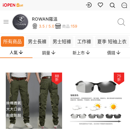
ROWAN羅溫
3.5 / 5.0
商品:
159
所有商品
男士長褲
男士短褲
工作褲
夏季 短袖上衣
人氣
銷量
新上市
價錢
88
75
折
折