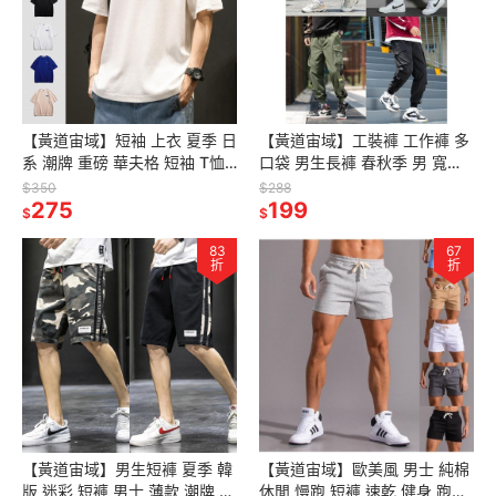
【黃道宙域】短袖 上衣 夏季 日
【黃道宙域】工裝褲 工作褲 多
系 潮牌 重磅 華夫格 短袖 T恤
口袋 男生長褲 春秋季 男 寬鬆
男士 IG 寬鬆 圓領 休閒 簡約 時
簡約 束腳 男士 休閒 褲子 韓版
$350
$288
尚 男裝
275
潮流 百搭 IG
199
$
$
83
67
折
折
【黃道宙域】男生短褲 夏季 韓
【黃道宙域】歐美風 男士 純棉
版 迷彩 短褲 男士 薄款 潮牌 寬
休閒 慢跑 短褲 速乾 健身 跑步