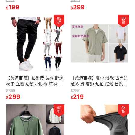
Square SQ20S SQ10S 收藏
短褲 休閒短褲 男士 男裝 速乾
$288
$350
回憶 影集相冊
199
機能 舒適
299
$
$
83
86
折
折
【黃道宙域】鬆緊帶 長褲 舒適
【黃道宙域】夏季 薄款 古巴領
秋冬 立體 貼袋 小腳褲 垮褲 繫
襯衫 男 痞帥 短袖 寬鬆 日系 男
繩 鬆緊 運動褲 休閒褲 慢跑褲
士 純色 半袖 襯衣 男裝 輕薄
$359
$255
男士 多口袋 男裝
299
219
$
$
82
84
折
折