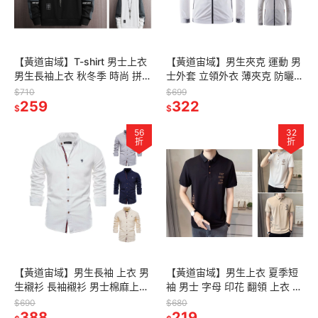
【黃道宙域】T-shirt 男士上衣
【黃道宙域】男生夾克 運動 男
男生長袖上衣 秋冬季 時尚 拼色
士外套 立領外衣 薄夾克 防曬防
拼接風格 長袖 長袖T恤 寬鬆 圓
風 外套 外出 機能外套 休閒 輕
$710
$699
領 衛衣
259
便 輕鬆
322
$
$
56
32
折
折
【黃道宙域】男生長袖 上衣 男
【黃道宙域】男生上衣 夏季短
生襯衫 長袖襯衫 男士棉麻上衣
袖 男士 字母 印花 翻領 上衣 修
長袖上衣 簡約 休閒 長袖 修身
身 休閒 青薄POLO衫 短袖上衣
$690
$680
襯衫 穿搭 優雅
388
219