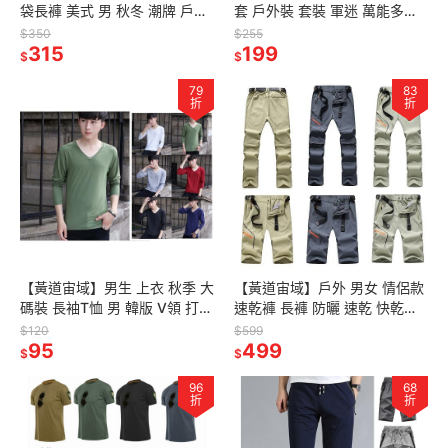
袋長褲 美式 男 秋冬 潮牌 戶外
套 戶外裝 套裝 軍迷 萬能多功
寬鬆 大碼 束腳 休閒褲 機車 多
能 腿包 工作配件 工具包 多功
$350
$255
口袋 男裝
315
能配備
199
$
$
79
83
折
折
【黃道宙域】男生 上衣 秋季 大
【黃道宙域】戶外 男女 情侶款
碼裝 長袖T恤 男 韓版 V領 打底
速乾褲 長褲 防曬 速乾 快乾褲
衫 潮流 寬鬆 T恤 上衣 男裝 素
運動 可拆卸 彈力 褲子 男款 男
$120
$599
色 百搭
95
裝 短褲 夏季
499
$
$
96
68
折
折