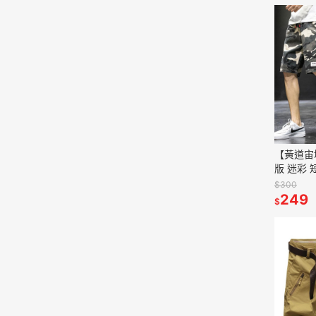
【黃道宙
版 迷彩 
鬆 五分褲
$300
閒 男裝
249
$