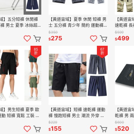
域】五分短褲 休閒褲
【黃道宙域】夏季 休閒 短褲 男
【黃道宙域
褲 男士 夏季 冰絲超
士 五分褲 青少年 簡約 運動褲
速乾褲 長
透氣 拉鍊口袋 短褲子
大碼 男褲 沙灘褲 棉褲 男裝
運動 可拆
$350
$599
裝 短褲 
275
499
$
$
85
67
折
折
域】男生短褲 夏季 歐
【黃道宙域】短褲 速乾褲 運動
【黃道宙域
運動 短褲 寬鬆 工裝 健
褲 慢跑短褲 男士 潮流 外穿 速
乾褲 男 
 休閒 透氣 大碼 戶外
乾 薄款 褲子 休閒 運動 跑步 男
快乾 彈力
$229
$600
生 五分褲 男裝
動 戶外
155
520
$
$