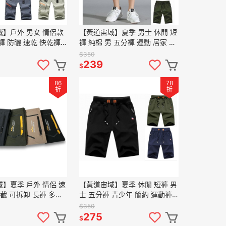
】戶外 男女 情侶款
【黃道宙域】夏季 男士 休閒 短
褲 防曬 速乾 快乾褲
褲 純棉 男 五分褲 運動 居家 簡
卸 彈力 褲子 男款 男
約 沙灘褲 鬆緊褲 男裝休閒五分
$350
夏季
庫 中褲
239
$
86
78
折
折
】夏季 戶外 情侶 速
【黃道宙域】夏季 休閒 短褲 男
兩截 可拆卸 長褲 多袋
士 五分褲 青少年 簡約 運動褲
褲 女款 女裝 短褲 運
大碼 男褲 沙灘褲 棉褲 男裝
$350
275
$