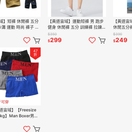
域】短褲 休閒褲 五分
【黃道宙域】運動短褲 男 跑步
【黃道宙域
沙灘 運動 時尚 褲子 大
健身 休閒褲 五分 訓練褲 拉鍊
休閒五分褲
 純棉 短褲 男裝 戶外
短褲 休閒短褲 男士 男裝 速乾
流行褲 運
$350
$390
機能 舒適
299
249
$
$
47
折
宙域】【Freesize
0kg】Man Boxer男士
透氣舒適中腰平口短褲