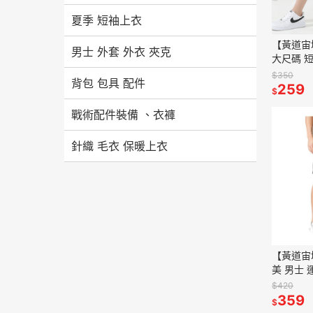
夏季 短袖上衣
【黃道宙
男士 外套 外衣 夾克
大尺碼 短
薄 速乾 
$350
背包 包具 配件
男
259
$
戰術配件裝備 、衣褲
針織 毛衣 保暖上衣
【黃道宙
美 男士 
身 速乾褲
$420
五分褲
359
$