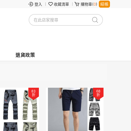
結帳
登入
收藏清單
購物車(
0
)
退貨政策
83
68
折
折