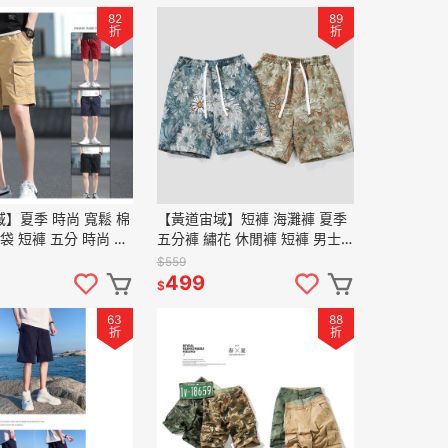
82
89
折
折
】夏季 時尚 寬鬆 棉
【黃道宙域】短褲 海灘褲 夏季
袋 短褲 五分 時尚 潮
五分褲 繡花 休閒褲 短褲 男士
工裝短褲 日系 工裝 男
個性 時尚 寬鬆 休閒 簡約 麻棉
$559
男裝 舒適
499
$
63
88
折
折