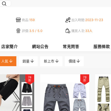
商品:
159
加入時間:
2023-11-23
評價:
3.5 / 5.0
購買人次:
33人
店家簡介
網站公告
常見問答
服務條款
人氣
銷量
新上市
價錢
74
78
折
折