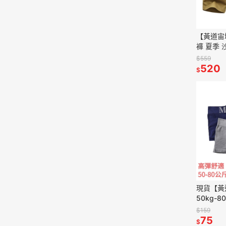
【黃道宙
褲 夏季 
尺碼 休閒
$559
舒適
520
$
現貨【黃道
50kg-8
內褲無縫
$159
75
$