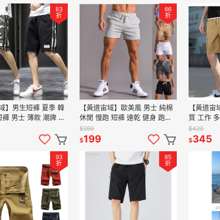
83
66
折
折
域】男生短褲 夏季 韓
【黃道宙域】歐美風 男士 純棉
【黃道宙域
短褲 男士 薄款 潮牌 寬
休閒 慢跑 短褲 速乾 健身 跑步
質 工作 多
 沙灘褲 運動 簡約 休
時尚 男 校園 籃球褲 透氣 速乾
流 韓版 
$299
$420
運動褲 健身
裝
199
345
$
$
93
85
折
折