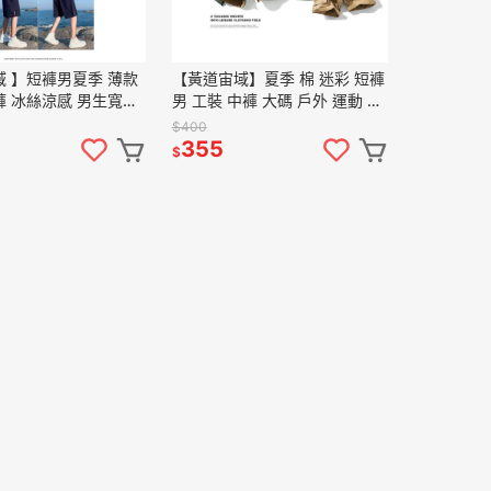
 】短褲男夏季 薄款
【黃道宙域】夏季 棉 迷彩 短褲
 冰絲涼感 男生寬鬆
男 工裝 中褲 大碼 戶外 運動 休
動海灘褲
閒褲 軍裝 多口袋 五分褲 男裝
$400
355
$