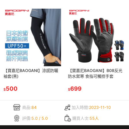
【寶嘉尼BAOGANI】涼感防曬
【寶嘉尼BAOGANI】B08反光
袖套(黑)
防水禦寒 食指可觸控手套
500
699
$
$
商品:
84
加入時間:
2023-11-10
評價:
5.0 / 5.0
購買人次:
55人