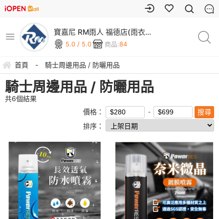
寶嘉尼 RM雨人 福德店(雨衣 /
雨傘 / 安全帽 專賣店)
5.0 / 5.0
商品:
84
首頁
-
騎士周邊用品 / 防曬用品
騎士周邊用品 / 防曬用品
共
6
個結果
價格：
排序：