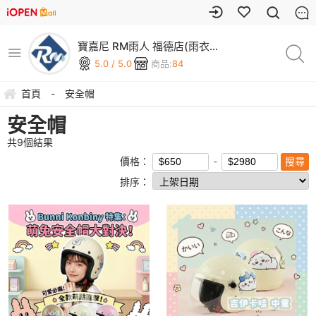
寶嘉尼 RM雨人 福德店(雨衣 /
雨傘 / 安全帽 專賣店)
5.0 / 5.0
商品:
84
首頁
-
安全帽
安全帽
共
9
個結果
價格：
排序：