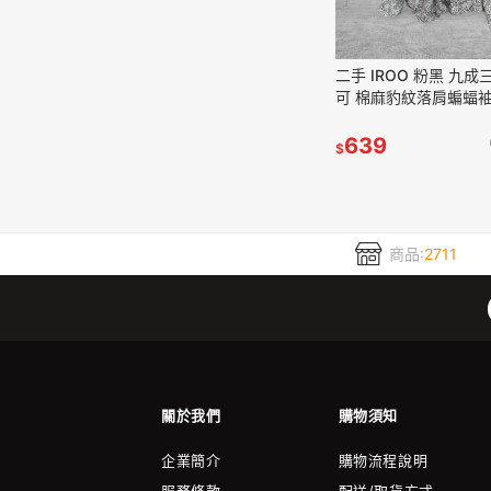
二手 IROO 粉黑 九
可 棉麻豹紋落肩蝙蝠
擺扭結抓皺38號 長袖
VA1125﹝凡賽蘇﹞
639
$
商品:
2711
關於我們
購物須知
企業簡介
購物流程說明