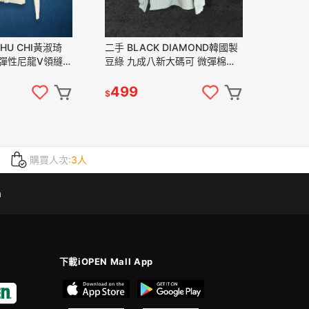
SHU CHI黃淑琦
二手 BLACK DIAMOND韓國製
 彈性尼龍V領縫珠
豆綠 九成八新大碼可 微彈棉麻
長袖 上衣
刺繡網紗學院領 長袖 上衣
賽蘇﹞
VA1125﹝凡賽蘇﹞
499
$
購買人次:
3人
m
下載iOPEN Mall App