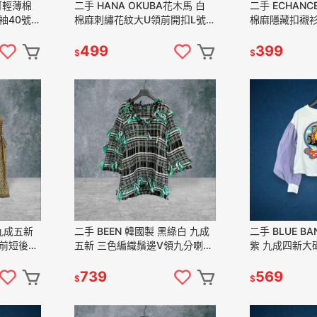
碼可輕薄棉
二手 HANA OKUBA花木馬 白
二手 ECHANC
袖40號
棉麻刺繡花紋大U領前開扣L號
棉麻隱藏扣襯衫
賽蘇﹞
長袖 上衣 VA719﹝凡賽蘇﹞
VA727﹝凡賽
499
399
$
$
 九成五新
二手 BEEN 韓國製 黑綠白 九成
二手 BLUE B
前短後長
五新 三色編織鬚邊V領九分喇叭
紫 九成四新大
1﹝凡賽
袖長版F碼 長袖 上衣
廷蓬袖短版F碼
VA1206﹝凡賽蘇﹞
VA1206﹝凡
739
569
$
$