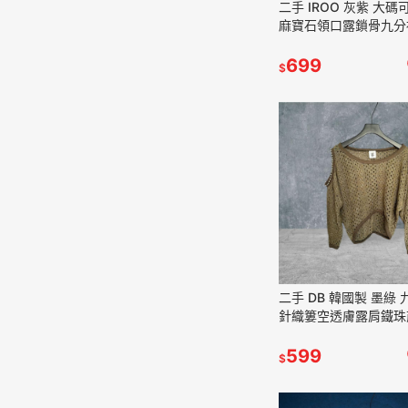
二手 IROO 灰紫 大
麻寶石領口露鎖骨九分
長袖 上衣 VA711﹝凡
699
$
二手 DB 韓國製 墨綠
針織簍空透膚露肩鐵珠
性感 長袖 上衣 VA92
蘇﹞
599
$