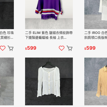
 白色 珍珠
二手 ELIM 紫色 皺褶衣條紋飾帶
二手 IROO 
氣質襯衫
下擺鬚邊蝙蝠袖 長袖 上衣
斜肩領口長版棉
凡賽蘇﹞
VA505 ﹝凡賽蘇﹞
衣 VA512 ﹝
599
599
$
$