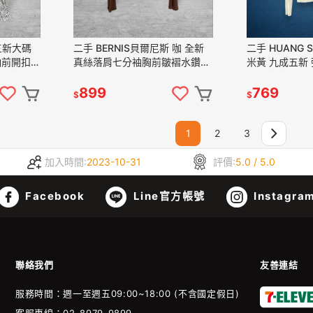
成三新大碼
二手 BERNIS貝爾尼斯 咖 全新
二手 HUANG 
袖前開扣下
真絲落肩七分袖胸前皺褶水鑽可
米黃 九成五新
 上衣
拆兔毛領短版11號 長袖 上衣
亮片民族風M 
VA1125﹝凡賽蘇﹞
VA1125﹝凡
899
769
$
$
1
2
3
加入時間:
2023-10-31
評價:
5.0 / 5.0
Facebook
Line官方帳號
Instagra
聯絡我們
友善連結
服務時間：週一至週五09:00~18:00 (不含國定假日)