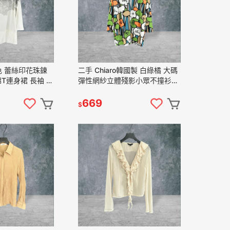
白色 蕾絲印花珠鍊
二手 Chiaro韓國製 白綠橘 大碼
T連身裙 長袖 上
彈性網紗立體殘影小眾不撞衫長
凡賽蘇﹞
版 日系動畫街頭風 長袖 上衣
VA520 ﹝凡賽蘇﹞
669
$