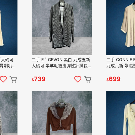
新大碼可
二手 E＇GEVON 黑白 九成五新
二手 CONNIE
骨喇叭袖
大碼可 半羊毛親膚彈性針織長版
九成六新 聚脂
開襟罩衫42號 長袖 上衣
寶石水鑽立領 
VA1202﹝凡賽蘇﹞
VA1202﹝凡
739
699
$
$