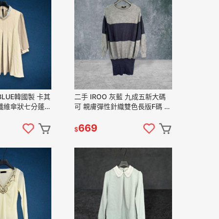
 BLUE韓國製 卡其
二手 IROO 灰藍 九成五新大碼
纖維傘狀七分蓬袖
可 親膚彈性針織雙色長版F碼 長
長袖 上衣
袖 上衣 VA1201﹝凡賽蘇﹞
賽蘇﹞
669
$