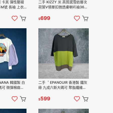
E 卡其 彈性壓褶
二手 KIZZY 米 高質感雪紡層次
M號 長袖 上衣
荷葉V領單扣微透膚喇叭袖36號
蘇﹞
長袖 上衣 VA817﹝凡賽蘇﹞
699
$
ANANA 韓國製 白
二手 ＇EPANOUIR 香港製 鐵灰
碼可 微彈棉麻宮
綠 九成六新大碼可 聚脂纖維七
 長袖 上衣
分袖長版F碼 長袖 上衣
賽蘇﹞
VA1206﹝凡賽蘇﹞
599
$