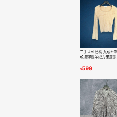
二手 JM 粉橘 九成七
親膚彈性羊絨方領露鎖
短版M號 長袖 上衣
VA1206﹝凡賽蘇﹞
599
$