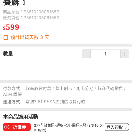
賽蘇﹞
商品編號：P3610206061653
原始貨號：P3610206061653
599
$
預計出貨天數
3
天
數量
付款方式：
超商取貨付款 / 線上刷卡 / 刷卡分期 / 超商代碼繳費 /
ATM 轉帳
運送方式：
常溫7-ELEVEN店到店取貨付款
本商品適用活動
$77全站免運-超取常溫-開運大發 (8/6 10:0
折價券
登入領取
0-8/12)