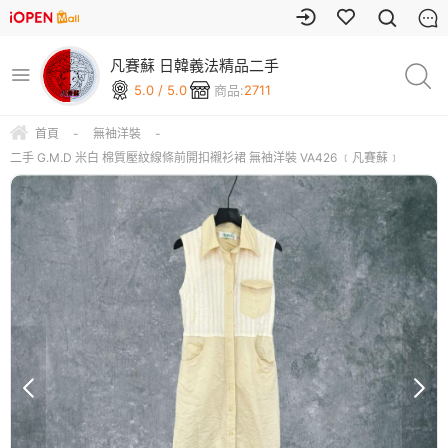
凡賽蘇 日韓義法精品二手
5.0 / 5.0
商品:
2711
首頁
-
無袖洋裝
-
二手 G.M.D 米白 棉質壓紋線條前開扣襯衫裙 無袖洋裝 VA426 ﹝凡賽蘇﹞