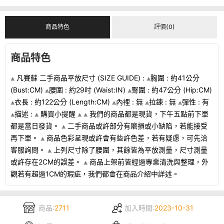
商品特色
評價(0)
商品特色
⟁ 凡賽蘇 二手商品平放尺寸 (SIZE GUIDE) : ⟁胸圍 : 約41公分
(Bust:CM) ⟁腰圍 : 約29吋 (Waist:IN) ⟁臀圍 : 約47公分 (Hip:CM)
⟁衣長 : 約122公分 (Length:CM) ⟁內裡 : 無 ⟁拉鍊 : 無 ⟁彈性 : 有
⟁描述 : ⟁ 購買小提醒 ⟁ ⟁ 我們的商品都是現貨，下午五點前下單
都是當日發貨。 ⟁ 二手商品或許部分有磨損或小缺陷，若能接受
再下單。 ⟁ 商品色彩呈現或許會有些許色差，若有疑慮，可先洽
客服詢問。 ⟁ 上列尺寸除了腰圍，其餘皆為平放測量，尺寸測量
或許存在2CM的誤差。 ⟁ 商品上架前皆經過專業清洗與整理，外
觀若有超過1CM的瑕疵，我們都會在商品介紹中詳述。
商品:
2711
加入時間:
2023-10-31