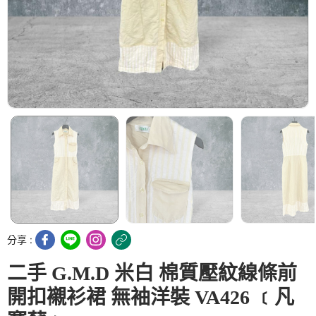
分享 :
二手 G.M.D 米白 棉質壓紋線條前
開扣襯衫裙 無袖洋裝 VA426 ﹝凡