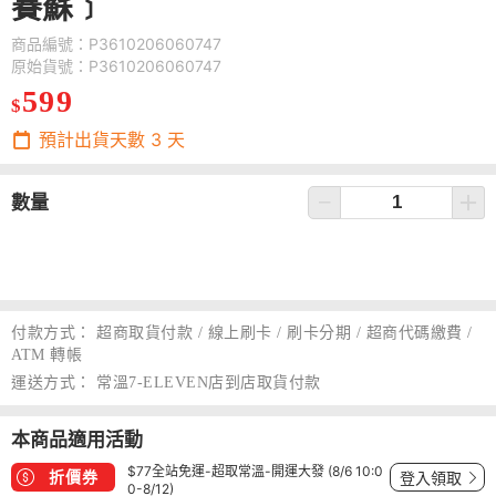
賽蘇﹞
商品編號：P3610206060747
原始貨號：P3610206060747
599
$
預計出貨天數
3
天
數量
付款方式：
超商取貨付款 / 線上刷卡 / 刷卡分期 / 超商代碼繳費 /
ATM 轉帳
運送方式：
常溫7-ELEVEN店到店取貨付款
本商品適用活動
$77全站免運-超取常溫-開運大發 (8/6 10:0
折價券
登入領取
0-8/12)