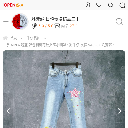
凡賽蘇 日韓義法精品二手
5.0 / 5.0
商品:
2711
首頁
-
牛仔長褲
-
二手 AIRFA 淺藍 彈性刺繡花紋女巫小喇叭7號 牛仔 長褲 VA626﹝凡賽蘇﹞