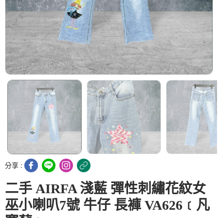
分享 :
二手 AIRFA 淺藍 彈性刺繡花紋女
巫小喇叭7號 牛仔 長褲 VA626﹝凡