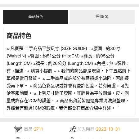
商品特色
評價(0)
商品特色
⟁ 凡賽蘇 二手商品平放尺寸 (SIZE GUIDE) : ⟁腰圍 : 約30吋
(Waist:IN) ⟁臀圍 : 約51公分 (Hip:CM) ⟁褲長 : 約95公分
(Length:CM) ⟁襠長 : 約26公分 (Length:CM) ⟁內裡 : 無 ⟁彈性 :
有 ⟁描述 : ⟁ 購買小提醒 ⟁ ⟁ 我們的商品都是現貨，下午五點前下
單都是當日發貨。 ⟁ 二手商品或許部分有磨損或小缺陷，若能接
受再下單。 ⟁ 商品色彩呈現或許會有些許色差，若有疑慮，可先
洽客服詢問。 ⟁ 上列尺寸除了腰圍，其餘皆為平放測量，尺寸測
量或許存在2CM的誤差。 ⟁ 商品出貨前皆經過專業清洗與整理，
外觀若有超過1CM的瑕疵，我們都會在商品介紹中詳述。＂
商品:
2711
加入時間:
2023-10-31