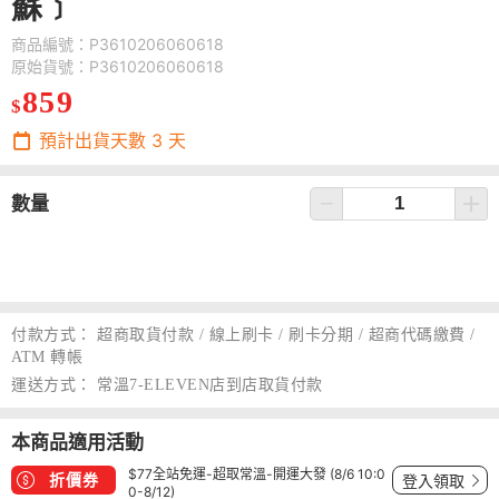
蘇﹞
商品編號：P3610206060618
原始貨號：P3610206060618
859
$
預計出貨天數
3
天
數量
付款方式：
超商取貨付款 / 線上刷卡 / 刷卡分期 / 超商代碼繳費 /
ATM 轉帳
運送方式：
常溫7-ELEVEN店到店取貨付款
本商品適用活動
$77全站免運-超取常溫-開運大發 (8/6 10:0
折價券
登入領取
0-8/12)