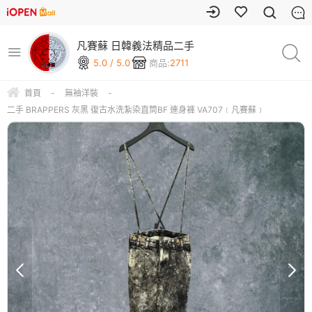
凡賽蘇 日韓義法精品二手
5.0 / 5.0
商品:
2711
首頁
-
無袖洋裝
-
二手 BRAPPERS 灰黑 復古水洗紮染直筒BF 連身褲 VA707﹝凡賽蘇﹞