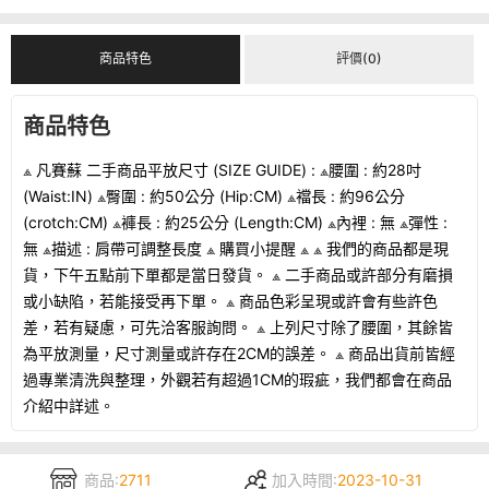
商品特色
評價(0)
商品特色
⟁ 凡賽蘇 二手商品平放尺寸 (SIZE GUIDE) : ⟁腰圍 : 約28吋
(Waist:IN) ⟁臀圍 : 約50公分 (Hip:CM) ⟁襠長 : 約96公分
(crotch:CM) ⟁褲長 : 約25公分 (Length:CM) ⟁內裡 : 無 ⟁彈性 :
無 ⟁描述 : 肩帶可調整長度 ⟁ 購買小提醒 ⟁ ⟁ 我們的商品都是現
貨，下午五點前下單都是當日發貨。 ⟁ 二手商品或許部分有磨損
或小缺陷，若能接受再下單。 ⟁ 商品色彩呈現或許會有些許色
差，若有疑慮，可先洽客服詢問。 ⟁ 上列尺寸除了腰圍，其餘皆
為平放測量，尺寸測量或許存在2CM的誤差。 ⟁ 商品出貨前皆經
過專業清洗與整理，外觀若有超過1CM的瑕疵，我們都會在商品
介紹中詳述。
商品:
2711
加入時間:
2023-10-31