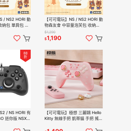
 NS2 HORI 動
【可可電玩】NS / NS2 HORI 動
收納包 單肩包 斜
物森友會 中容量泡芙包 收納包
機包 手提包 動森
主機包 外出包 化妝包 動森 狸克
$1,290
1,190
$
88
折
/ NS HORI 有
【可可電玩】極想 三麗鷗 Hello
O 迷你版 NSX-
Kitty 無線手把 凱蒂貓 手把 搖桿
迷你搖桿 迷你手把
支援NS2/NS/PC/iOS/安卓