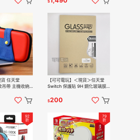
1,490
$
貨 任天堂
【可可電玩】＜現貨＞任天堂
莉歐吊帶 主機收納
Switch 保護貼 9H 鋼化玻璃膜
廠主機包 防刮 保
NS 螢幕保護貼 OLED 玻璃 鋼化
保護貼
200
$
92
79
折
折