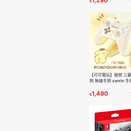
1,290
$
【可可電玩】極想 三麗
狗 無線手把 sanrio 
援NS2/NS/PC/iOS/安
1,490
$