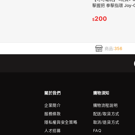
擊握把 拳擊指環 Joy-
腕帶 拳擊有氧 健身拳
擊
200
$
商品:
356
關於我們
購物須知
企業簡介
購物流程說明
服務條款
配送/取貨方式
隱私權與安全策略
取消/退貨方式
人才招募
FAQ