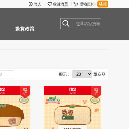
結帳
登入
收藏清單
購物車(
0
)
退貨政策
顯示：
筆商品
92
92
折
折