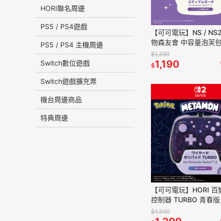
HORI聯名周邊
PS5 / PS4遊戲
【可可電玩】NS / NS2
物森友會 中容量泡芙包
PS5 / PS4 主機周邊
主機包 外出包 化妝包
$1,290
星雨 動森
1,190
Switch數位遊戲
$
Switch遊戲擴充票
機台周邊商品
特典周邊
【可可電玩】HORI 百
控制器 TURBO 青春版 
184A 搖桿 手把 NS2/
$1,390
用