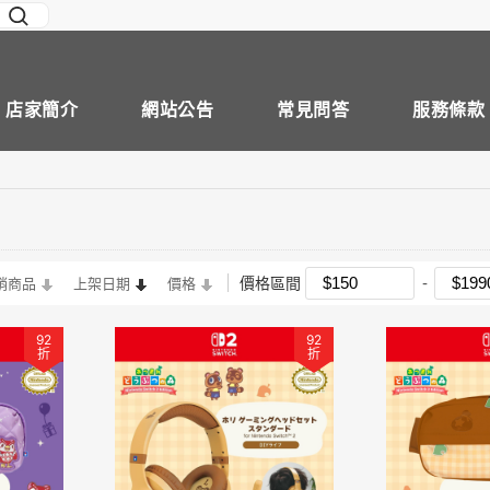
店家簡介
網站公告
常見問答
服務條款
價格區間
銷商品
上架日期
價格
92
92
折
折