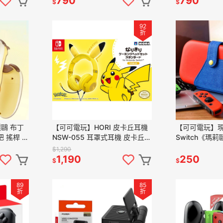
790
790
$
$
92
折
鷗 布丁
【可可電玩】HORI 皮卡丘耳機
【可可電玩】現
手把 搖桿 支
NSW-055 耳罩式耳機 皮卡丘
Switch《瑪
卓
耳機 寶可夢 皮卡丘 有線耳機
包》收納包 副
$1,290
PC可用
護包
1,190
250
$
$
89
85
折
折