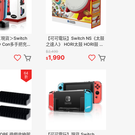
貨＞Switch
【可可電玩】Switch NS《太鼓
oy Con多手把充電
之達人》 HORI太鼓 HORI鼓 太
四手充電器底座
鼓 打鼓 鼓棒
$2,490
1,990
$
64
折
OBE 遊戲收納架
【可可電玩】現貨 Switch