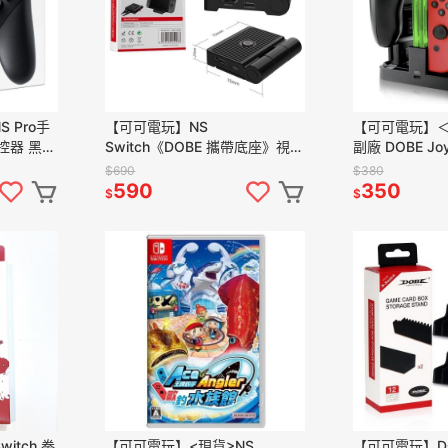
S Pro手
【可可電玩】NS
【可可電玩】＜現
控器 黑色
Switch《DOBE 攜帶底座》視訊
副廠 DOBE J
轉換底座 切換TV模式 主機充電
座 PRO手把 
$690
$380
螢幕轉換
590
350
$
$
itch 拳
【可可電玩】<現貨>NS
【可可電玩】D