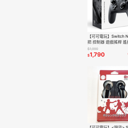
【可可電玩】Switch N
把 控制器 遊戲搖桿 遙
HAC-013 台灣公司貨
$1,990
1,790
$
【可可電玩】<現貨> Sw