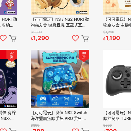
 HORI 動
【可可電玩】NS / NS2 HORI 動
【可可電玩】NS /
 收納包
物森友會 遊戲耳機 耳罩式耳機
物森友會 主機
 傅珂與流
麥克風 有線耳機 動森 DIY生活
背包 收納包 主
$1,390
$1,290
音樂
狸克
1,290
1,190
$
$
92
88
折
折
變怪 有線
【可可電玩】良值 NS2 Switch
【可可電玩】NS2 
NSX-
海洋獵鷹無線手把 PRO手把 喚
線控制器 TURB
NS/PC 可
醒主機 L1265 巨集 連發 NFC感
222A 搖桿 
$890
$890
應