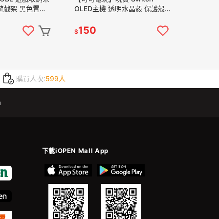
遊戲架 黑色置物
OLED主機 透明水晶殼 保護殼
個遊戲片 TNS-
水晶殼 水晶保護殼 透明殼 分離
式 硬殼 TPU 軟殼
150
$
購買人次:
599人
m
下載iOPEN Mall App