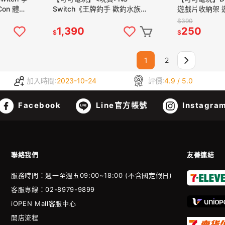
Con 體感
Switch《王牌釣手 歡釣水族
遊戲片收納架 
擊 減重拳
館》中文版 王牌釣手2 水族館
架 遊戲收納 24
$390
釣魚 釣竿控制器
857
1,390
250
$
$
1
2
加入時間:
2023-10-24
評價:
4.9 / 5.0
Facebook
Line官方帳號
Instagra
聯絡我們
友善連結
服務時間：週一至週五09:00~18:00 (不含國定假日)
客服專線：02-8979-9899
iOPEN Mall客服中心
開店流程