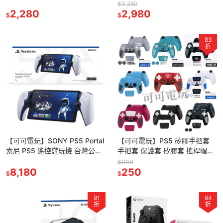
無線搖桿 DualSense 無線控制
原神搖桿 原神手把
$3,280
器
2,280
2,980
$
$
83
折
【可可電玩】SONY PS5 Portal
【可可電玩】PS5 矽膠手把套
索尼 PS5 遙控遊玩機 台灣公司
手把套 保護套 矽膠套 搖桿帽
貨 掌機 遠端 PS5主機
30周年 魔物獵人 黑悟空 小機器
$300
8,180
人 手把保護套
250
$
$
91
94
折
折