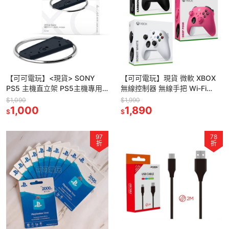
【可可電玩】<現貨> SONY
【可可電玩】現貨 微軟 XBOX
PS5 主機直立架 PS5主機專用
無線控制器 無線手把 Wi-Fi
PS5 Slim主機必備配件
Direct + 藍芽 雙無線連線 藍牙
$1,090
$1,990
1,000
無線手把
1,890
$
$
97
78
折
折