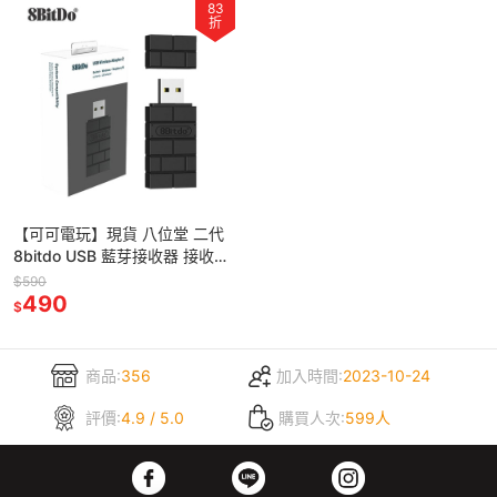
83
折
【可可電玩】現貨 八位堂 二代
8bitdo USB 藍芽接收器 接收器
藍芽 黑磚 支援 PS4 PS5手把
$590
PC
490
$
商品:
356
加入時間:
2023-10-24
評價:
4.9 / 5.0
購買人次:
599人