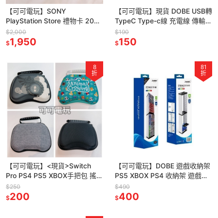
【可可電玩】SONY
【可可電玩】現貨 DOBE USB轉
PlayStation Store 禮物卡 2000
TypeC Type-c線 充電線 傳輸線
點 PSN 點數卡 台灣帳號用 儲值
Switch PS5專用
$2,000
$190
1,950
150
$
$
8
81
折
折
【可可電玩】<現貨>Switch
【可可電玩】DOBE 遊戲收納架
Pro PS4 PS5 XBOX手把包 搖桿
PS5 XBOX PS4 收納架 遊戲架
包 手把收納包 薩爾達 PRO手把
卡盒架 卡帶架 卡帶收納架
$250
$490
包
200
400
$
$