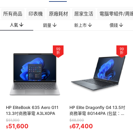
所有商品
印表機
原廠耗材
居家生活
電腦零組件/周
人氣
銷量
新上市
價錢
99
99
折
折
HP EliteBook 635 Aero G11
HP Elite Dragonfly G4 13.5吋
13.3吋商務筆電 A3LX0PA
商務筆電 8G144PA (包鼠：
1E7D6UT、7M1D5A)
$51,900
$68,000
51,600
67,400
$
$