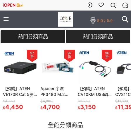
5.0 / 5.0
熱門分類商品
熱門分類商品
97
97
97
97
96
96
97
折
折
折
折
折
折
折
ATEN
【預購】ATEN
Apacer 宇瞻
Apacer 宇瞻
【預購】ATEN
【預購】ATEN
【預購】ATEN
【預購】
 Cat 5影
VE170R Cat 5影
PP3480 M.2
PP3480 M.2
CV10KM USB轉
CV10KM USB轉
CV211CP 攜帶型
CV211
收器(R端)
音訊號接收器(R端)
PCIe 固態硬
PCIe 固態硬
PS/2轉換器
PS/2轉換器
KVM 控制器 IT 套
KVM 控
$4,550
$4,800
$4,800
$3,250
$3,250
$11,690
$11,690
50
4,450
碟-256GB
4,700
碟-256GB
4,700
(80cm)
3,150
(80cm)
3,150
件 筆電控制端轉接
11,390
件 筆電
11,3
$
$
$
$
$
$
$
PP3480-256GB
PP3480-256GB
頭
頭
全館分類商品