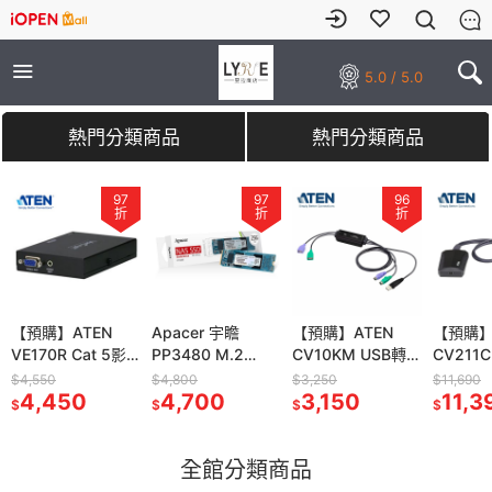
5.0 / 5.0
熱門分類商品
熱門分類商品
97
97
97
97
96
96
97
折
折
折
折
折
折
折
ATEN
【預購】ATEN
Apacer 宇瞻
Apacer 宇瞻
【預購】ATEN
【預購】ATEN
【預購】ATEN
【預購】
 Cat 5影
VE170R Cat 5影
PP3480 M.2
PP3480 M.2
CV10KM USB轉
CV10KM USB轉
CV211CP 攜帶型
CV211
收器(R端)
音訊號接收器(R端)
PCIe 固態硬
PCIe 固態硬
PS/2轉換器
PS/2轉換器
KVM 控制器 IT 套
KVM 控
$4,550
$4,800
$4,800
$3,250
$3,250
$11,690
$11,690
50
4,450
碟-256GB
4,700
碟-256GB
4,700
(80cm)
3,150
(80cm)
3,150
件 筆電控制端轉接
11,390
件 筆電
11,3
$
$
$
$
$
$
$
PP3480-256GB
PP3480-256GB
頭
頭
全館分類商品