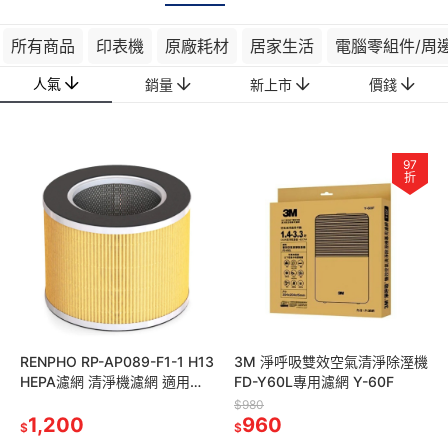
所有商品
印表機
原廠耗材
居家生活
電腦零組件/周
人氣
銷量
新上市
價錢
97
折
RENPHO RP-AP089-F1-1 H13
3M 淨呼吸雙效空氣清淨除溼機
HEPA濾網 清淨機濾網 適用
FD-Y60L專用濾網 Y-60F
RP-AP089
$980
1,200
960
$
$