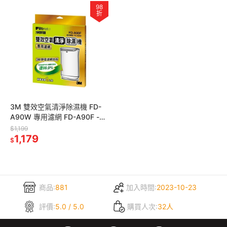
98
折
3M 雙效空氣清淨除濕機 FD-
A90W 專用濾網 FD-A90F -替
換濾網-1入裝
$1,199
1,179
$
商品:
881
加入時間:
2023-10-23
評價:
5.0 / 5.0
購買人次:
32人