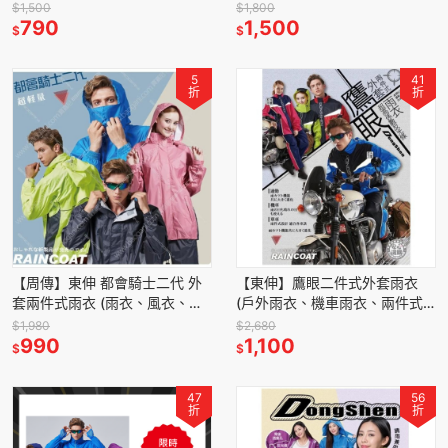
件式雨衣 外送員雨衣 現貨 快速
雨衣 外送員雨衣 雨衣 二件式雨
$1,500
$1,800
出貨
790
衣 背包雨衣 現貨
1,500
$
$
5
41
折
折
【周傳】東伸 都會騎士二代 外
【東伸】鷹眼二件式外套雨衣
套兩件式雨衣 (雨衣、風衣、外
(戶外雨衣、機車雨衣、兩件式
套) 周傳
雨衣) 周傳
$1,980
$2,680
990
1,100
$
$
47
56
折
折