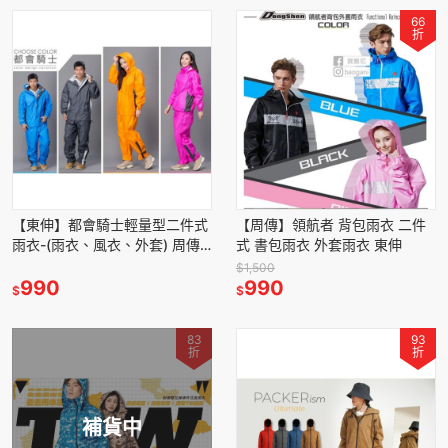
66
折
【東伸】都會騎士輕量型二件式
【周傳】領航者 背包雨衣 二件
雨衣-(雨衣、風衣、外套) 周傳
式 書包雨衣 外套雨衣 東伸
預購
$1,500
990
990
$
$
83
93
折
折
補貨中