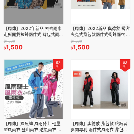
【周傳】2022年新品 去去雨水
【周傳】2022新品 奧德蒙 揹客
走斜開雙拉鍊兩件式 背包式雨衣
夾克式背包款兩件式衝鋒雨衣 兩
二件式雨衣 迷彩雨衣 機車雨衣
件式雨衣 衝鋒衣 風雨衣 機車雨
$1,800
$1,600
外送員雨衣
1,500
衣 外送員雨衣
1,500
$
$
52
83
折
折
【周傳】鱷魚牌 風雨騎士 輕量
【周傳】奧德蒙 背包款 終結者
型風雨衣 登山雨衣 透氣雨衣 二
斜開專利 兩件式風雨衣 背包式