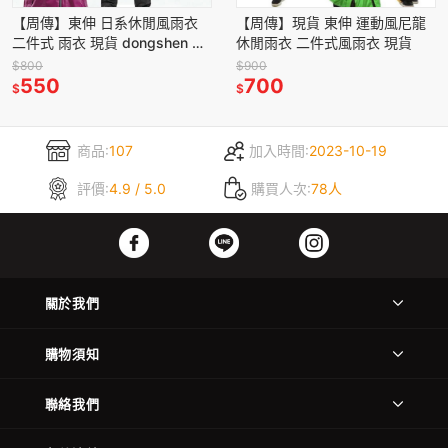
【周傳】東伸 日系休閒風雨衣
【周傳】現貨 東伸 運動風尼龍
二件式 雨衣 現貨 dongshen 兩
休閒雨衣 二件式風雨衣 現貨
件式雨衣 機車雨衣 外送員雨衣
$800
$900
風雨衣 現貨
550
700
$
$
商品:
107
加入時間:
2023-10-19
評價:
4.9 / 5.0
購買人次:
78人
關於我們
購物須知
聯絡我們