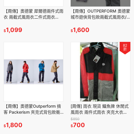
【周傳】奧德蒙 犀爾德兩件式雨
【周傳】OUTPERFORM 奧德蒙
衣 兩截式風雨衣二件式雨衣
城市遊俠背包款兩截式風雨衣/
5XL尺碼 -Outperform 雨衣 登
周傳
山雨衣 外送員雨衣
1,099
1,600
$
$
82
折
【周傳】奧德蒙Outperform 揹
[周傳] 雨衣 現貨 鱷魚牌 休閒式
客 Packerism 夾克式背包款衝
風雨衣 兩件式雨衣 夾克大衣雨
鋒雨衣 兩件式雨衣/周傳
衣 外送員雨衣 機車雨衣 成人雨
$850
1,800
衣 二件式雨衣 現貨
700
$
$