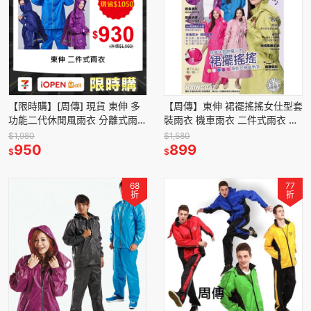
【限時購】[周傳] 現貨 東伸 多
【周傳】東伸 裙襬搖搖女仕型套
功能二代休閒風雨衣 分離式雨衣
裝雨衣 機車雨衣 二件式雨衣 風
背包型雨衣 二件式雨衣
衣 裙裝 版型偏小，建議比平常
$1,980
$1,580
Dongshen 機車雨衣
950
尺寸大一號
899
$
$
68
77
折
折