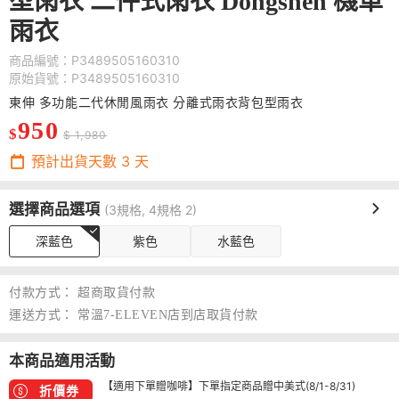
型雨衣 二件式雨衣 Dongshen 機車
雨衣
商品編號：P3489505160310
原始貨號：P3489505160310
東伸 多功能二代休閒風雨衣 分離式雨衣背包型雨衣
950
$
$ 1,980
預計出貨天數
3
天
選擇商品選項
(3規格, 4規格 2)
深藍色
紫色
水藍色
付款方式：
超商取貨付款
運送方式：
常溫7-ELEVEN店到店取貨付款
本商品適用活動
【適用下單贈咖啡】下單指定商品贈中美式(8/1-8/31)
折價券