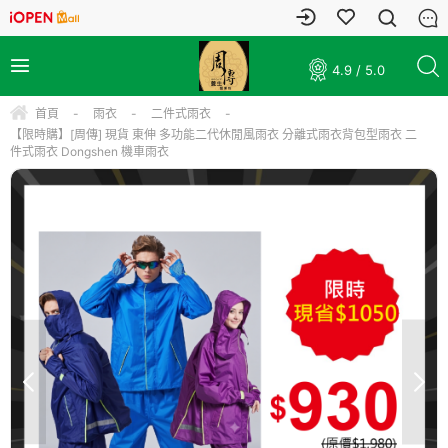
4.9 / 5.0
首頁
-
雨衣
-
二件式雨衣
-
【限時購】[周傳] 現貨 東伸 多功能二代休閒風雨衣 分離式雨衣背包型雨衣 二
件式雨衣 Dongshen 機車雨衣