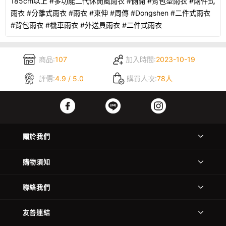
185cm以上 #多功能二代休閒風雨衣 #側開 #背包型雨衣 #兩件式
雨衣 #分離式雨衣 #雨衣 #東伸 #周傳 #Dongshen #二件式雨衣
#背包雨衣 #機車雨衣 #外送員雨衣 #二件式雨衣
商品:
107
加入時間:
2023-10-19
評價:
4.9 / 5.0
購買人次:
78人
關於我們
購物須知
聯絡我們
友善連結