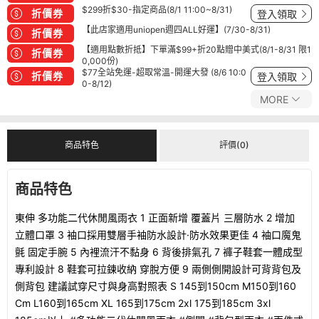
$299折$30-指定商品(8/1 11:00~8/31)
折價券
登入領取
【此店家適用uniopen週四ALL好運】(7/30-8/31)
折價券
【適用點數折抵】下單滿$99+折20點贈中美式(8/1-8/31 限1
折價券
0,000份)
$77全站免運-超取常溫-開運大發 (8/6 10:0
折價券
登入領取
0-8/12)
MORE
商品特色
評價(0)
商品特色
東伸 多功能二代休閒風雨衣 1 正面新增 覆蓋片 三層防水 2 增加
立體口罩 3 袖口採用雙層手袖防水設計·防水效果更佳 4 袖口魔鬼
氈 固定手腕 5 內裡流汗不黏身 6 背後排氣孔 7 褲子鞋套一體成型
專利設計 8 鞋套可拉鍊收納 穿脫方便 9 兩側側開設計可背背包及
側背包 建議試穿尺寸與身高對照表 S 145到150cm M150到160
Cm L160到165cm XL 165到175cm 2xl 175到185cm 3xl