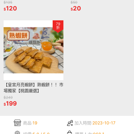
選】
$135
$50
120
20
$
$
79
折
【皇宮月亮蝦餅】熟蝦餅！！ 市
場獨家【桃園嚴選】
$249
199
$
商品:
19
加入時間:
2023-10-17