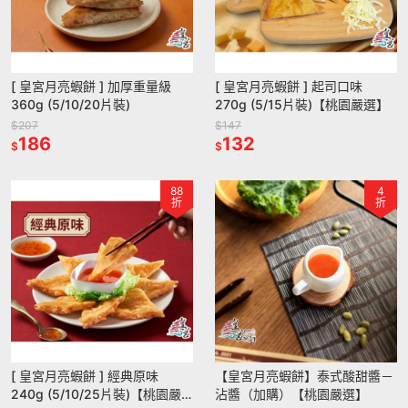
[ 皇宮月亮蝦餅 ] 加厚重量級
[ 皇宮月亮蝦餅 ] 起司口味
360g (5/10/20片裝)
270g (5/15片裝)【桃園嚴選】
$207
$147
186
132
$
$
88
4
折
折
[ 皇宮月亮蝦餅 ] 經典原味
【皇宮月亮蝦餅】泰式酸甜醬－
240g (5/10/25片裝)【桃園嚴
沾醬（加購）【桃園嚴選】