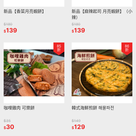
新品【香菜月亮蝦餅】
新品【麻辣起司 月亮蝦餅】（小
辣）
$180
$180
139
139
$
$
85
86
折
折
咖哩雞肉 可樂餅
韓式海鮮煎餅 해물파전
$35
$149
30
129
$
$