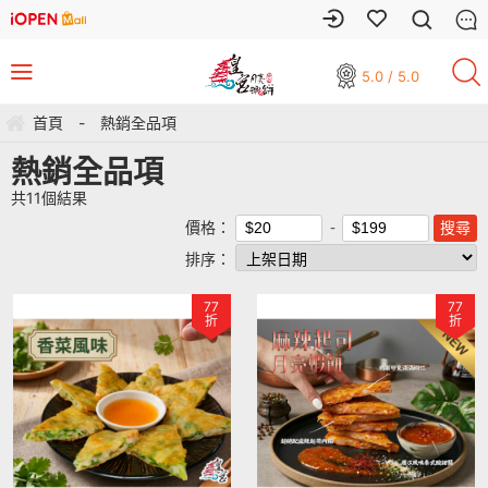
5.0 / 5.0
首頁
-
熱銷全品項
熱銷全品項
共
11
個結果
價格：
排序：
77
77
折
折