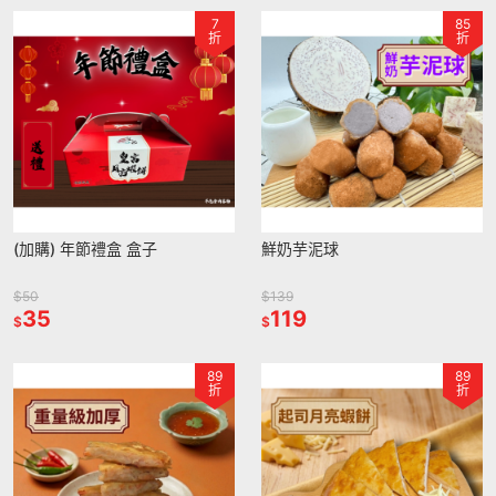
7
85
折
折
(加購) 年節禮盒 盒子
鮮奶芋泥球
$50
$139
35
119
$
$
89
89
折
折