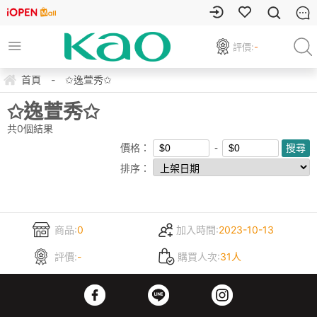
評價:
-
首頁
-
✩逸萱秀✩
✩逸萱秀✩
共
0
個結果
價格：
排序：
商品:
0
加入時間:
2023-10-13
評價:
-
購買人次:
31人