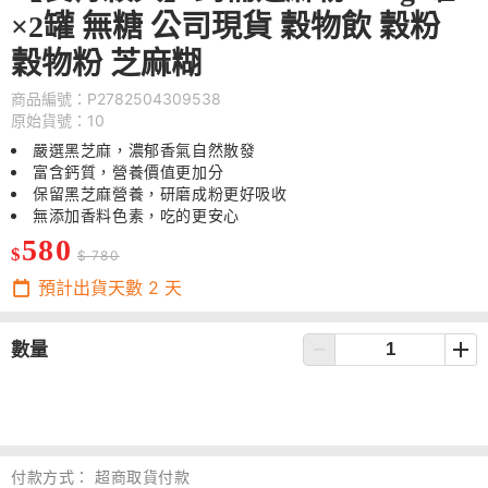
×2罐 無糖 公司現貨 穀物飲 穀粉
穀物粉 芝麻糊
商品編號：P2782504309538
原始貨號：10
嚴選黑芝麻，濃郁香氣自然散發
富含鈣質，營養價值更加分
保留黑芝麻營養，研磨成粉更好吸收
無添加香料色素，吃的更安心
580
$
$ 780
預計出貨天數
2
天
數量
付款方式：
超商取貨付款