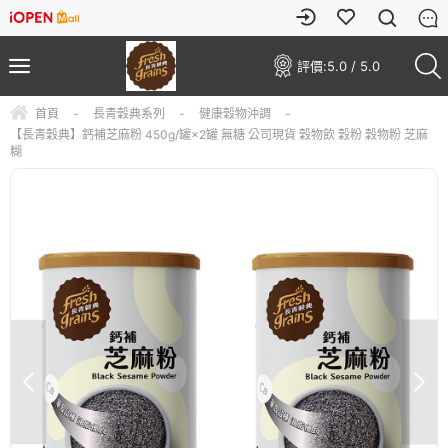
評價:
5.0 / 5.0
首頁
-
長青穀典系列
-
健康穀物沖調
-
【長青穀典】鈣補芝麻粉 450g/罐×2罐 無糖 公司現貨 穀物飲 穀粉 穀物粉 芝麻
糊