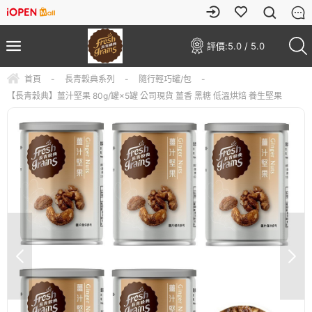
評價:
5.0 / 5.0
首頁
-
長青穀典系列
-
隨行輕巧罐/包
-
【長青穀典】薑汁堅果 80g/罐×5罐 公司現貨 薑香 黑糖 低溫烘焙 養生堅果