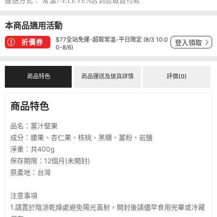
運送方式：
常溫7-ELEVEN店到店取貨付款
本商品適用活動
$77全站免運-超取常溫-平日限定 (8/3 10:0
折價券
登入領取
0-8/6)
商品特色
商品運送及退貨詳情
評價(0)
商品特色
品名：薑汁堅果
成分：腰果、杏仁果、核桃、黑糖、薑粉、岩鹽
淨重：共400g
保存期限：12個月(未開封)
原產地：台灣
注意事項
1.請置於陰涼乾燥處避免陽光直射，開封後請儘早食用完畢或冷藏