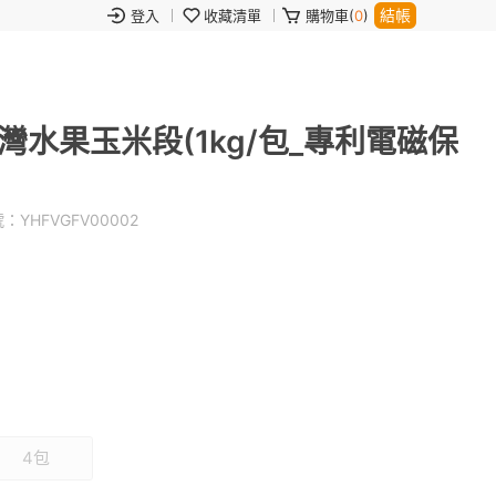
結帳
登入
收藏清單
購物車(
0
)
水果玉米段(1kg/包_專利電磁保
號：
YHFVGFV00002
4包