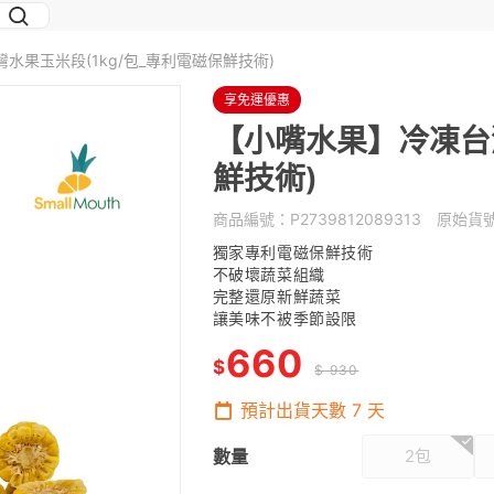
水果玉米段(1kg/包_專利電磁保鮮技術)
享免運優惠
【小嘴水果】冷凍台灣
鮮技術)
商品編號：
P2739812089313
原始貨
獨家專利電磁保鮮技術
不破壞蔬菜組織
完整還原新鮮蔬菜
讓美味不被季節設限
660
$
$ 930
預計出貨天數
7
天
數量
2包