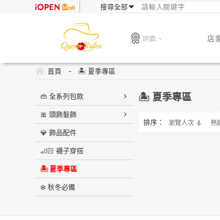
店
評價:
-
首頁
-
🏝️ 夏季專區
🏝️ 夏季專區
👜 全系列包款
🎀 頭飾髮飾
排序：
瀏覽人次
熱
💎 飾品配件
🦶🏻 襪子穿搭
🏝️ 夏季專區
❄️ 秋冬必備