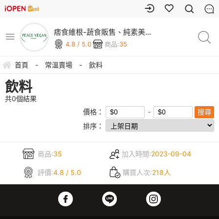
痞食維根-蔬食販售、純素美
食、素食商城
4.8 / 5.0
商品:
35
首頁
-
常溫賣場
-
飲料
飲料
共
0
個結果
價格：
排序：
商品:
35
加入時間:
2023-09-04
評價:
4.8 / 5.0
購買人次:
218人