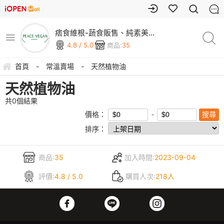
痞食維根-蔬食販售、純素美
食、素食商城
4.8 / 5.0
商品:
35
首頁
-
常溫賣場
-
天然植物油
天然植物油
共
0
個結果
價格：
排序：
商品:
35
加入時間:
2023-09-04
評價:
4.8 / 5.0
購買人次:
218人