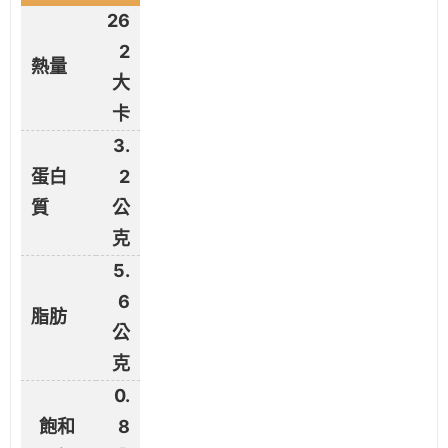
26
2
熱量
大
卡
3.
蛋白
2
質
公
克
5.
6
脂肪
公
克
0.
飽和
8