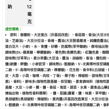
鈉
12
毫
克
成份規格：
原料：樹薯粉、大豆蛋白（非基因改造）、香菇頭、香油(大豆沙
油、芝麻油)、大豆沙拉油、香椿、醬油(大豆胺基酸液、純釀造醬油(
蛋白豆片、小麥)、水、食鹽、砂糖、防腐劑(苯甲酸鈉)、酵母抽出物
調味劑(DL-蘋果酸、檸檬酸鈉)、著色劑(焦糖色素)、紅麴色素、糊
甜味劑(甘草萃))、素沙茶醬(大豆油、醬油、胡麻粉、香油、麵包粉
鹽(鈉鹽、鉀鹽)、小麥胚芽、調味劑(L-麩酸鈉、5’-次黃嘌呤核苷磷
二鈉、5’-鳥嘌呤核苷磷酸二鈉、檸檬酸)、花生粉、香辛料(白胡椒、
皮、大茴、小茴、咖哩、肉桂、丁香)、椰子粉、辣椒粉、甜味劑(甘
素)、香料)、鮮味多(植物性胺基酸、核苷酸)
、素食調味料（植物性
基酸、大豆、小麥、糖、鹽、香菇、海菜、蔬菜、水果、膳食品山藥
煉抽出物、植物性香料精華）、鹽、菜脯(蘿蔔、鹽、味素、苯甲酸)
黑胡椒粉(黑胡椒粉、辣椒粉)、素肉醬(非基因改造黃豆、大豆沙拉油
L-麩酸鈉、5’-次黃嘌呤核苷磷酸二鈉、5’-鳥嘌呤核苷磷酸二鈉、香