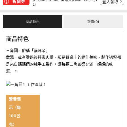
折價券
登入領取
2)
商品特色
評價(0)
商品特色
三角圓，俗稱「貓耳朵」。
煮湯，或者燙過後拌素肉燥，都是餐桌上的絕佳美味。製作過程都
是來自媽媽們的純手工製作，讓每顆三角圓都充滿「媽媽的味
道」。
營養標
示（每
100公
克）