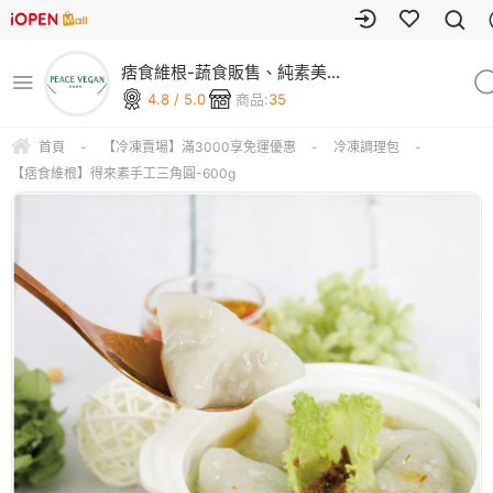
痞食維根-蔬食販售、純素美
食、素食商城
4.8 / 5.0
商品:
35
首頁
-
【冷凍賣場】滿3000享免運優惠
-
冷凍調理包
-
【痞食維根】得來素手工三角圓-600g