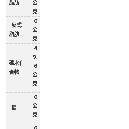
脂肪
公
克
0
反式
公
脂肪
克
4
9.
碳水化
6
合物
公
克
0
公
糖
克
6