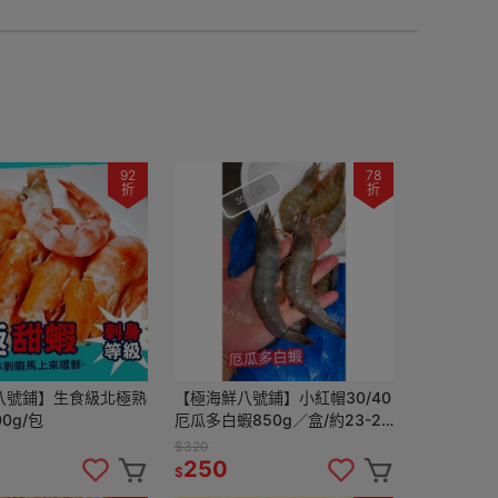
92
78
折
折
八號鋪】生食級北極熟
【極海鮮八號鋪】小紅帽30/40
0g/包
厄瓜多白蝦850g／盒/約23-27
尾｜ 簡單川燙｜ 美味上桌｜原
$320
裝進口｜新鮮急凍
250
$