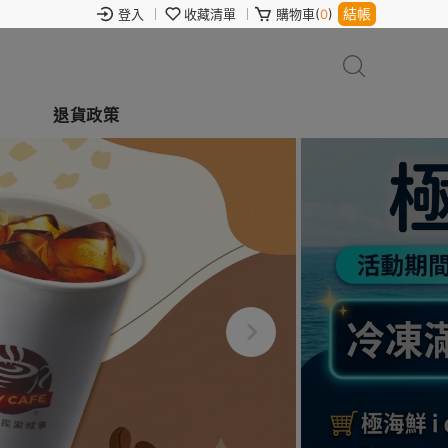
結帳
登入
收藏清單
購物車(
0
)
退貨政策