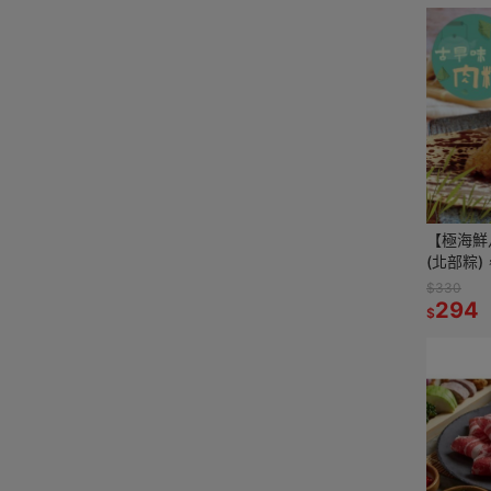
【極海鮮
(北部粽)
古早味北
$330
優質長糯
294
$