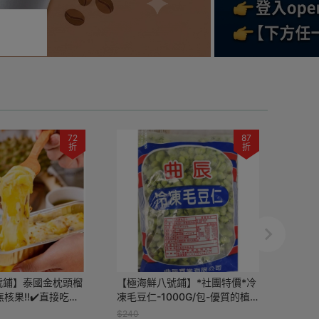
72
87
折
折
號鋪】泰國金枕頭榴
【極海鮮八號鋪】*社團特價*冷
【極海
無核果‼️✔️直接吃✔️
凍毛豆仁-1000G/包-優質的植
鱸魚下
吃 都超好吃👏
物性蛋白質- 解凍即食(全素)
膠質
$240
$180