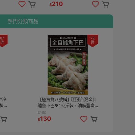
好吃
210
13
$
$
熱門分類商品
87
72
折
折
*冷
【極海鮮八號鋪】🇹🇼台灣金目
【
的植
鱸魚下巴💖1公斤裝，油脂豐富
士
膠質多，煮魚湯或用烤真的超級
海
$180
$4
好吃😋
慶
130
3
$
$
桌