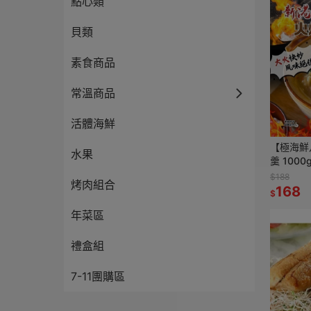
點心類
貝類
素食商品
常溫商品
活體海鮮
【極海鮮
水果
羹 100
湯，真材
$188
烤肉組合
超下飯
168
$
年菜區
禮盒組
7-11團購區