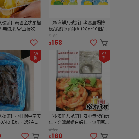
八號鋪】泰國金枕頭榴
【極海鮮八號鋪】老實農場檸
️ 無核果‼️✔️直接吃✔️
檬/萊姆冰角冰角(28g*10個/
炸著吃 都超好吃👏
袋)_100%原汁製成❌無添加防腐
$180
劑、色素及香精
158
$
88
95
折
折
八號鋪】小紅帽中南美
【極海鮮八號鋪】安心無發白蝦
0/40規格，2號白
仁，台灣嚴選白蝦仁，無用藥，
00g，淨重700g，一
無添加使用磷酸鹽，硼砂等藥
$190
劑，300g±10%包
0
180
$