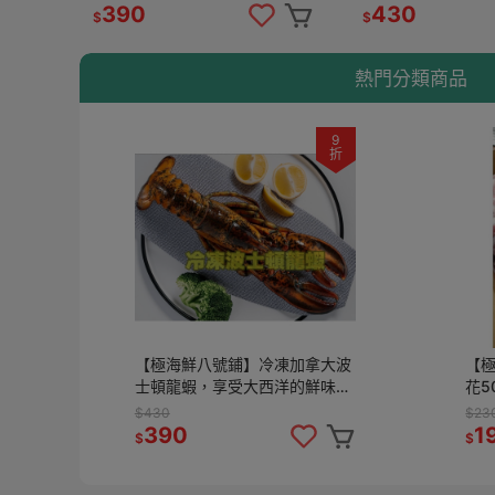
慶祝還是高端聚會，都能成為餐
慶祝還是高端聚會
390
430
$
$
桌上焦點
桌上焦點
熱門分類商品
9
折
【極海鮮八號鋪】冷凍加拿大波
【
士頓龍蝦，享受大西洋的鮮味，
花5
海鮮中的奢華選擇，無論是節日
豐
$430
$23
慶祝還是高端聚會，都能成為餐
首選
390
1
$
$
桌上焦點