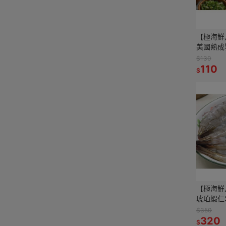
【極海鮮
美國熟成
片-180G
$130
彈、油脂
110
$
【極海鮮
琥珀蝦仁2
(無包冰
$350
格，高貴
320
$