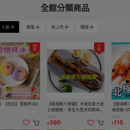
全館分類商品
人氣
銷量
新上市
價錢
86
9
折
折
】【桂冠】雪酪杯冰2
【極海鮮八號鋪】冷凍加拿大波
【極海鮮
士頓龍蝦，享受大西洋的鮮味，
凍甜蝦-20
海鮮中的奢華選擇，無論是節日
$430
$125
慶祝還是高端聚會，都能成為餐
390
115
$
$
桌上焦點