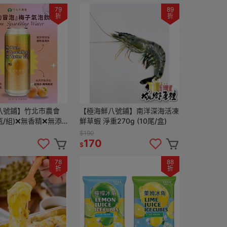
79
89
折
折
八號鋪】竹北市農會
【極海鮮八號鋪】南洋深海活凍
瓶/組)❌無香精❌無添
鮮草蝦 淨重270g (10尾/盒)
 隨時都想來上
$190
爽又暢快
170
$
78
88
折
折