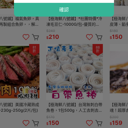
確認
八號鋪】福氣魚卵，真
【極海鮮八號鋪】*社團特價*冷
【極海鮮
再製組合魚卵，，解凍
凍毛豆仁-1000G/包-優質的植
皮薄、餡
下酒、配飯，沒有魚腥
物性蛋白質- 解凍即食(全素)
一盒不夠
$240
$180
口齒留香
210
150
$
$
81
88
折
折
八號鋪】美國冷藏熟成
【極海鮮八號鋪】台灣無刺白帶
【極海鮮
30g-250g(2片/包)
魚卷，1包500g，人工去刺去
魂！超厚
骨，再費工將白帶魚肉捲起，肉
盈、肉質
$170
$200
質綿密好吃，簡單料理
嫩入味，快
150
159
$
$