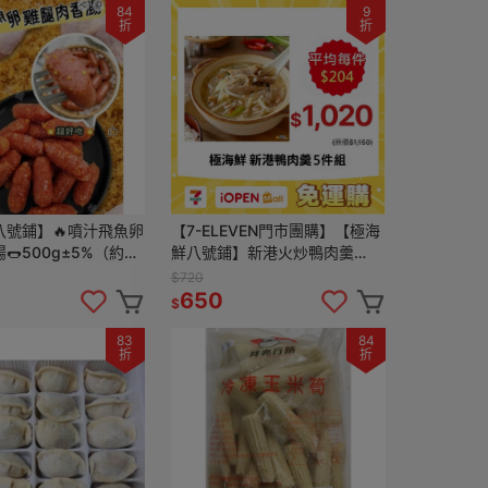
84
9
折
折
八號鋪】🔥噴汁飛魚卵
【7-ELEVEN門市團購】【極海
🌭500g±5%（約45
鮮八號鋪】新港火炒鴨肉羹
波波的小巧飛魚卵香腸
1000g/包*多包組合
$720
好吃💯
650
$
83
84
折
折