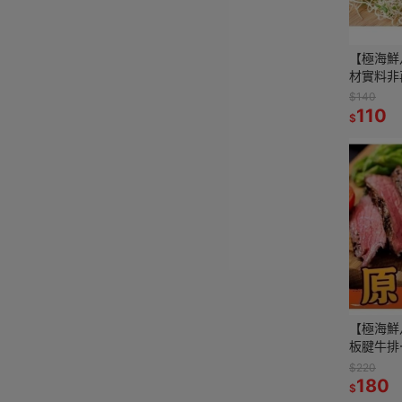
【極海鮮
材實料非
後煎炸，
$140
味，讓您
110
$
【極海鮮
板腱牛排-2
$220
180
$