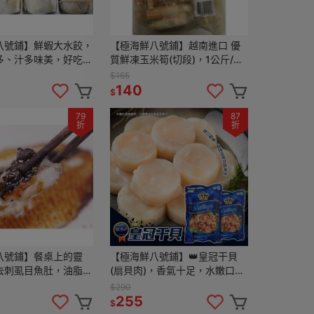
八號鋪】鮮蝦大水餃，
【極海鮮八號鋪】越南進口 優
多、汁多味美，好吃到
質鮮凍玉米筍(切段)，1公斤/
吃
包，免洗免切，直接下鍋烹調，
$165
口感就像現採的一樣青翠
140
$
79
87
折
折
八號鋪】餐桌上的靈
【極海鮮八號鋪】👑皇冠干貝
去刺虱目魚肚，油脂豐
(扇貝肉)，香氣十足，水嫩口
細嫩 ✨鮮美厚實、軟
感，大海鮮甜滋味，不可生食
$290
速端出5星級海味 🍱
255
$