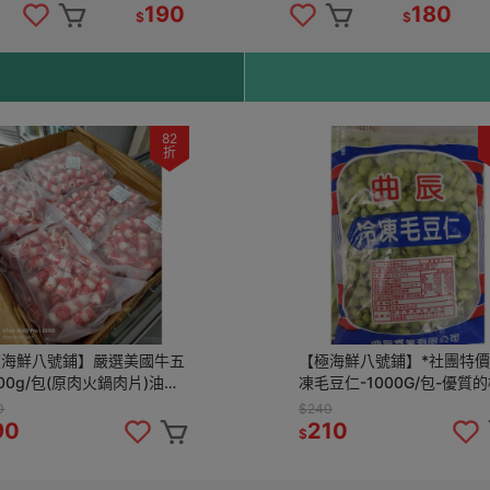
，都能成為餐
首選 🍱
190
180
$
$
82
折
極海鮮八號鋪】嚴選美國牛五
【極海鮮八號鋪】*社團特價
00g/包(原肉火鍋肉片)油花
凍毛豆仁-1000G/包-優質
盈、鮮嫩多汁，肉食控的靈魂
物性蛋白質- 解凍即食(全素)
0
$240
 🍱
90
210
$