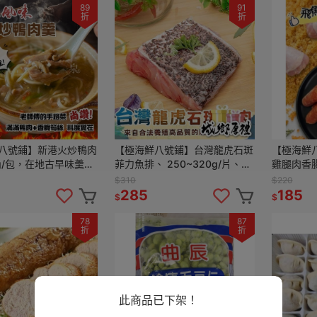
89
91
折
折
八號鋪】新港火炒鴨肉
【極海鮮八號鋪】台灣龍虎石斑
【極海鮮
0g/包，在地古早味羹
菲力魚排、 250~320g/片、活
雞腿肉香腸
實料鴨肉塊，加熱即食
魚HCCP廠嚴選產出
條）逼逼
$310
$220
一口一個好
285
185
$
$
78
87
折
折
此商品已下架！