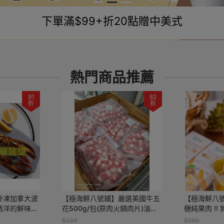
🈵 $599 折 $50 🈵 $1,499 折 $70
熱門商品推薦
91
82
折
折
冷凍加拿大波
【極海鮮八號鋪】嚴選美國牛五
【極海鮮八
西洋的鮮味，
花500g/包(原肉火鍋肉片)油花
槤純果肉 ‼️ 
，無論是節日
豐盈、鮮嫩多汁，肉食控的靈魂
烤著吃✔️炸著
$230
$250