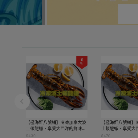
9
折
【極海鮮八號鋪】冷凍加拿大波
【極海鮮八號鋪】
士頓龍蝦，享受大西洋的鮮味，
士頓龍蝦，享受大
海鮮中的奢華選擇，無論是節日
海鮮中的奢華選擇
$430
$470