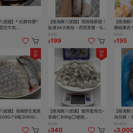
八號鋪】* 社群特價*
【極海鮮八號舖】現撈級鮮甜！
【極海鮮
雪花牛肉
船凍3A大軟絲，肉質厚實、Q
槤純果肉 ‼
/0.25CM/包，肉質Q
彈脆口 ✨純淨海域捕撈，小資
烤著吃✔️
$220
$250
豐富
族的高級海鮮餐 🌊厚切咬下超
199
195
$
$
滿足
91
89
折
折
八號鋪】海捕野生鳳尾
【極海鮮八號鋪】蝦界愛馬仕-
【極海鮮
00G🍤9尾/200G/包
泰蝦仁600g⭕️通過
洲白蝦，3
)🍤飯店指定使用等級規
HACCP•GMP•BAP三重認證⭕️
蝦，毛重8
$380
$3,400
不貴
高鹽度海域生長⭕️甜度高原汁
箱14盒
340
3,00
$
$