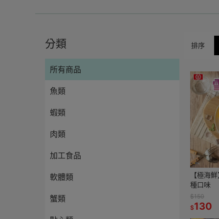
分類
排序
所有商品
魚類
蝦類
肉類
加工食品
【極海鮮
軟體類
種口味
$150
蟹類
130
$