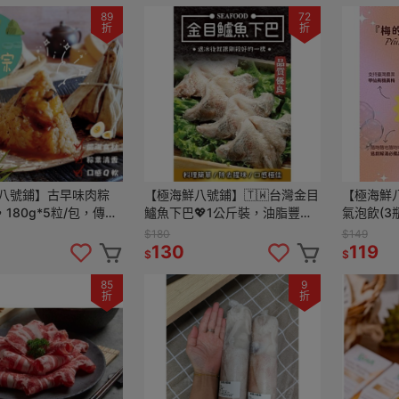
89
72
折
折
八號鋪】古早味肉粽
【極海鮮八號鋪】🇹🇼台灣金目
【極海鮮
，180g*5粒/包，傳統
鱸魚下巴💖1公斤裝，油脂豐富
氣泡飲(3
部粽，使用台灣濁水溪
膠質多，煮魚湯或用烤真的超級
加〞健康無負擔~
$180
$149
米，佐以獨門醬汁拌入
好吃😋
一杯，清
130
119
$
$
85
9
折
折