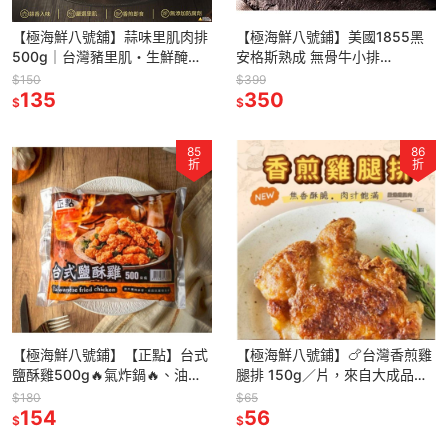
【極海鮮八號舖】蒜味里肌肉排
【極海鮮八號鋪】美國1855黑
500g｜台灣豬里肌・生鮮醃漬
安格斯熟成 無骨牛小排
｜早餐吐司、便當菜必備🧄 濃郁
(150±10%公克)
$150
$399
蒜香超下飯，一煎就香氣四溢！
135
350
$
$
85
86
折
折
【極海鮮八號鋪】【正點】台式
【極海鮮八號鋪】🍗台灣香煎雞
鹽酥雞500g🔥氣炸鍋🔥、油炸
腿排 150g／片，來自大成品牌
🍳還是烤箱，都能快速還原現炸
的冷凍雞腿排，已經醃製入味，
$180
$65
等級，在家也能輕鬆開攤！
154
可煎可烤、料理多元、方便好
56
$
$
吃。