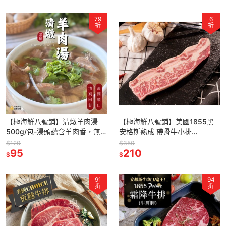
79
6
折
折
【極海鮮八號鋪】清燉羊肉湯
【極海鮮八號鋪】美國1855黑
500g/包-湯頭蘊含羊肉香，無
安格斯熟成 帶骨牛小排
腥羶味，口口溫補，給您最純正
(150±10%公克)
$120
$350
的 (食補) 滋味
95
210
$
$
91
94
折
折