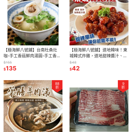
【極海鮮八號鋪】台南杜桑灶
【極海鮮八號舖】道地韓味！東
咖-手工香菇鮮肉湯圓-手工香菇
城韓式炸雞，道地甜辣醬汁、鮮
鮮肉湯圓 使用純糯米製作，外皮
嫩入味 🍗在家復刻韓劇美味！氣
$155
$48
的口感很軟嫩，又帶些粘性！
135
炸 10 分鐘享受爆汁酥脆感
42
$
$
88
9
折
折