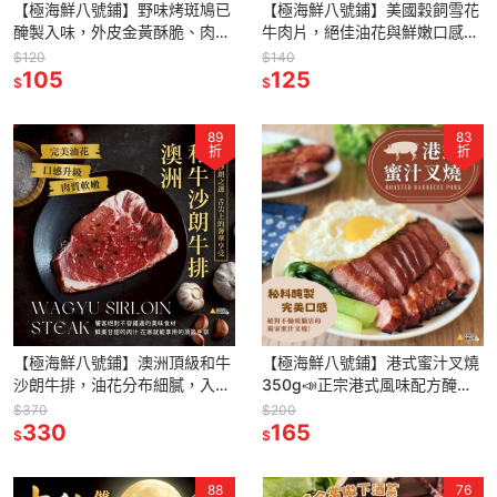
【極海鮮八號鋪】野味烤斑鳩已
【極海鮮八號鋪】美國穀飼雪花
醃製入味，外皮金黃酥脆、肉質
牛肉片，絕佳油花與鮮嫩口感，
鮮嫩軟滑！不論烤肉、燒烤還是
薄切設計火鍋、拌炒、壽喜燒皆
$120
$140
酥炸，一包就能滿足你的食慾與
105
宜，讓你輕鬆享受牛肉的滑順與
125
$
$
味蕾。
香甜！
89
83
折
折
【極海鮮八號鋪】澳洲頂級和牛
【極海鮮八號鋪】港式蜜汁叉燒
沙朗牛排，油花分布細膩，入口
350g📣正宗港式風味配方醃漬
柔嫩多汁，香煎或碳烤皆宜，讓
㊙️絕對不輸燒臘店的美味!!
$370
$200
你在家也能品嚐主廚級奢華滋
330
165
$
$
味！
88
76