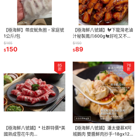
【極海鮮】帶皮魷魚圈，家庭號
【極海鮮八號鋪】🐓下龍灣老滷
1公斤/包
汁秘製鳳爪600g🐔好吃又不沾
手的鳳爪,真的讓人一口接一口都
$165
$150
150
停不下
89
$
$
85
76
折
折
【極海鮮八號鋪】* 社群特價*美
【極海鮮八號鋪】潘太優慕X阿
國熟成雪花牛肉
城鵝肉 雙醬鮮肉抄手-18gx12