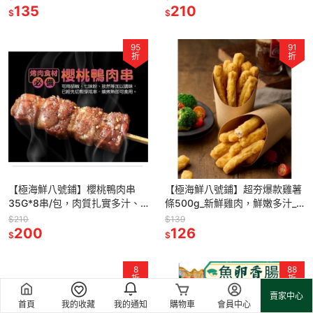
的快感
135
210
$
$
95
91
折
折
【極海鮮八號鋪】櫻桃鴨肉串
【極海鮮八號鋪】超夯爆款雞薯
35G*8串/包，肉質扎實多汁、
條500g_新鮮雞肉，鮮嫩多汁_
香氣十足, 油質豐富有彈性，肉
金黃酥脆的超涮嘴
$210
$139
質不柴不澀，美味滿分！露營烤
200
126
$
$
肉好
8
88
折
折
賣家中心
首頁
我的收藏
我的通知
購物車
會員中心