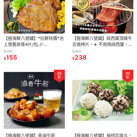
【極海鮮八號鋪】*社群特價*池
【極海鮮八號鋪】紐西蘭頂級牛
上懷舊排骨4片/包,🍖
舌燒烤片，✈️ 不用飛紐西蘭，也
400g±5%/包🍖懷舊排骨，一吃
能吃到高等級的美味～💥 Q彈
$169
$260
就愛上！
155
0.5cm厚切、嫩中帶勁
238
$
$
86
89
折
折
【極海鮮八號鋪】香滷牛筋
【極海鮮八號鋪】禎祥珍珠丸，