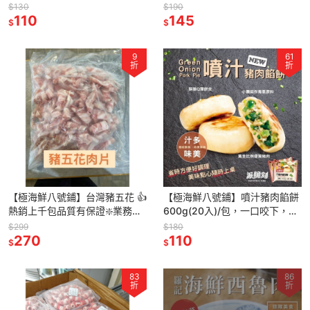
片-180G/0.25CM/包，肉質Q
顆/包-多重口感, 鮮甜好滋味
$130
$190
彈、油脂豐富
110
145
$
$
9
61
折
折
【極海鮮八號鋪】台灣豬五花 👍
【極海鮮八號鋪】噴汁豬肉餡餅
熱銷上千包品質有保證❇️業務包1
600g(20入)/包，一口咬下，爆
公斤裝⭕火鍋肉片⭕燒烤片👌
漿噴汁💦肥瘦黃金比例，傳統麵
$299
$180
270
點美食的迷人滋味💕
110
$
$
83
86
折
折