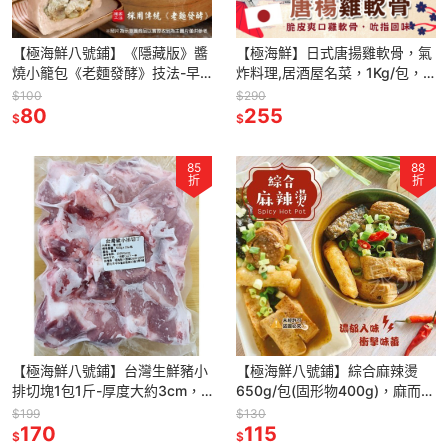
【極海鮮八號鋪】《隱藏版》醬
【極海鮮】日式唐揚雞軟骨，氣
燒小籠包《老麵發酵》技法-早
炸料理,居酒屋名菜，1Kg/包，
餐🥣、點心☕️還是下午茶🍵，來
已調味不須再處理，炸至外皮酥
$100
$290
上3-4顆就很有飽足感
80
嫩
255
$
$
85
88
折
折
【極海鮮八號鋪】台灣生鮮豬小
【極海鮮八號鋪】綜合麻辣燙
排切塊1包1斤-厚度大約3cm，
650g/包(固形物400g)，麻而不
連骨帶肉肥瘦均勻，適合蒸煮、
烈、辣而不燥，深得人心！
$199
$130
燉煮等。冷凍包裝出貨
170
115
$
$