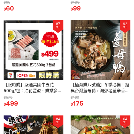
(8~9支/包)，肉質紮實，適合
吃】🔥一口咬下 👉 湯汁直接在
$95
$130
煎、炸、烤等多元料理
60
嘴巴炸開來
99
$
$
87
92
折
折
【限時購】嚴選美國牛五花
【極海鮮八號舖】冬季必備！經
500g/包：油花豐盈、鮮嫩多
典台灣薑母鴨，濃郁老薑辛香超
汁，肉食控 🍱(原肉切片)燒烤火
開胃 🦆湯頭濃郁不油膩，冬日家
$570
$190
鍋必備！
499
庭聚餐首選 🍲小資族的暖心鍋物
175
$
$
84
64
折
折