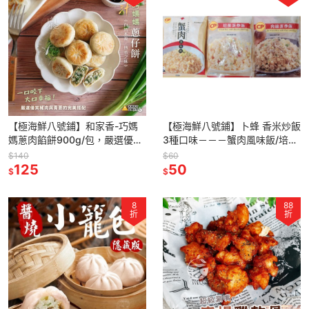
【極海鮮八號鋪】和家香-巧媽
【極海鮮八號鋪】卜蜂 香米炒飯
媽蔥肉餡餅900g/包，嚴選優質
3種口味－－－蟹肉風味飯/培根
豬肉，採用新鮮青蔥，層次豐
蛋炒飯/肉絲炒飯
$140
$60
富、蔥香四溢，外皮金黃酥脆
125
50
$
$
8
88
折
折