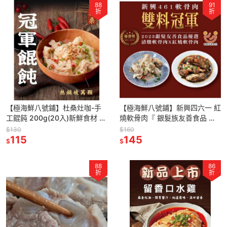
88
91
折
折
【極海鮮八號鋪】杜桑灶咖-手
【極海鮮八號鋪】新興四六一 紅
工餛飩 200g(20入)新鮮食材 ×
燒軟骨肉『 銀髮族友善食品 』
手工現作 × 爆汁Ｑ彈
250公克/包，Q軟入味，滿滿的
$130
$160
115
膠質，網路團購冠軍美食
145
$
$
88
86
折
折