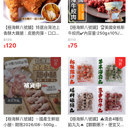
【極海鮮八號舖】特選台灣池上
【極海鮮八號鋪】🏆美國安格斯
香酥大雞腿：皮脆肉彈、口口入
牛絞肉✔️內容量:250g±10%/包
味，大人小孩都愛吃 🍱外酥內
，香氣足不油膩也不乾柴‼️
$135
$110
嫩、肉質飽滿多汁 ✨經典美味
120
75
$
$
63
76
折
折
補貨中
【極海鮮八號鋪】✨國產生鮮翅
【極海鮮八號鋪】⚠️清倉4種包
小腿✨期限2026/08✨500g
餡丸丸🔥【顆顆爆汁・便宜又好