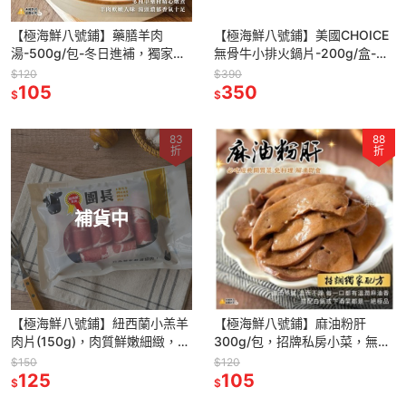
【極海鮮八號鋪】藥膳羊肉
【極海鮮八號鋪】美國CHOICE
湯-500g/包-冬日進補，獨家藥
無骨牛小排火鍋片-200g/盒-原
膳配方，道地藥材，黃金比例
肉切割-油花均勻-火鍋/露營
$120
$390
105
350
$
$
83
88
折
折
補貨中
【極海鮮八號鋪】紐西蘭小羔羊
【極海鮮八號鋪】麻油粉肝
肉片(150g)，肉質鮮嫩細緻，無
300g/包，招牌私房小菜，無腥
羊腥羶味，汁多甜美。
羶，加入酒香最後提味收尾
$150
$120
125
105
$
$