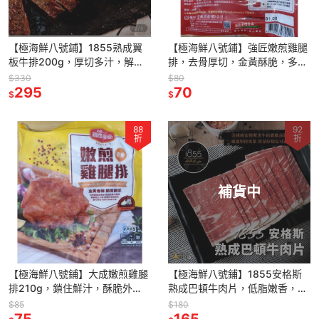
【極海鮮八號鋪】1855熟成翼
【極海鮮八號鋪】強匠嫩煎雞腿
板牛排200g，厚切多汁，解凍
排，去骨厚切，金黃酥脆，多汁
即煎，口感柔軟，筋少，油脂含
入口即化
$330
$80
量低
295
70
$
$
88
92
折
折
補貨中
【極海鮮八號鋪】大成嫩煎雞腿
【極海鮮八號鋪】1855安格斯
排210g，鎖住鮮汁，酥脆外
熟成巴頓牛肉片，低脂嫩香，高
皮，完整鎖住雞肉鮮甜的肉汁~
蛋白健康首選，省時快炒
$85
$180
加熱即食
75
165