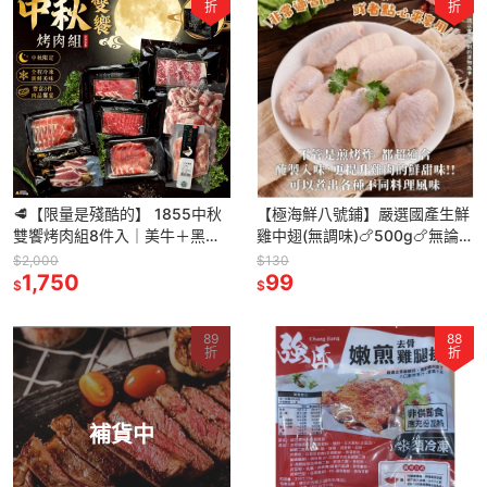
折
折
🥩【限量是殘酷的】 1855中秋
【極海鮮八號鋪】嚴選國產生鮮
雙饗烤肉組8件入｜美牛＋黑豚
雞中翅(無調味)🍗500g🍗無論是
＋雞腿肉，附保冷袋，中秋烤肉
烤、炸、滷、氣炸鍋料理超方便
$2,000
$130
首選【極海鮮八號鋪】
1,750
99
$
$
89
88
折
折
補貨中