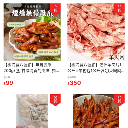
9
73
折
折
【極海鮮八號鋪】無骨鳳爪
【極海鮮八號鋪】澳洲羊肉片1
200g/包, 甘醇清香的風味, 獨特
公斤❇️業務包1公斤裝⭕火鍋肉
滷汁費時細心熬滷
片⭕燒烤片👌不論煎、煮、炒、
$110
$480
99
火鍋、泡麵、烤肉都超適合
350
$
$
91
59
折
折