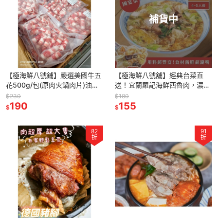
補貨中
【極海鮮八號鋪】嚴選美國牛五
【極海鮮八號舖】經典台菜直
花500g/包(原肉火鍋肉片)油花
送！宜蘭羅記海鮮西魯肉，濃郁
豐盈、鮮嫩多汁，肉食控的靈魂
料多超下飯 🍲小資族的辦桌時
$230
$180
首選 🍱
190
光！一包搞定豪華古早味大餐 ✨
155
$
$
82
91
折
折