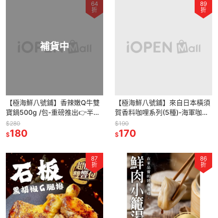
64
89
折
折
補貨中
【極海鮮八號鋪】香辣嫩Q牛雙
【極海鮮八號鋪】來自日本橫須
寶鍋500g /包-重磅推出👉半筋
賀香料咖哩系列(5種)-海軍咖哩
半肉牛肉爐，加熱就開動！
(2種)，5分鐘快速上菜，即可品
$280
$190
180
嘗美味，肉肉份量十足。
170
$
$
87
86
折
折