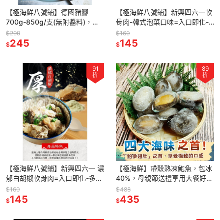
【極海鮮八號鋪】德國豬腳
【極海鮮八號鋪】新興四六一軟
700g-850g/支(無附醬料)，皮
骨肉-韓式泡菜口味=入口即化-
脆、肉嫩超級鮮嫩可口✨ 美式餐
多家電視台,新聞報導-台南在地
$299
$160
廳專用
245
美食，一隻豬只有兩條豬軟骨
145
$
$
91
89
折
折
【極海鮮八號鋪】新興四六一 濃
【極海鮮】帶殼熟凍鮑魚，包冰
郁白胡椒軟骨肉=入口即化-多家
40%，母親節送禮享用大餐好選
電視台,新聞報導-台南在地美
擇，14P-22P
$160
$488
食，一隻豬只有兩條豬軟骨
145
435
$
$