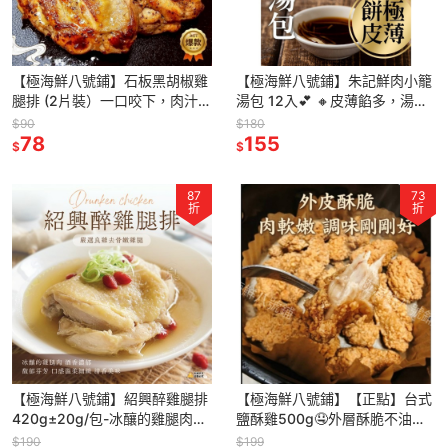
【極海鮮八號鋪】石板黑胡椒雞
【極海鮮八號鋪】朱記鮮肉小籠
腿排 (2片裝）一口咬下，肉汁橫
湯包 12入💕 🔸皮薄餡多，湯鮮
流，黑胡椒香在嘴裡綻放
味美，老饕最愛
$90
$180
78
155
$
$
87
73
折
折
【極海鮮八號鋪】紹興醉雞腿排
【極海鮮八號鋪】【正點】台式
420g±20g/包-冰釀的雞腿肉，
鹽酥雞500g🤤外層酥脆不油
酒香濃郁、馥郁芬芳
膩，一口咬下「卡滋！」雞肉鮮
$190
$199