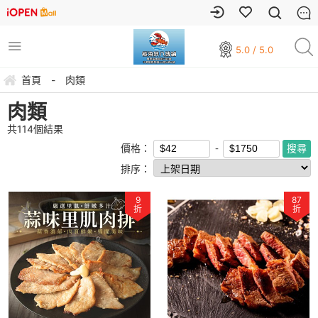
5.0 / 5.0
首頁
-
肉類
肉類
共
114
個結果
價格：
排序：
9
87
折
折