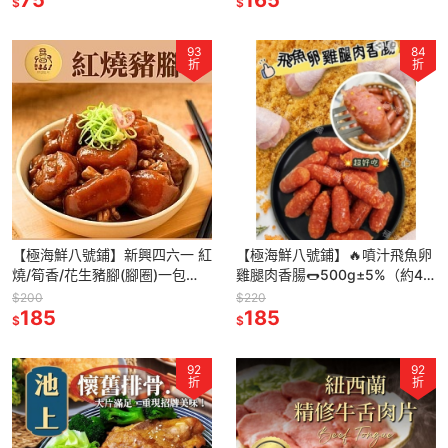
$
$
93
84
折
折
【極海鮮八號鋪】新興四六一 紅
【極海鮮八號鋪】🔥噴汁飛魚卵
燒/筍香/花生豬腳(腳圈)一包
雞腿肉香腸🌭500g±5%（約45
600g(固形物:400g)
條）逼逼波波的小巧飛魚卵香腸
$200
$220
185
一口一個好好吃💯
185
$
$
92
92
折
折