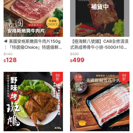
補貨中
🥩 美國安格斯嫩肩牛肉片150g
【極海鮮八號鋪】CAB全修清濕
｜「特選級Choice」特選級鮮嫩
式熟成帶骨牛小排-500G±10%/
多汁，火鍋燒烤萬用，冷凍常備
包-美麗的油花-滑嫩鮮甜多汁-露
$140
$599
【極海鮮八號鋪】
128
營燒烤
499
$
$
88
89
折
折