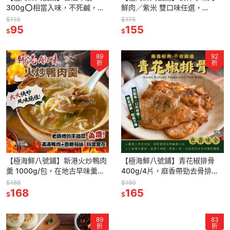
300g⭕相當入味，不死鹹，⭕
鮮肉／紫米 雙口味任選，
加熱就可上桌，⭕馬上上桌，牛
750g/30顆/包，台式人氣點
$110
$175
筋口感Q彈滑嫩又帶點嚼勁，每
95
心，冷凍即食，氣炸鍋、蒸煮適
155
$
$
一塊都入味
用
89
92
折
折
【極海鮮八號鋪】新港火炒鴨肉
【極海鮮八號鋪】青花椒排骨
羹 1000g/包，在地古早味羹
400g/4片，麻香帶勁去骨排，
湯，真材實料鴨肉塊，加熱即食
川味重口味控最愛，冷凍即食方
$188
$180
超下飯
168
便料理
165
$
$
89
83
折
折