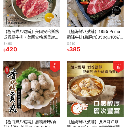
【極海鮮八號鋪】美國安格斯熟
【極海鮮八號鋪】1855 Prime
成板腱牛排，美國安格斯黑旗艦
霜降牛排(肩胛肉)350g±10%/
品牌，板腱切成牛排厚度，鮮甜
包，美國1855黑安格斯Prime
$460
$410
多汁
420
級，最高品質
385
$
$
8
88
折
折
【極海鮮八號鋪】嘉楠原味/香
【極海鮮八號鋪】強匠麻油雞