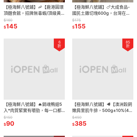
【極海鮮八號鋪】🦐【鹿港圓環
【極海鮮八號鋪】🍗大成食品-
頂麵食館，招牌無毒蝦/頂級黃
國民土雞切塊600g，台灣在地
金干貝餛飩】皮薄餡多 · 鮮甜彈
飼養 土雞× 去頭去爪 × 乾淨純
$160
$175
牙 · 家常快煮好味道
145
肉切塊，品質看得見
155
$
$
6
85
折
折
【極海鮮八號鋪】🔥銷魂鴨翅5
【極海鮮八號鋪】🥩【澳洲穀飼
入*肉質緊實有嚼勁，每一口都
嫩肩里肌牛排，500g±10%(4–
充滿香氣和層次
6片)，精瘦低脂、嫩口多汁，平
$150
$450
90
價就能享受精品牛排！
385
$
$