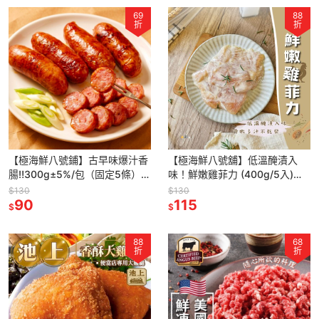
69
88
折
折
【極海鮮八號鋪】古早味爆汁香
【極海鮮八號舖】低溫醃漬入
腸‼️300g±5%/包（固定5條）🐷
味！鮮嫩雞菲力 (400g/5入)，
採用新鮮台灣溫體豬後腿肉，加
去筋去膜、滑嫩多汁不乾柴 ✨快
$130
$130
入秘製醃料製作
90
煎上桌，零廚藝也能出好菜
115
$
$
88
68
折
折