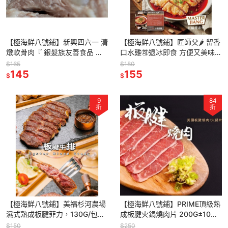
【極海鮮八號鋪】新興四六一 清
【極海鮮八號鋪】匠師父🌶️ 留香
燉軟骨肉『 銀髮族友善食品 』
口水雞🉑退冰即食 方便又美味🌶️
250公克/包，Q軟入味，滿滿的
四川名菜🌶低溫舒肥熟成的鮮嫩
$165
$180
膠質，網路團購冠軍美食
145
雞大腿，滑嫩可口
155
$
$
9
84
折
折
【極海鮮八號鋪】美福杉河農場
【極海鮮八號鋪】PRIME頂級熟
濕式熟成板腱菲力，130G/包，
成板腱火鍋燒肉片 200G±10%/
美國Excel精選，感受肉汁爆發
盤
$150
$250