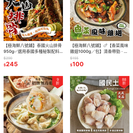
【極海鮮八號鋪】泰國火山排骨
【極海鮮八號鋪】🍗【香菜風味
950g✅選用泰國多種秘製配料
雞翅1000g／包】清香帶勁 · 多
製作、味道辛辣、酸爽，排骨嫩
種料理方式 · 全家下飯首選
$290
$155
滑多汁
245
100
$
$
9
88
折
折