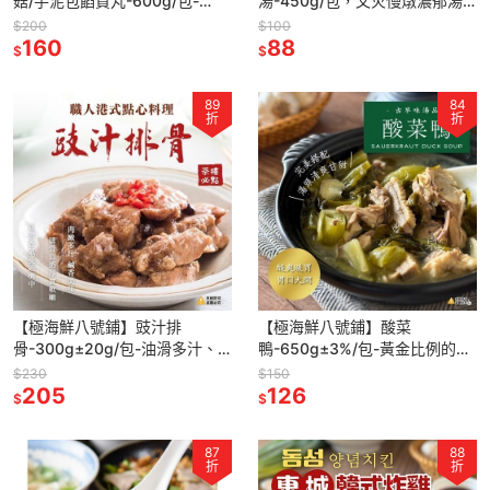
菇/芋泥包餡貢丸-600g/包-
湯-450g/包，文火慢燉濃郁湯
ISO22000、HACCP驗證✔️選
頭，口感純粹，滿滿精華、料好
$200
$100
用上等新鮮豬肉
160
實在！
88
$
$
89
84
折
折
【極海鮮八號鋪】豉汁排
【極海鮮八號鋪】酸菜
骨-300g±20g/包-油滑多汁、
鴨-650g±3%/包-黃金比例的酸
鹹香美味。肉嫩骨細、肥瘦適中
鹹美味，鮮嫩可口令人食慾大開
$230
$150
205
126
$
$
87
88
折
折