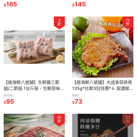
165
嫩多汁，直接勾起你對夜市的回
145
$
$
憶✨
9
74
折
折
【極海鮮八號鋪】生鮮雞三節
【極海鮮八號鋪】大成香蒜排骨
翅/二節翅 1台斤裝，生鮮原味雞
135g*社群3包特價*🧄 超濃郁
翅，肉質鮮嫩，烤炸滷煮多用
蒜香！外酥內嫩多汁💯 肉質紮實
$105
$99
途，生鮮雞翅冷凍出貨
95
有嚼勁
73
$
$
91
83
折
折