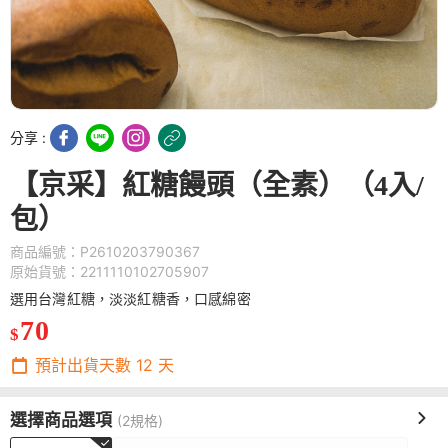
分享 :
【京采】紅糖饅頭（全素）（4入/
包）
商品編號：P2610203790367
原始貨號：2211110102705907
選用台灣紅糖，淡淡紅糖香，口感綿密
70
$
預計出貨天數
12
天
選擇商品選項
(2規格)