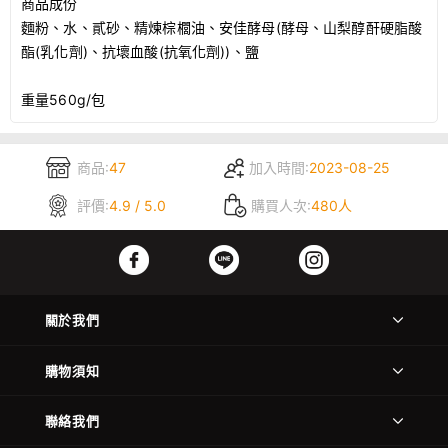
商品成份
麵粉、水、貳砂、精煉棕櫚油、安佳酵母(酵母、山梨醇酐硬脂酸
酯(乳化劑)、抗壞血酸(抗氧化劑))、鹽
重量560g/包
商品:
47
加入時間:
2023-08-25
評價:
4.9 / 5.0
購買人次:
480人
關於我們
購物須知
聯絡我們