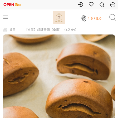
4.9 / 5.0
首頁
-
【京采】紅糖饅頭（全素）（4入/包）