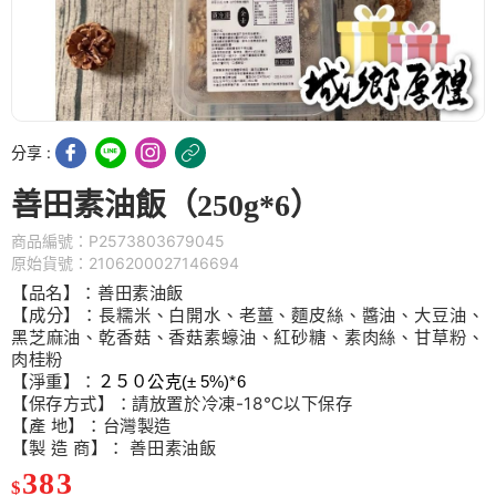
分享 :
善田素油飯（250g*6）
商品編號：P2573803679045
原始貨號：2106200027146694
【品名】：善田素油飯
【成分】：長糯米、白開水、老薑、麵皮絲、醬油、大豆油、
黑芝麻油、乾香菇、香菇素蠔油、紅砂糖、素肉絲、甘草粉、
肉桂粉
【淨重】：
２５０公克
(
±
5%)
*6
【保存方式】：請放置於冷凍
-18
℃以下保存
【產 地】：台灣製造
【製 造 商】： 善田素油飯
383
$