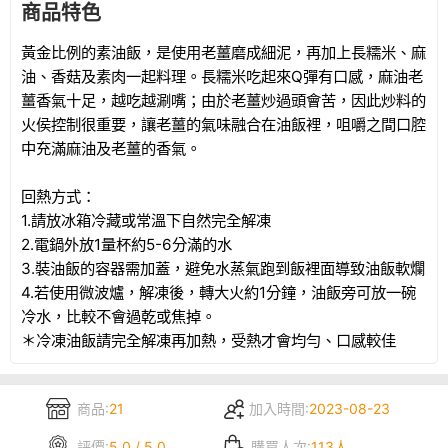
商品特色
黃金比例的素油飯，是使用老薑磨成細泥，再加上長糯米、麻
油、香菇及素肉一起料理。長糯米吃起來
Q
彈有口感，麻油老
薑香氣十足，越吃越涮嘴；由於老薑炒過頭會苦，因此炒料的
火侯控制很重要，讓老薑的氣味融合在油飯裡，咀嚼之間口腔
中充滿麻油及老薑的香氣。
回熱方式：
1.
請放冰箱冷藏或常溫下自然完全解凍
2.
電鍋外放
1
量杯約
5-6
分滿的水
3.
裝油飯的容器需加蓋，避免水蒸氣跑到飯裡面導致油飯軟爛
4.
若使用微波爐，解凍後，轉大火約
1
分鐘，油飯旁可放一碗
冷水，比較不會過乾或焦掉。
＊冷凍油飯請完全解凍再加熱，受熱才會均勻、口感較佳
商品:
21
加入時間:
2023-08-23
評價:
5.0 / 5.0
購買人次:
113人