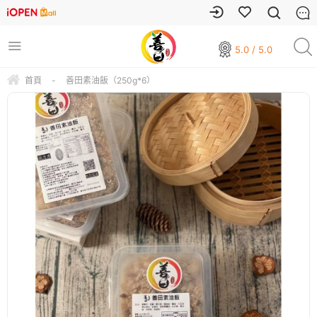
5.0 / 5.0
首頁
-
善田素油飯（250g*6）