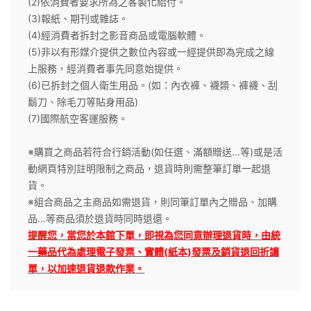
(2)依消費者要求所為之客製化給付。
(3)報紙、期刊或雜誌。
(4)經消費者拆封之影音商品或電腦軟體。
(5)非以有形媒介提供之數位內容或一經提供即為完成之線
上服務，經消費者事先同意始提供。
(6)已拆封之個人衛生用品。(如：內衣褲、襪類、褲襪、刮
鬍刀、除毛刀等貼身用品)
(7)國際航空客運服務。
※購買之商品若符合行銷活動(如任選、滿額贈送...等)或是活
動網頁特別註明限制之商品，退貨時則需整筆訂單一起退
貨。
※組合商品之主商品如需退貨，則同筆訂單內之贈品、加購
品...等商品須於退貨時同時退還。
提醒您，當您於本館下單，即視為您同意辦理退貨時，由統
(
)
一藥品代為處理電子發票、實體
紙本
發票及銷貨退回折讓
單，以加速退貨退款作業。