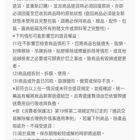
退貨，並重新訂購)，並且商品退貨時必須回復原狀，亦即
必須回復至您收到商品時的原始狀態 (退回商品必須是全新
狀態未使用且完整包裝，請務必保持商品、贈品、配件、包
裝、廠商紙箱及所有附隨文件或資料等之完整性)。
※下列情形可能影響您的退貨權益：
(1)在不影響您檢查商品情形下，您將商品包裝遺失、毀損、
封條移除、吊牌拆除、貼膠移除或標籤拆除等情形，或其他
逾越檢查之必要或可歸責於您之事由，致商品有毀損或變更
者。
(2)商品經拆封、拆膜、使用。
(3)商品或外盒已凹陷、毀損變形、變質或保存不良。
※若符合以上任一情況或未符合退貨規定，並經確認，統一
藥品有權將商品郵寄退還給您，且寄還運費須由您依實際運
送費用自行吸收與負擔。
※依《消費者保護法》第19條第二項規定所訂定的『通訊交
易解除權合理例外情事適用準則』，若屬下列商品，除產品
瑕疵外，不接受退貨：
(1)易於腐敗、保存期限較短或解約時即將逾期。