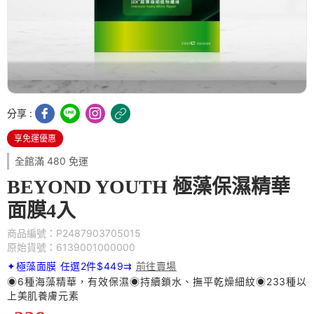
分享 :
享免運優惠
全館滿 480 免運
BEYOND YOUTH 極藻保濕精華
面膜4入
商品編號：P2487903705015
原始貨號：6139001000000
✦極藻面膜 任選2件$449
⇉
前往賣場
◉6種海藻精華，有效保濕◉持續鎖水、撫平乾燥細紋◉233種以
上美肌養膚元素