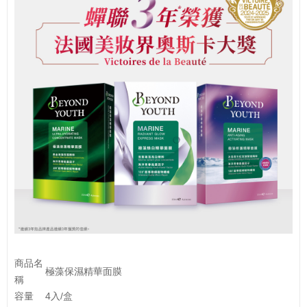
商品名
極藻保濕精華面膜
稱
容量
4入/盒