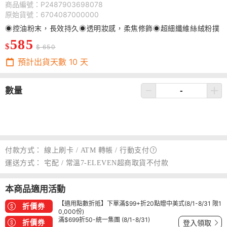
商品編號：P2487903698078
原始貨號：6704087000000
◉控油粉末，長效持久◉透明妝感，柔焦修飾◉超細纖維絲絨粉撲
585
$
$ 650
預計出貨天數
10
天
數量
付款方式：
線上刷卡 / ATM 轉帳 /
行動支付
運送方式：
宅配 / 常溫7-ELEVEN超商取貨不付款
本商品適用活動
【適用點數折抵】下單滿$99+折20點贈中美式(8/1-8/31 限1
折價券
0,000份)
滿$699折50-統一集團 (8/1-8/31)
折價券
登入領取