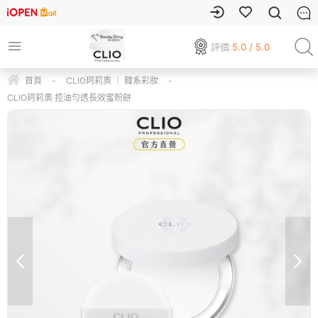
評價:
5.0 / 5.0
首頁
-
CLIO珂莉奧 ｜ 韓系彩妝
-
CLIO珂莉奧 控油勻透長效蜜粉餅