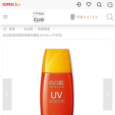
評價:
5.0 / 5.0
首頁
-
自白肌 ｜ 保養救星
-
自白肌玻尿酸高係數防曬乳SPF50+(戶外型)