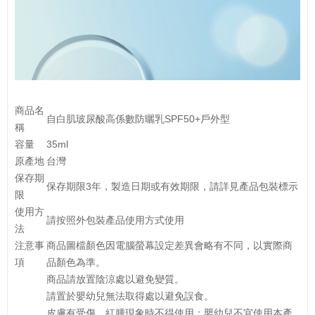
商品名
自白肌玻尿酸高係數防曬乳SPF50+戶外型
稱
容量
35ml
原產地
台灣
保存期
保存期限3年，製造日期或有效期限，請詳見產品包裝標示
限
使用方
請按照外包裝產品使用方式使用
法
注意事
商品圖檔顏色因電腦螢幕設定差異會略有不同，以實際商
項
品顏色為準。
商品請放置陰涼處以避免變質。
請置於嬰幼兒無法取得處以避免誤食。
皮膚有受傷、紅腫現象時不得使用；嬰幼兒不宜使用本產