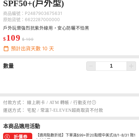
SPF50+(戶外型)
商品編號：P2487903675631
原始貨號：6622287000000
戶外玩樂強烈抗紫外線用，安心防曬不怕黑
109
$
$ 199
預計出貨天數
10
天
數量
付款方式：
線上刷卡 / ATM 轉帳 /
行動支付
運送方式：
宅配 / 常溫7-ELEVEN超商取貨不付款
本商品適用活動
【適用點數折抵】下單滿$99+折20點贈中美式(8/1-8/31 限1
折價券