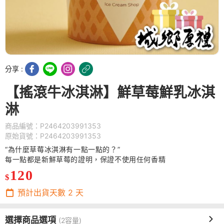
分享 :
【搖滾牛冰淇淋】鮮草莓鮮乳冰淇
淋
商品編號：P2464203991353
原始貨號：P2464203991353
“為什麼草莓冰淇淋有一點一點的？”
每一點都是新鮮草莓的證明，保證不使用任何香精
120
$
預計出貨天數
2
天
選擇商品選項
(2容量)