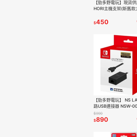
【勁多野電玩】現貨供應
HORI主機支架(新舊
應) NS2-031 Switc
450
$
【勁多野電玩】 NS L
路USB連接器 NSW-0
Switch周邊
$990
890
$