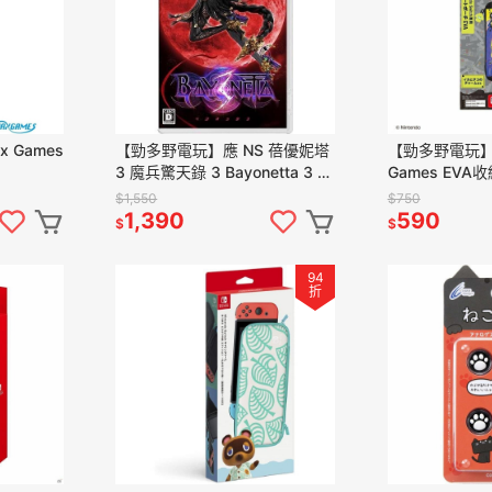
 Games
【勁多野電玩】應 NS 蓓優妮塔
【勁多野電玩】 
3 魔兵驚天錄 3 Bayonetta 3 中
Games EVA
文普通版
漆彈大作戰3式
$1,550
$750
1,390
590
$
$
94
折