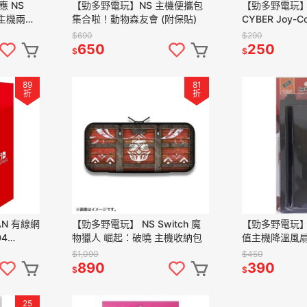
 NS
【勁多野電玩】NS 主機便攜包
【勁多野電玩】
款主機兩對
集合啦！動物森友會 (附保貼)
CYBER Joy
h周邊
比套 黑色
$690
$290
650
250
$
$
89
81
折
折
AN 有線網
【勁多野電玩】 NS Switch 魔
【勁多野電玩】
04
物獵人 崛起：破曉 主機收納包
值主機降溫風扇 
$1,090
$450
890
390
$
$
25