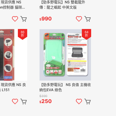
現貨供應 NS
【勁多野電玩】NS 雙截龍外
-Con控制器 貓咪類
傳：龍之崛起 中英文版
 Switch周邊
990
$
86
64
折
折
現貨供應 NS 良
【勁多野電玩】 NS 良值 主機收
L151
納包EVA 綠色
$390
250
$