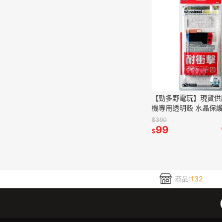
【勁多野電玩】現貨供應
機專用透明殼 水晶保護
跟手把可分開 可放入
$390
Switch周邊
99
$
商品:
132