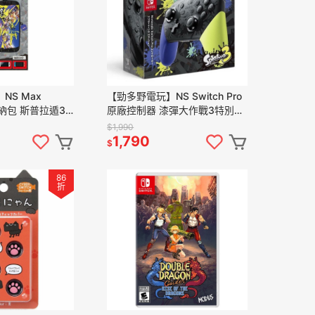
NS Max
【勁多野電玩】NS Switch Pro
收納包 斯普拉遁3
原廠控制器 漆彈大作戰3特別版
樣 A款
(台灣公司貨)
$1,990
1,790
$
86
折