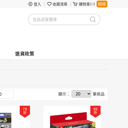
結帳
登入
收藏清單
購物車(
0
)
退貨政策
顯示：
筆商品
78
89
折
折