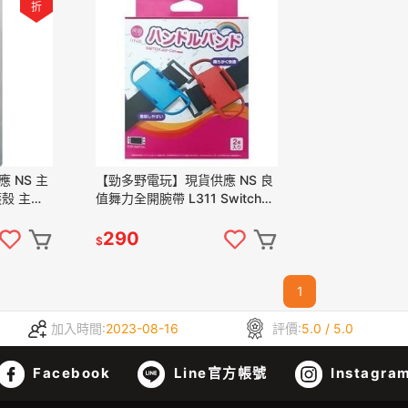
折
 NS 主
【勁多野電玩】現貨供應 NS 良
殼 主機
值舞力全開腕帶 L311 Switch周
底座不用拆
邊
290
$
1
加入時間:
2023-08-16
評價:
5.0 / 5.0
Facebook
Line官方帳號
Instagra