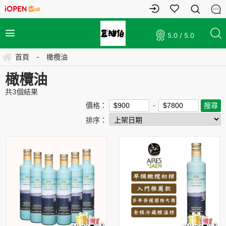
5.0 / 5.0
首頁
-
橄欖油
橄欖油
共
3
個結果
價格：
排序：