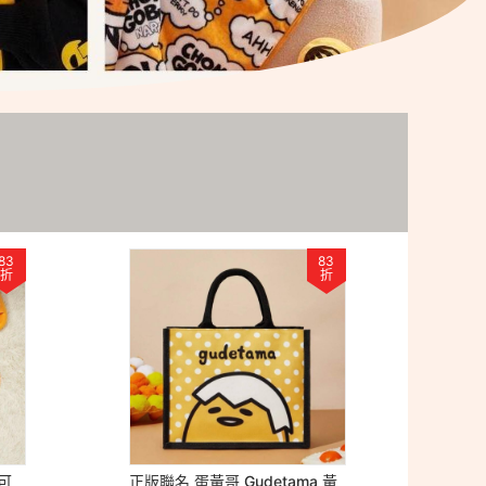
83
83
折
折
 可
正版聯名 蛋黃哥 Gudetama 黃