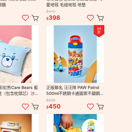
眼鏡
愛地毯 毛絨地毯 地墊
$470
398
$
84
折
虹熊Care Bears 藍
正版聯名 汪汪隊 PAW Patrol
枕（包含枕頭芯）沙發
500ml不銹鋼卡通圖案不鏽鋼保
溫杯 附蓋防漏矽膠吸管
$530
450
$