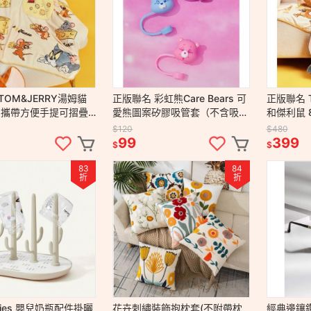
OM&JERRY湯姆貓
正版聯名 彩虹熊Care Bears 可
正版聯名 
 攜帶方便手提可摺疊
愛熊圖案矽膠吸管套（不含吸
和傑利鼠 
合1抱枕毛毯 毯子 被子
管）
枕頭
$120
$480
99
399
$
$
83
84
折
折
ixies 嬰兒奶瓶配件掛曬
花卉刺繡裝飾抱枕套(不附帶枕
經典邊鑲