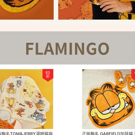
83
折
聯名TOM&JERRY湯姆貓與
正版聯名 GARFIELD加菲貓