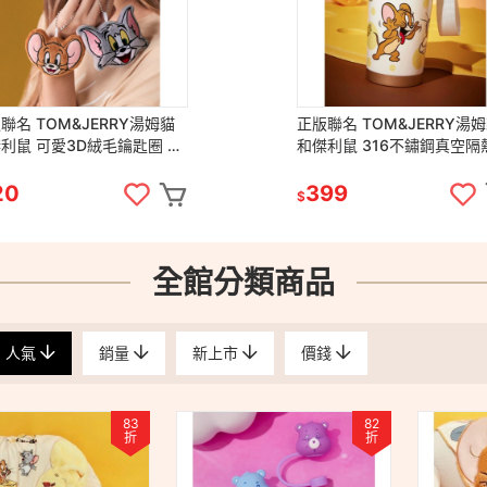
聯名 TOM&JERRY湯姆貓
正版聯名 TOM&JERRY湯
3D絨毛鑰匙圈 包
和傑利鼠 316不鏽鋼真空隔熱保
吊墜
溫杯500ml
20
399
$
全館分類商品
人氣
銷量
新上市
價錢
83
82
折
折