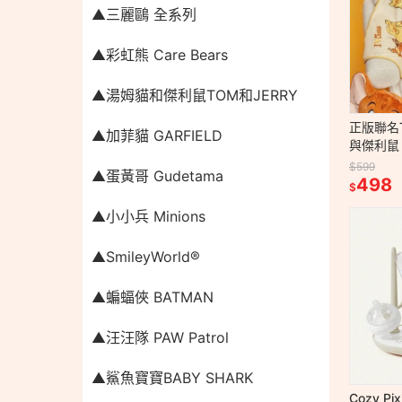
▲三麗鷗 全系列
▲彩虹熊 Care Bears
▲湯姆貓和傑利鼠TOM和JERRY
正版聯名T
▲加菲貓 GARFIELD
與傑利鼠
收納式2
$599
▲蛋黃哥 Gudetama
498
$
▲小小兵 Minions
▲SmileyWorld®
▲蝙蝠俠 BATMAN
▲汪汪隊 PAW Patrol
▲鯊魚寶寶BABY SHARK
Cozy P