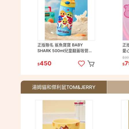
正版聯名 鯊魚寶寶 BABY
正版
SHARK 500ml兒童翻蓋吸管保
愛
溫瓶 304不鏽鋼雙層保溫壺
$99
450
7
$
$
湯姆貓和傑利鼠TOM&JERRY