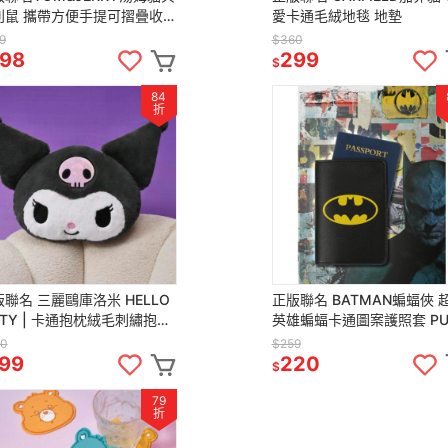
利鼠 攜帶方便手提可摺疊收納
愛卡通毛絨地毯 地墊
合1抱枕毛毯 毯子 被子
9
$360
98
299
$
84
折
聯名 三麗鷗庫洛米 HELLO
正版聯名 BATMAN蝙蝠俠 
TTY | 卡通抱枕絨毛刺繡抱
英雄蝙蝠卡通圖案護照套 P
、枕頭、娃娃🧸
護套 護照夾
0
$259
99
220
$
79
折