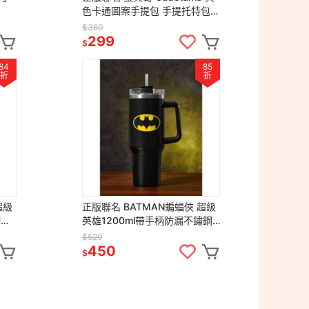
色卡通圖案手提包 手提托特包
便當包
$360
299
$
84
85
折
折
超級
正版聯名 BATMAN蝙蝠俠 超級
U保
英雄1200ml帶手柄防漏不鏽鋼
保溫杯
$529
450
$