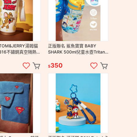
TOM&JERRY湯姆貓
正版聯名 鯊魚寶寶 BABY
SHARK 500ml兒童水壺Tritan
l
材質 防漏矽膠彈出式吸管冷水
壺 不含BPA
350
$