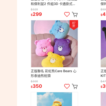
和傑利鼠2 件組3D 卡通掛式擦
傑
手巾 毛巾
式2
$329
$59
299
4
$
$
87
折
正版聯名 彩虹熊Care Bears 心
正版
形泰迪熊枕頭
KI
枕
$399
$47
350
3
$
$