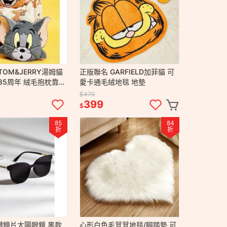
TOM&JERRY湯姆貓
正版聯名 GARFIELD加菲貓 可
85周年 絨毛抱枕靠墊
愛卡通毛絨地毯 地墊
$470
399
$
85
84
折
折
鑽鏡片太陽眼鏡 黑款
心形白色毛茸茸地毯/腳踏墊 可