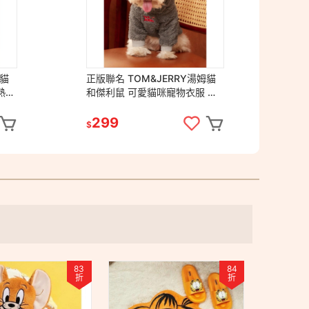
姆貓
正版聯名 TOM&JERRY湯姆貓
正版
和傑利鼠 可愛貓咪寵物衣服 連
熱
帽加厚寵物外套 寵物保暖背心
餐
$18
寵物毛絨衣服 狗狗衣服
299
1
$
$
83
84
折
折