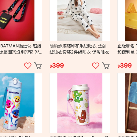
BATMAN蝙蝠俠 超級
簡約蝴蝶結印花毛絨睡衣 法蘭
正版聯名 
蝙蝠圖案識別證套 證
絨睡衣套裝2件組睡衣 保暖睡衣
和傑利鼠 316不鏽鋼真空隔熱保
套
溫杯500m
399
399
$
$