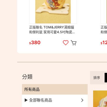
正版聯名 TOM&JERRY湯姆貓
正版
和傑利鼠 家用可愛4.5吋陶瓷飯
和傑利鼠 可愛
碗 卡通甜品造型碗
包
380
1
$
$
分類
排序
所有商品
▶ 全部聯名商品