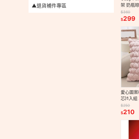
架 奶瓶
▲退貨補件專區
$360
299
$
愛心圖案
芯)1入
方形抱枕
$250
210
$