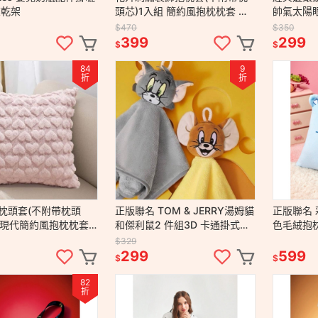
晾乾架
頭芯)1入組 簡約風抱枕枕套 方
帥氣太陽
形抱枕 靠背枕 沙發抱枕
$470
$350
399
299
$
$
84
9
折
折
枕頭套(不附帶枕頭
正版聯名 TOM & JERRY湯姆貓
正版聯名 彩
組 現代簡約風抱枕枕套
和傑利鼠2 件組3D 卡通掛式擦
色毛絨抱
 靠背枕 沙發抱枕
手巾 毛巾
枕頭 靠墊
$329
299
599
$
$
82
折