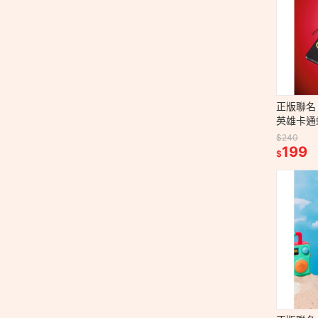
正版聯名 
英雄卡通
件套 卡
$240
199
$