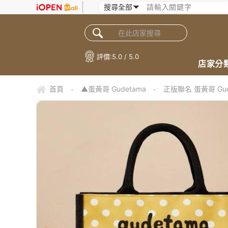
評價:
5.0 / 5.0
店家分
首頁
▲蛋黃哥 Gudetama
正版聯名 蛋黃哥 Gu
-
-