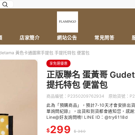
類
店家簡介
網站公告
常見問答
detama 黃色卡通圖案手提包 手提托特包 便當包
享免運優惠
正版聯名 蛋黃哥 Gude
提托特包 便當包
商品編號：
P2350209762934
原始貨號：
P2
此為「預購商品」，預計7-10天才會安排出
單詢問紀錄』，出貨和到貨都會通知您，感謝
Line@好友詢問唷! LINE ID：@try6118d
299
$
$ 360