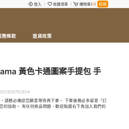
結帳
登入
收藏清單
購物車(
0
)
服務條款
退貨政策
tama 黃色卡通圖案手提包 手
350209762934
貨，請務必確認您願意等待再下單。 下單後務必多留意『訂
您的協助。 有任何商品問題，歡迎點選右下角加入我們的