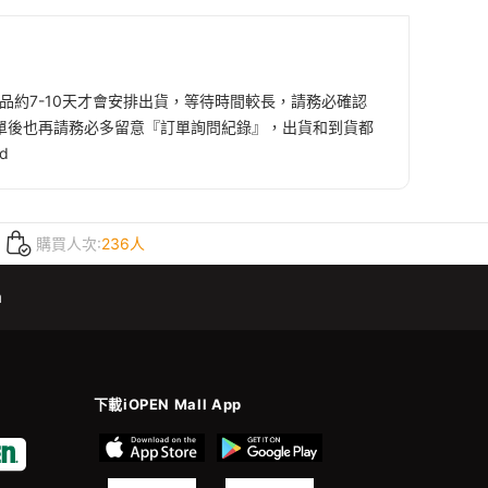
購商品約7-10天才會安排出貨，等待時間較長，請務必確認
下單後也再請務必多留意『訂單詢問紀錄』，出貨和到貨都
d
購買人次:
236人
m
下載iOPEN Mall App