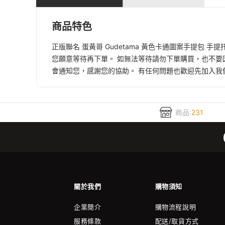
商品特色
正版聯名 蛋黃哥 Gudetama 黃色卡通圖案手提包
您願意等待再下單。 如無法等待請勿下單購買，也不要
會通知您，感謝您的協助。 有任何問題也歡迎先加入我們的Lin
商品:
231
關於我們
購物須知
企業簡介
購物流程說明
服務條款
配送/取貨方式