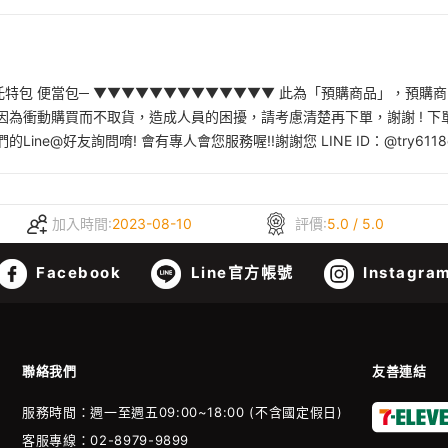
 手提托特包 便當包─ ▼▼▼▼▼▼▼▼▼▼▼▼▼ 此為「預購商品」，預
因為衝動購買而不取貨，造成人員的困擾，請考慮清楚再下單，謝謝 ! 
e@好友詢問唷! 會有專人會您服務喔!!謝謝您 LINE ID：@try6118
加入時間:
2023-08-10
評價:
5.0 / 5.0
Facebook
Line官方帳號
Instagra
聯絡我們
友善連結
服務時間：週一至週五09:00~18:00 (不含國定假日)
客服專線：02-8979-9899