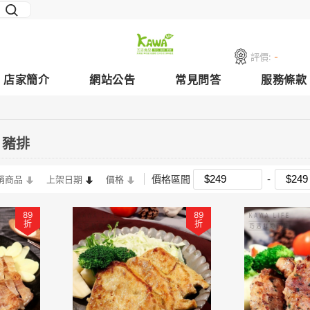
評價:
-
店家簡介
網站公告
常見問答
服務條款
、豬排
價格區間
銷商品
上架日期
價格
89
89
折
折