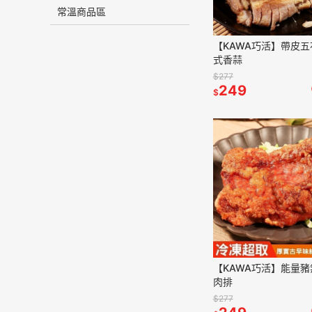
常溫商品區
【KAWA巧活】帶皮五
式香蒜
$277
249
$
【KAWA巧活】能量
肉排
$277