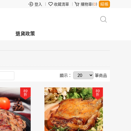
結帳
登入
收藏清單
購物車(
0
)
退貨政策
顯示：
筆商品
89
89
折
折