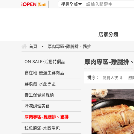
店家分類
首頁
-
厚肉專區-雞腿排、豬排
厚肉專區-雞腿排
ON SALE-活動特價品
食在地-優選生鮮肉品
排序：
瀏覽人次
熱
鮮浪潮-水產專區
養生保健滴雞精
冷凍調理美食
厚肉專區-雞腿排、豬排
粒粒飽滿-水餃湯包