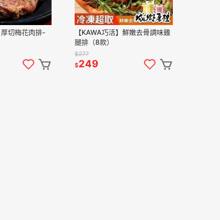
】厚切梅花肉排-
【KAWA巧活】鮮嫩去骨調味雞
腿排（8款）
$277
249
$