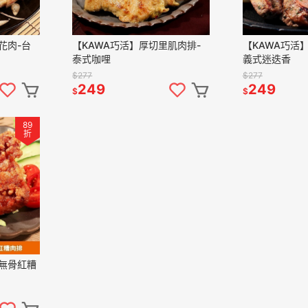
花肉-台
【KAWA巧活】厚切里肌肉排-
【KAWA巧活
泰式咖哩
義式迷迭香
$277
$277
249
249
$
$
89
折
豬無骨紅糟