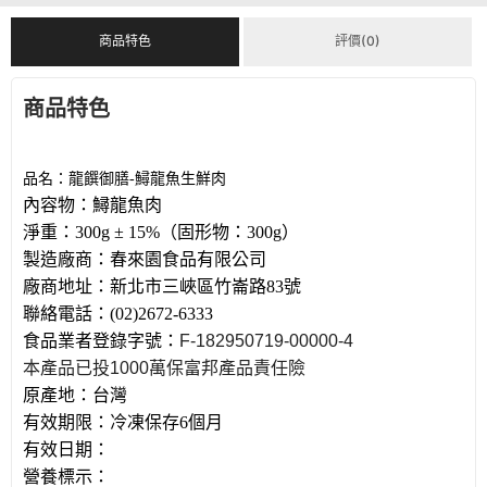
商品特色
評價(0)
商品特色
品名：龍饌御膳
-
鱘龍魚生鮮肉
內容物：鱘龍魚肉
淨重：
300g ± 15%
（固形物：
300g
）
製造廠商：春來園食品有限公司
廠商地址：新北市三峽區竹崙路
83
號
聯絡電話：
(02)2672-6333
食品業者登錄字號：
F-182950719-00000-4
本產品已投
1000
萬保富邦產品責任險
原產地：台灣
有效期限：冷凍保存
6
個月
有效日期：
營
養標示：