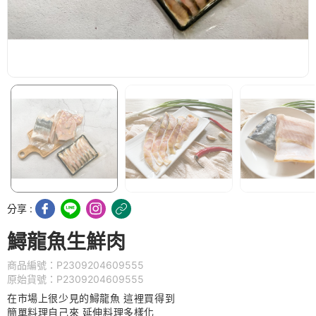
分享 :
鱘龍魚生鮮肉
商品編號：P2309204609555
原始貨號：P2309204609555
在市場上很少見的鱘龍魚 這裡買得到
簡單料理自己來 延伸料理多樣化