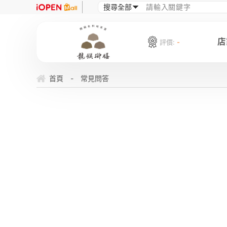
店
評價:
-
首頁
-
常見問答