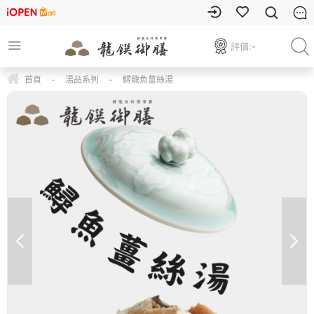
評價:
-
首頁
-
湯品系列
-
鱘龍魚薑絲湯