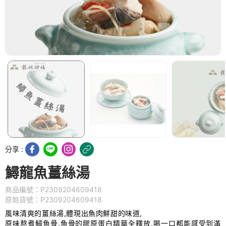
分享 :
鱘龍魚薑絲湯
商品編號：P2309204609418
原始貨號：P2309204609418
風味清爽的薑絲湯,體現出魚肉鮮甜的味道,
原味熬煮鱘魚骨,魚骨的膠原蛋白精華全釋放,喝一口都能感受到滿