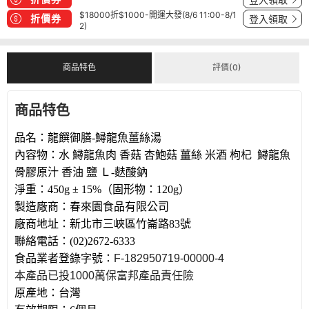
$18000折$1000-開運大發(8/6 11:00-8/1
折價券
登入領取
2)
商品特色
評價(0)
商品特色
品名：龍饌御膳
-
鱘龍魚薑絲湯
內容物：水 鱘龍魚肉 香菇 杏鮑菇 薑絲 米酒 枸杞 鱘龍魚
骨膠原汁 香油 鹽 Ｌ
-
麩酸鈉
淨重：
450g ± 15%
（固形物：
120g
）
製造廠商：春來園食品有限公司
廠商地址：新北市三峽區竹崙路
83
號
聯絡電話：
(02)2672-6333
食品業者登錄字號：
F-182950719-00000-4
本產品已投
1000
萬保富邦產品責任險
原產地：台灣