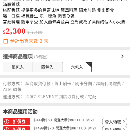
滿膠質感
搭配香菇 提供更多的豐富味道 簡單料理 隔水加熱 倒出即食
喝一口湯 補氣養生 吃一塊魚 肉質Ｑ彈
宮廷料理 簡單享受 加入麵條與蔬菜 立馬成為了高尚的個人小火鍋
2,300
$
$ 3,480
預計出貨天數
3
天
選擇商品選項
(3包數)
單包入
四包入
六包入
付款方式：
超商取貨付款 / 線上刷卡 / 刷卡分期 / 超商代碼繳費 /
ATM 轉帳
運送方式：
冷凍7-ELEVEN店到店取貨付款 / 宅配
本商品適用活動
$999折$50-開運大發(8/6 11:00-8/12)
折價券
登入領取
$1499折$70-開運大發(8/6 11:00-8/12)
折價券
登入領取