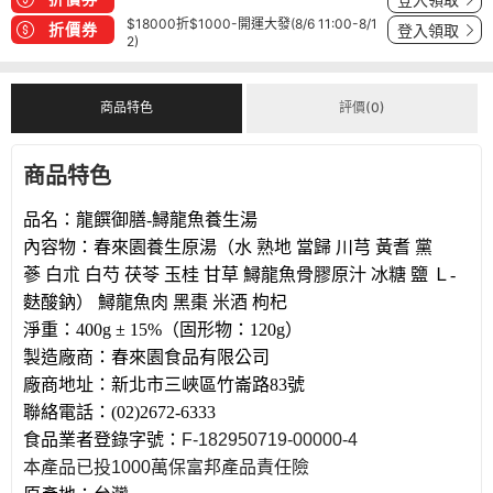
$18000折$1000-開運大發(8/6 11:00-8/1
折價券
登入領取
2)
商品特色
評價(0)
商品特色
品名：龍饌御膳
-
鱘龍魚養生湯
內容物：春來園養生原湯（水 熟地 當歸 川芎 黃耆
黨
蔘
白朮 白芍 茯苓 玉桂 甘草 鱘龍魚骨膠原汁 冰糖 鹽 Ｌ
-
麩酸鈉） 鱘龍魚肉 黑棗 米酒 枸杞
淨重：
400g ± 15%
（固形物：
120g
）
製造廠商：春來園食品有限公司
廠商地址：新北市三峽區竹崙路
83
號
聯絡電話：
(02)2672-6333
食品業者登錄字號：
F-182950719-00000-4
本產品已投
1000
萬保富邦產品責任險