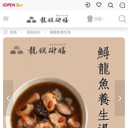
評價:
-
首頁
-
湯品系列
-
鱘龍魚養生湯