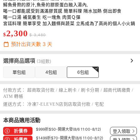
鱘魚骨熬的原汁,魚骨的膠原蛋白融入湯內,
喝一口都能感受到滿滿膠質感 簡單料理 隔水加熱 倒出即食
喝一口湯 補氣養生 吃一塊魚 肉質Ｑ彈
宮廷料理 簡單享受 加入麵條與蔬菜 立馬成為了高尚的個人小火鍋
2,300
$
$ 3,480
預計出貨天數
3
天
選擇商品選項
(3組數)
單包組
4包組
6包組
付款方式：
超商取貨付款 / 線上刷卡 / 刷卡分期 / 超商代碼繳費 /
ATM 轉帳
運送方式：
冷凍7-ELEVEN店到店取貨付款 / 宅配
本商品適用活動
$999折$50-開運大發(8/6 11:00-8/12)
折價券
登入領取
$1499折$70-開運大發(8/6 11:00-8/12)
折價券
登入領取