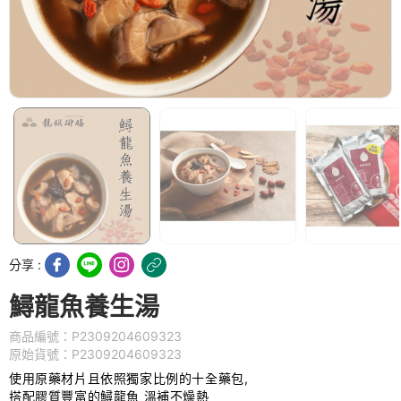
分享 :
鱘龍魚養生湯
商品編號：P2309204609323
原始貨號：P2309204609323
使用原藥材片且依照獨家比例的十全藥包,
搭配膠質豐富的鱘龍魚 溫補不燥熱