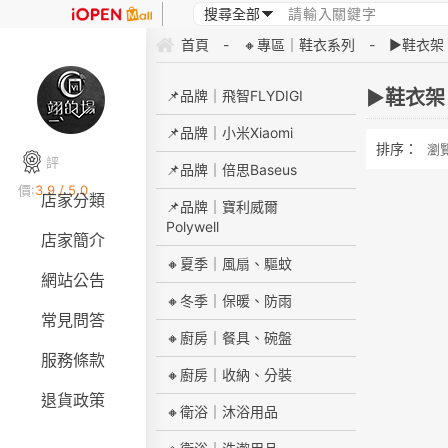
首頁
-
🔸專區｜鞋衣系列
-
▶鞋衣架
▶鞋衣架
📌品牌｜飛智FLYDIGI
📌品牌｜小米Xiaomi
排序：
瀏
評
📌品牌｜倍思Baseus
價:
3.9 / 5.0
店家分類
📌品牌｜寶利威爾
Polywell
店家簡介
🔸夏季｜風扇、驅蚊
網站公告
🔸冬季｜保暖、防雨
常見問答
🔸廚房｜餐具、碗盤
服務條款
🔸廚房｜收納、分裝
退貨政策
🔸衛浴｜沐浴用品