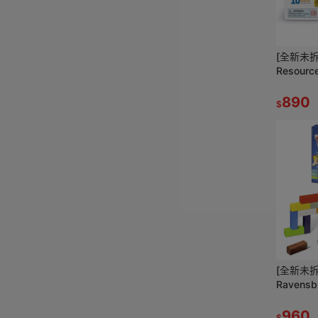
[全新未拆現
Resour
力 工程配
890
$
[全新未
Ravens
Make N
桌遊 極
960
$