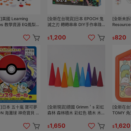
美國 Learning
[全新在台現貨]日本 EPOCH 鬼
[全新未拆現
ces 教學資源 EQ鳳梨好
滅之刃 轉轉串串 DIY手作串珠
Resour
華版 情緒學習玩具 情緒
組 鬼滅 DIY 飾品 手作
冰淇淋組 
梨
1,200
820
$
$
]日本 五十嵐 寶可夢
[全新現貨]德國 Grimm＇s 彩虹
[全新在台現
ON 海灘球 神奇寶貝 怪
森林 森林積木 彩虹色 積木 木
TOMY 
灘球
製森林 rainbow 彩虹積木
子 拍照電
grimms
電子機
1,650
1,620
$
$