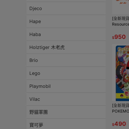
Djeco
[全新現貨]
Hape
Resour
朋友 豪
Haba
表情 鳳
950
$
Holztiger 木老虎
Brio
Lego
Playmobil
Vilac
[全新現貨
POKEM
野貓軍團
獸球 沙
490
寶可夢
$