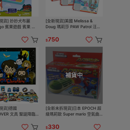
現貨] 妙妙犬布麗
[全新現貨]美國 Melissa &
ingo 賓果遊戲 賓果 桌
Doug 瑪莉莎 PAW Patrol 汪汪
戲
隊立大功 三入一組 N次貼 貼紙
書
750
$
補貨中
現貨]德國
[全新未拆現貨]日本 EPOCH 超
OVER 文具 聖誕降臨
級瑪莉歐 Super mario 空氣曲
Harry Potter 聖誕
棍球
曆 戳戳
330
$