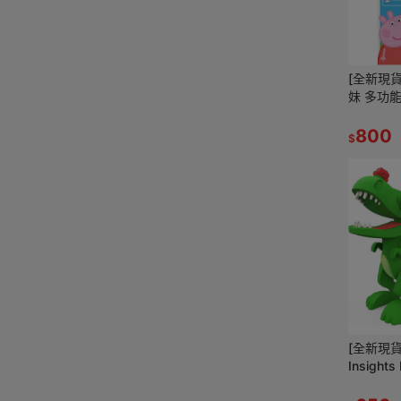
[全新現貨
妹 多功
兒童智能
800
$
[全新現貨] 
Insights
程師 恐龍