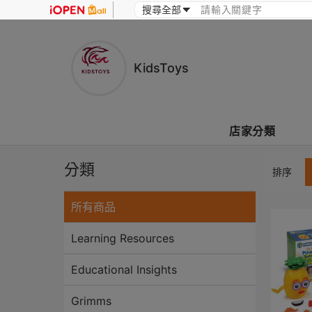
KidsToys
店家分類
分類
排序
所有商品
Learning Resources
Educational Insights
Grimms