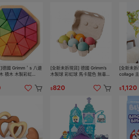
]德國 Grimm＇s 八邊
[全新未拆現貨] 德國 Grimm’s
[全新未拆現
木 積木 木製彩虹
木製球 彩虹球 馬卡龍色 無毒玩
collag
w 彩虹積木 grimms 木
具 grimms rainbow
petitco
0
820
1,120
$
$