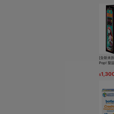
[全新未拆
Pop! 
臨曆 降
降臨日曆
1,30
$