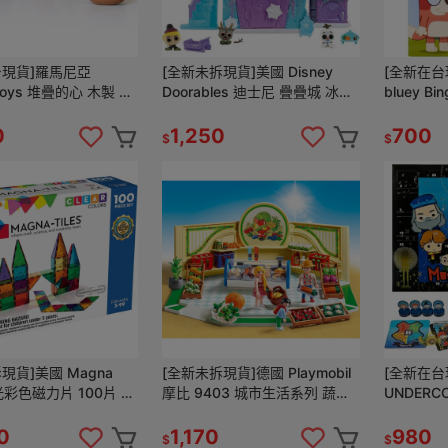
台現貨]羅馬尼亞
[全新未拆現貨]美國 Disney
[全新在台
Toys 堆疊的心 木製 積
Doorables 迪士尼 疊疊城 冰雪
bluey B
奇緣 冰宮 疊疊屋 疊疊童話屋
遊 配對遊
0
1,250
700
$
$
現貨]美國 Magna
[全新未拆現貨]德國 Playmobil
[全新在台
透光彩色磁力片 100片 磁
摩比 9403 城市生活系列 蔬果
UNDERC
性積木
店 家家酒 角色扮演
曆 哈利波特 
日曆 降臨
0
1,170
980
$
$