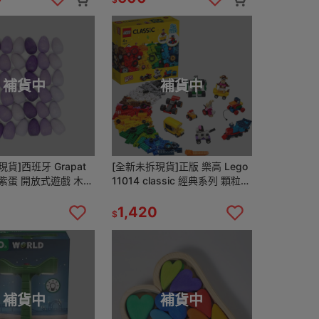
補貨中
補貨中
貨]西班牙 Grapat
[全新未拆現貨]正版 樂高 Lego
a 紫蛋 開放式遊戲 木製
11014 classic 經典系列 顆粒與
輪子
1,420
$
補貨中
補貨中