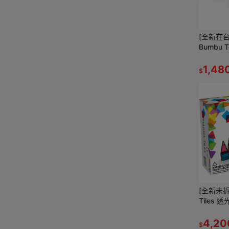
[全新在
Bumbu 
木 木質
1,48
$
[全新未拆
Tiles 
力片 磁
4,20
$