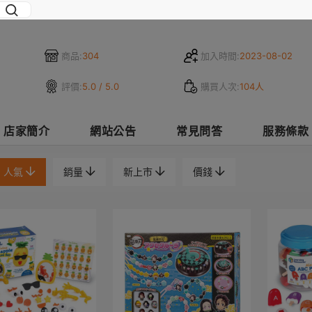
商品:
304
加入時間:
2023-08-02
評價:
5.0 / 5.0
購買人次:
104人
店家簡介
網站公告
常見問答
服務條款
人氣
銷量
新上市
價錢