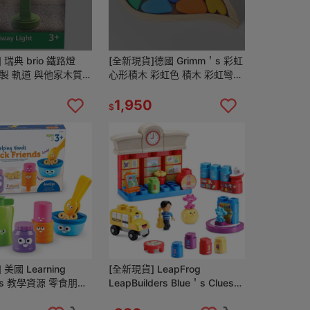
 瑞典 brio 鐵路燈
[全新現貨]德國 Grimm＇s 彩虹
 木製 軌道 與他家木質軌
心形積木 彩虹色 積木 彩虹彎板
rainbow 彩虹積木 grimms 木
製 心
1,950
$
美國 Learning
[全新現貨] LeapFrog
ces 教學資源 零食朋友
LeapBuilders Blue＇s Clues
手眼協調
藍色小腳印 上學 積木 小小建築