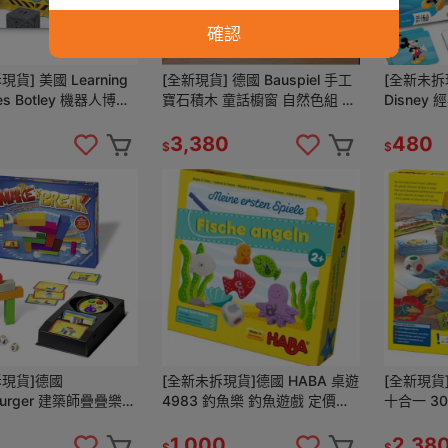
確認
貨] 美國 Learning
[全新現貨] 德國 Bauspiel 手工
[全新未拆
ces Botley 機器人博特
寶石積木 童話櫥窗 自然色組 德
Disney
件組 編碼 STEM
國製 寶石 透光 手工 建築 積木
遊戲 配對
木製
3,380
480
$
$
拆現貨]德國
[全新未拆現貨]德國 HABA 桌遊
[全新現貨
burger 建築師疊疊樂
4983 釣魚樂 釣魚遊戲 定價
十合一 302282 
 Break 桌遊 金獎 幼兒
1480
果園 親子
速拆建
1,000
2,38
$
$