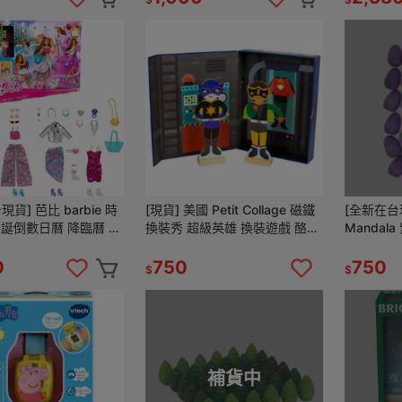
貨] 芭比 barbie 時
[現貨] 美國 Petit Collage 磁鐵
[全新在台現
聖誕倒數日曆 降臨曆 聖
換裝秀 超級英雄 換裝遊戲 酪梨
Mandal
倒數 聖誕降臨曆
壽司推薦 petitcollage
積木
0
750
750
$
$
補貨中