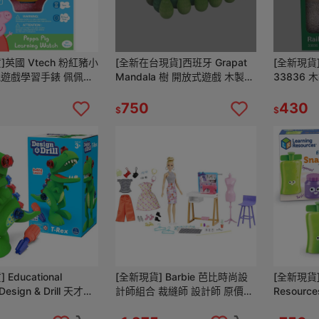
]英國 Vtech 粉紅豬小
[全新在台現貨]西班牙 Grapat
[全新現貨]
能遊戲學習手錶 佩佩豬
Mandala 樹 開放式遊戲 木製積
33836
學習手錶
木
道相容
750
430
$
$
Educational
[全新現貨] Barbie 芭比時尚設
[全新現貨] 
 Design & Drill 天才工
計師組合 裁縫師 設計師 原價
Resour
 機器人 手動組
1699 芭比 娃娃 家家酒
精細動作 