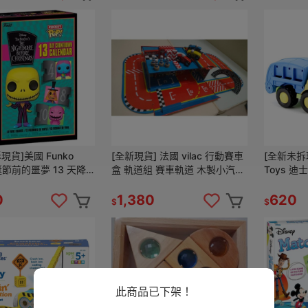
現貨]美國 Funko
[全新現貨] 法國 vilac 行動賽車
[全新未拆現
聖誕節前的噩夢 13 天降
盒 軌道組 賽車軌道 木製小汽車
Toys 迪
臨曆 戳戳樂 倒數日曆
木製配件
圾車 兒童
0
1,380
620
$
$
此商品已下架！