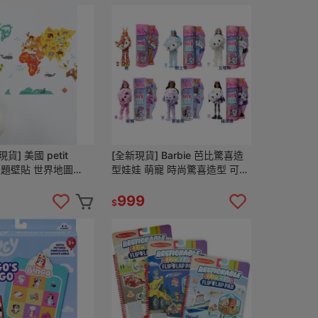
貨] 美國 petit
[全新現貨] Barbie 芭比驚喜造
e 主題壁貼 世界地圖
型娃娃 萌寵 時尚驚喜造型 可愛
llage 壁貼 兒童房裝飾
動物 溫控 變色 扮演 鹿 哈士奇
北極熊 樹懶
999
$