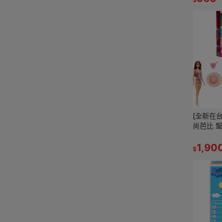
[全新在台現
尚芭比 
誕 日曆 
1,90
$