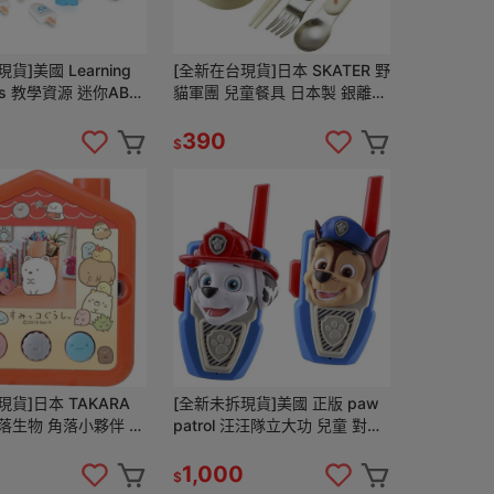
貨]美國 Learning
[全新在台現貨]日本 SKATER 野
ces 教學資源 迷你ABC
貓軍團 兒童餐具 日本製 銀離子
字母冰淇淋 英語啟蒙
抗菌加工 餐具組 筷子 湯匙 叉
子 兒童 外出餐具
390
$
貨]日本 TAKARA
[全新未拆現貨]美國 正版 paw
角落生物 角落小夥伴 房
patrol 汪汪隊立大功 兒童 對講
子雞 電子雞 寵物機
機 阿奇 毛毛
1,000
$