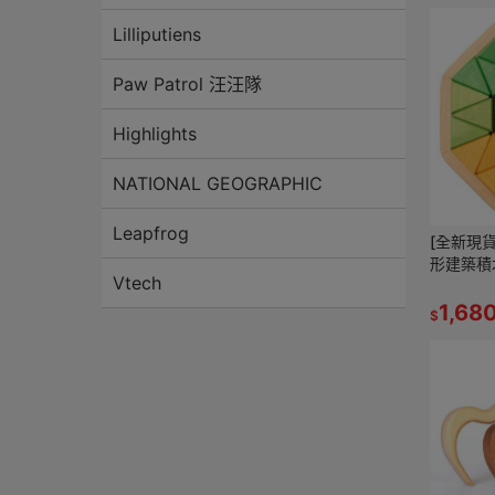
Lilliputiens
Paw Patrol 汪汪隊
Highlights
NATIONAL GEOGRAPHIC
Leapfrog
[全新現貨
形建築積
Vtech
rainbo
製
1,68
$