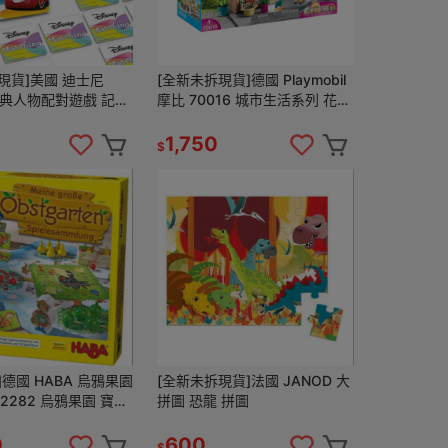
現貨]美國 迪士尼
[全新未拆現貨]德國 Playmobil
 經典人物配對遊戲 記憶
摩比 70016 城市生活系列 花店
遊戲 幼兒桌遊
家家酒 角色扮演
1,750
$
]德國 HABA 烏鴉果園
[全新未拆現貨]法國 JANOD 大
烏鴉果園 寶寶
拼圖 恐龍 拼圖
桌遊 益智桌遊 烏鴉
0
600
$